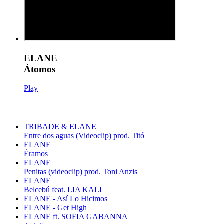
ELANE
Átomos
Play
TRIBADE & ELANE
Entre dos aguas (Videoclip) prod. Titó
ELANE
Éramos
ELANE
Penitas (videoclip) prod. Toni Anzis
ELANE
Belcebú feat. LIA KALI
ELANE - Así Lo Hicimos
ELANE - Get High
ELANE ft. SOFIA GABANNA