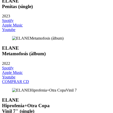
ELANE
Penitas (single)
2023
Spotify
Apple Music
Youtube
ELANE
Metamofosis (àlbum)
2022
Spotify
Apple Music
Youtube
COMPRAR CD
ELANE
Hiprofenia+Otra Copa
Vinil 7" (single)