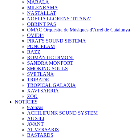
MARALA
MILENRAMA
NASTALLAT
NOELIA LLORENS 'TITANA'
OBRINT PAS
OMAC Orquestra de Músiques d'Arrel de Catalunya
OVIDI4
PIRAT'S SOUND SISTEMA
PONCELAM
RAZZ
ROMÀNTIC DIMONI
SANDRA MONFORT
SMOKING SOULS
SVETLANA
TRIBADE
TROPICAL GALAXIA
XAVI SARRIÀ
ZOO
NOTÍCIES
97onzas
ACHILIFUNK SOUND SYSTEM
AUXILI
AVANT
AT VERSARIS
BASTARDS