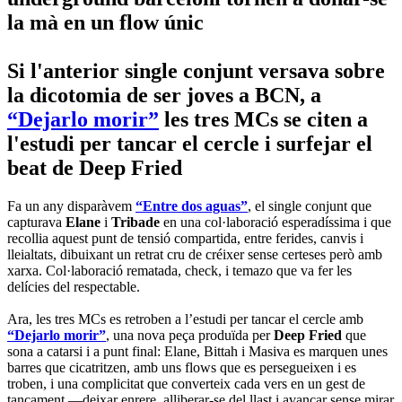
la mà en un flow únic
Si l'anterior single conjunt versava sobre
la dicotomia de ser joves a BCN, a
“Dejarlo morir”
les tres MCs se citen a
l'estudi per tancar el cercle i surfejar el
beat de Deep Fried
Fa un any disparàvem
“Entre dos aguas”
, el single conjunt que
capturava
Elane
i
Tribade
en una col·laboració esperadíssima i que
recollia aquest punt de tensió compartida, entre ferides, canvis i
lleialtats, dibuixant un retrat cru de créixer sense certeses però amb
xarxa. Col·laboració rematada, check, i temazo que va fer les
delícies del respectable.
Ara, les tres MCs es retroben a l’estudi per tancar el cercle amb
“Dejarlo morir”
, una nova peça produïda per
Deep Fried
que
sona a catarsi i a punt final: Elane, Bittah i Masiva es marquen unes
barres que cicatritzen, amb uns flows que es persegueixen i es
troben, i una complicitat que converteix cada vers en un gest de
tancament —deixar enrere, alliberar-se del llast i avançar sense mirar