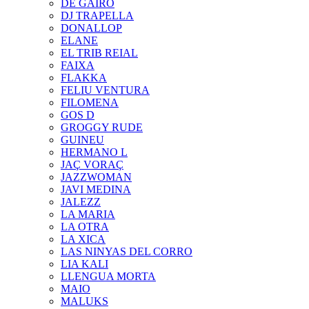
DE GAIRÓ
DJ TRAPELLA
DONALLOP
ELANE
EL TRIB REIAL
FAIXA
FLAKKA
FELIU VENTURA
FILOMENA
GOS D
GROGGY RUDE
GUINEU
HERMANO L
JAÇ VORAÇ
JAZZWOMAN
JAVI MEDINA
JALEZZ
LA MARIA
LA OTRA
LA XICA
LAS NINYAS DEL CORRO
LIA KALI
LLENGUA MORTA
MAIO
MALUKS