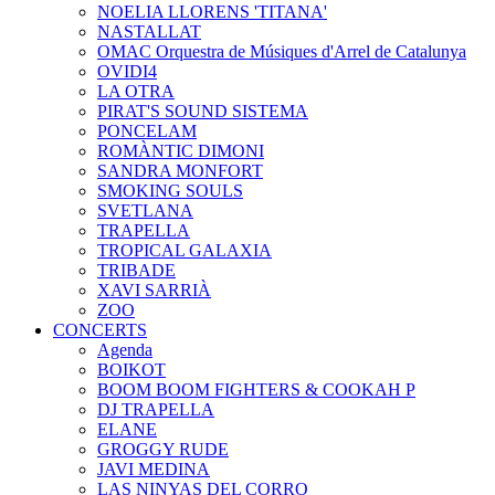
NOELIA LLORENS 'TITANA'
NASTALLAT
OMAC Orquestra de Músiques d'Arrel de Catalunya
OVIDI4
LA OTRA
PIRAT'S SOUND SISTEMA
PONCELAM
ROMÀNTIC DIMONI
SANDRA MONFORT
SMOKING SOULS
SVETLANA
TRAPELLA
TROPICAL GALAXIA
TRIBADE
XAVI SARRIÀ
ZOO
CONCERTS
Agenda
BOIKOT
BOOM BOOM FIGHTERS & COOKAH P
DJ TRAPELLA
ELANE
GROGGY RUDE
JAVI MEDINA
LAS NINYAS DEL CORRO