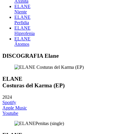
Axinita
ELANE
Niente
ELANE
Perfidia
ELANE
Hiprofenia
ELANE
Átomos
DISCOGRAFIA Elane
ELANE
Costuras del Karma (EP)
2024
Spotify
Apple Music
Youtube