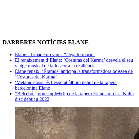
DARRERES NOTÍCIES ELANE
Elane i Tribade no van a “Dejarlo morir”
El renaixement d’Elane: ‘Costuras del Karma’ desvela el seu
viatge musical de la foscor a la resiliència
Elane renaix: ‘Éramos’ anticipa la transformadora odissea de
‘Costuras del Karma’
‘Metamorfosis’ és l’esperat àlbum debut de la rapera
barcelonina Elane
“Belcebú”, nou single+clip de la rapera Elane amb Lia Kali i
disc debut a 2022