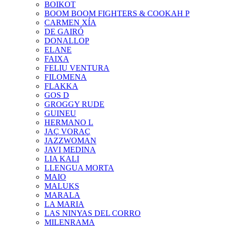
BOIKOT
BOOM BOOM FIGHTERS & COOKAH P
CARMEN XÍA
DE GAIRÓ
DONALLOP
ELANE
FAIXA
FELIU VENTURA
FILOMENA
FLAKKA
GOS D
GROGGY RUDE
GUINEU
HERMANO L
JAÇ VORAÇ
JAZZWOMAN
JAVI MEDINA
LIA KALI
LLENGUA MORTA
MAIO
MALUKS
MARALA
LA MARIA
LAS NINYAS DEL CORRO
MILENRAMA