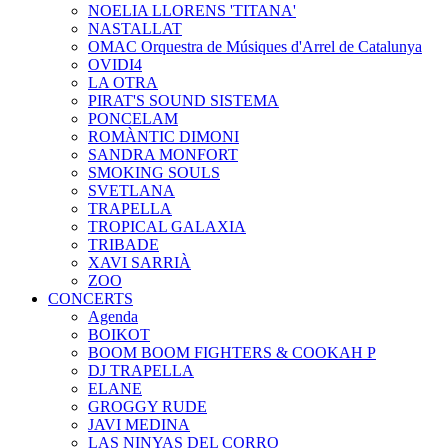
NOELIA LLORENS 'TITANA'
NASTALLAT
OMAC Orquestra de Músiques d'Arrel de Catalunya
OVIDI4
LA OTRA
PIRAT'S SOUND SISTEMA
PONCELAM
ROMÀNTIC DIMONI
SANDRA MONFORT
SMOKING SOULS
SVETLANA
TRAPELLA
TROPICAL GALAXIA
TRIBADE
XAVI SARRIÀ
ZOO
CONCERTS
Agenda
BOIKOT
BOOM BOOM FIGHTERS & COOKAH P
DJ TRAPELLA
ELANE
GROGGY RUDE
JAVI MEDINA
LAS NINYAS DEL CORRO