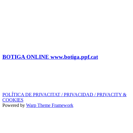
CONTRACTACIÓ
Litus Tenesa (+34) 615 27 69 02 | litus@ppf.cat
Marc Escribano (+34) 660 314 015 |
marc.em@ppf.cat
contractacio@ppf.cat
BOTIGA
Tel.: (+34) 93 878 74 80 comandes@ppf.cat
BOTIGA ONLINE www.botiga.ppf.cat
SEGELL DISCOGRÀFIC, LLICÈNCIES,
PROMOS i EDITORIAL
info@ppf.cat
POLÍTICA DE PRIVACITAT / PRIVACIDAD / PRIVACITY &
COOKIES
Powered by
Warp Theme Framework