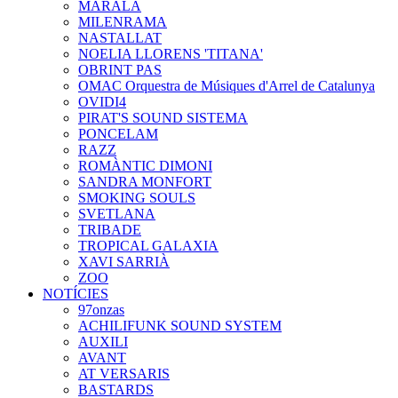
MARALA
MILENRAMA
NASTALLAT
NOELIA LLORENS 'TITANA'
OBRINT PAS
OMAC Orquestra de Músiques d'Arrel de Catalunya
OVIDI4
PIRAT'S SOUND SISTEMA
PONCELAM
RAZZ
ROMÀNTIC DIMONI
SANDRA MONFORT
SMOKING SOULS
SVETLANA
TRIBADE
TROPICAL GALAXIA
XAVI SARRIÀ
ZOO
NOTÍCIES
97onzas
ACHILIFUNK SOUND SYSTEM
AUXILI
AVANT
AT VERSARIS
BASTARDS