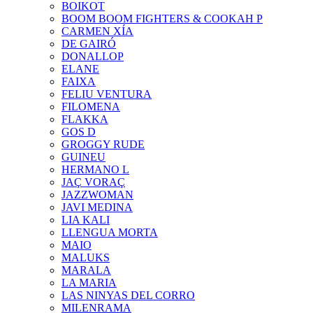
BOIKOT
BOOM BOOM FIGHTERS & COOKAH P
CARMEN XÍA
DE GAIRÓ
DONALLOP
ELANE
FAIXA
FELIU VENTURA
FILOMENA
FLAKKA
GOS D
GROGGY RUDE
GUINEU
HERMANO L
JAÇ VORAÇ
JAZZWOMAN
JAVI MEDINA
LIA KALI
LLENGUA MORTA
MAIO
MALUKS
MARALA
LA MARIA
LAS NINYAS DEL CORRO
MILENRAMA