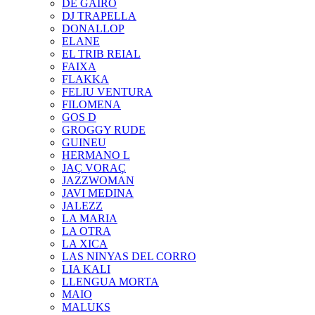
DE GAIRÓ
DJ TRAPELLA
DONALLOP
ELANE
EL TRIB REIAL
FAIXA
FLAKKA
FELIU VENTURA
FILOMENA
GOS D
GROGGY RUDE
GUINEU
HERMANO L
JAÇ VORAÇ
JAZZWOMAN
JAVI MEDINA
JALEZZ
LA MARIA
LA OTRA
LA XICA
LAS NINYAS DEL CORRO
LIA KALI
LLENGUA MORTA
MAIO
MALUKS