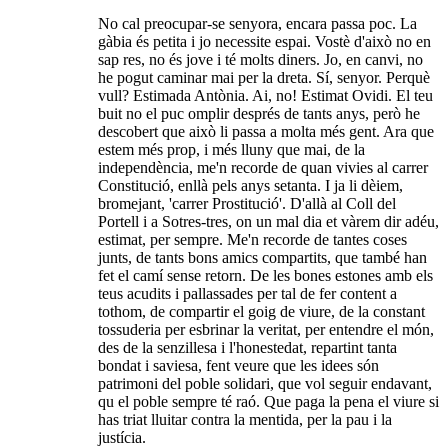
No cal preocupar-se senyora, encara passa poc. La
gàbia és petita i jo necessite espai. Vostè d'això no en
sap res, no és jove i té molts diners. Jo, en canvi, no
he pogut caminar mai per la dreta. Sí, senyor. Perquè
vull? Estimada Antònia. Ai, no! Estimat Ovidi. El teu
buit no el puc omplir després de tants anys, però he
descobert que això li passa a molta més gent. Ara que
estem més prop, i més lluny que mai, de la
independència, me'n recorde de quan vivies al carrer
Constitució, enllà pels anys setanta. I ja li dèiem,
bromejant, 'carrer Prostitució'. D'allà al Coll del
Portell i a Sotres-tres, on un mal dia et vàrem dir adéu,
estimat, per sempre. Me'n recorde de tantes coses
junts, de tants bons amics compartits, que també han
fet el camí sense retorn. De les bones estones amb els
teus acudits i pallassades per tal de fer content a
tothom, de compartir el goig de viure, de la constant
tossuderia per esbrinar la veritat, per entendre el món,
des de la senzillesa i l'honestedat, repartint tanta
bondat i saviesa, fent veure que les idees són
patrimoni del poble solidari, que vol seguir endavant,
qu el poble sempre té raó. Que paga la pena el viure si
has triat lluitar contra la mentida, per la pau i la
justícia.