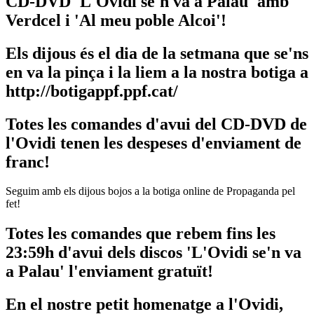
CD-DVD 'L'Ovidi se'n va a Palau' amb
Verdcel i 'Al meu poble Alcoi'!
Els dijous és el dia de la setmana que se'ns
en va la pinça i la liem a la nostra botiga a
http://botigappf.ppf.cat/
Totes les comandes d'avui del CD-DVD de
l'Ovidi tenen les despeses d'enviament de
franc!
Seguim amb els dijous bojos a la botiga online de Propaganda pel
fet!
Totes les comandes que rebem fins les
23:59h d'avui dels discos
'L'Ovidi se'n va
a Palau' l'enviament gratuït!
En el nostre petit homenatge a l'Ovidi,