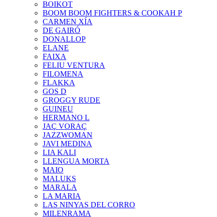
BOIKOT
BOOM BOOM FIGHTERS & COOKAH P
CARMEN XÍA
DE GAIRÓ
DONALLOP
ELANE
FAIXA
FELIU VENTURA
FILOMENA
FLAKKA
GOS D
GROGGY RUDE
GUINEU
HERMANO L
JAÇ VORAÇ
JAZZWOMAN
JAVI MEDINA
LIA KALI
LLENGUA MORTA
MAIO
MALUKS
MARALA
LA MARIA
LAS NINYAS DEL CORRO
MILENRAMA