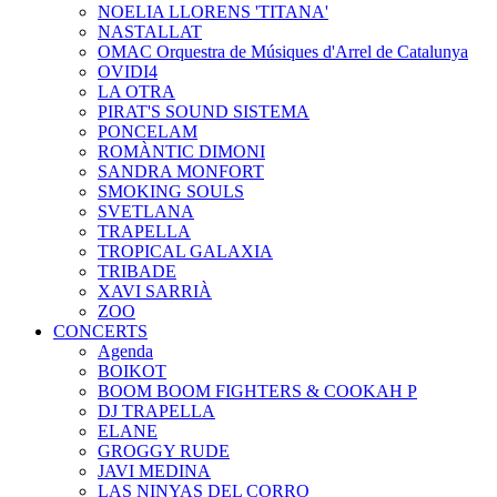
NOELIA LLORENS 'TITANA'
NASTALLAT
OMAC Orquestra de Músiques d'Arrel de Catalunya
OVIDI4
LA OTRA
PIRAT'S SOUND SISTEMA
PONCELAM
ROMÀNTIC DIMONI
SANDRA MONFORT
SMOKING SOULS
SVETLANA
TRAPELLA
TROPICAL GALAXIA
TRIBADE
XAVI SARRIÀ
ZOO
CONCERTS
Agenda
BOIKOT
BOOM BOOM FIGHTERS & COOKAH P
DJ TRAPELLA
ELANE
GROGGY RUDE
JAVI MEDINA
LAS NINYAS DEL CORRO