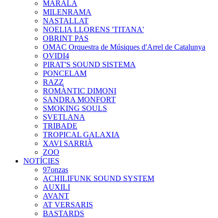
MARALA
MILENRAMA
NASTALLAT
NOELIA LLORENS 'TITANA'
OBRINT PAS
OMAC Orquestra de Músiques d'Arrel de Catalunya
OVIDI4
PIRAT'S SOUND SISTEMA
PONCELAM
RAZZ
ROMÀNTIC DIMONI
SANDRA MONFORT
SMOKING SOULS
SVETLANA
TRIBADE
TROPICAL GALAXIA
XAVI SARRIÀ
ZOO
NOTÍCIES
97onzas
ACHILIFUNK SOUND SYSTEM
AUXILI
AVANT
AT VERSARIS
BASTARDS