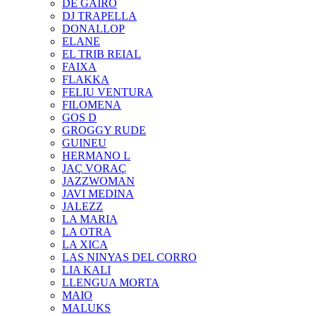
DE GAIRÓ
DJ TRAPELLA
DONALLOP
ELANE
EL TRIB REIAL
FAIXA
FLAKKA
FELIU VENTURA
FILOMENA
GOS D
GROGGY RUDE
GUINEU
HERMANO L
JAÇ VORAÇ
JAZZWOMAN
JAVI MEDINA
JALEZZ
LA MARIA
LA OTRA
LA XICA
LAS NINYAS DEL CORRO
LIA KALI
LLENGUA MORTA
MAIO
MALUKS