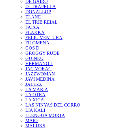
DE GAIRÓ
DJ TRAPELLA
DONALLOP
ELANE
EL TRIB REIAL
FAIXA
FLAKKA
FELIU VENTURA
FILOMENA
GOS D
GROGGY RUDE
GUINEU
HERMANO L
JAÇ VORAÇ
JAZZWOMAN
JAVI MEDINA
JALEZZ
LA MARIA
LA OTRA
LA XICA
LAS NINYAS DEL CORRO
LIA KALI
LLENGUA MORTA
MAIO
MALUKS