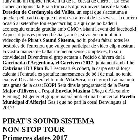
l'any amb un triplete i riu-te'n tu de la 'cuesta de enero'... La cosa
comença dijous i la Pirata torna als dijous universitaris de la
sala
Dresden de Cerdanyola del Vallès
, un espai que s'acostuma a
quedar petit cada cop que el grup va a fer-hi de les seves... la darrera
ocasió al setembre fou espectacular, o sigui que no badeu i
aconseguiu entrada gratuïta amb CMO visitant l'event del facebook!
Aquest dijous es preveu bèstia i, a més, si voleu sortir al nou
videoclip de
Pirat's Sound Sistema
, no hi podeu faltar: totes les
bestioles de l'enrenou que vulgueu participar de video clip mostrant
la vostra manera de ballar i remenar sense complexes, hi sou
convidades! Divendres el grup actuarà a l'edició d'hivern de la
Garrinada d'Argentona, el Garrivern 2017
, juntament amb
The
Cabrians i DJ Plan B
. L'escenari és cobert, la carpa estarà força
calenta i l'entrada és gratuïta: maresmencs de bé i de mal, no teniu
excusa! Dissabte serà el torn de
Vila-Seca
, on el grup hi actua amb
uns grans de la casa:
KOP
! Serà dins la programació de la
Festa
Major d'Hivern
, a l'espai
Envelat Màxima
(Plaça d'Alexandre
Fleming). El gener el grup rematarà amb el quart concert al
Pavelló
Municipal d'Alforja
! Gas i que no pari la cosa! Benvinguts al
2017!
PIRAT'S SOUND SISTEMA
NON-STOP TOUR
Primeres dates 2017