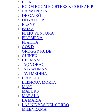
BOIKOT
BOOM BOOM FIGHTERS & COOKAH P
CARMEN XÍA
DE GAIRÓ
DONALLOP
ELANE
FAIXA
FELIU VENTURA
FILOMENA
FLAKKA
GOS D
GROGGY RUDE
GUINEU
HERMANO L
JAÇ VORAÇ
JAZZWOMAN
JAVI MEDINA
LIA KALI
LLENGUA MORTA
MAIO
MALUKS
MARALA
LA MARIA
LAS NINYAS DEL CORRO
MILENRAMA