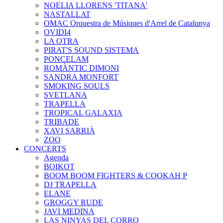
NOELIA LLORENS 'TITANA'
NASTALLAT
OMAC Orquestra de Músiques d'Arrel de Catalunya
OVIDI4
LA OTRA
PIRAT'S SOUND SISTEMA
PONCELAM
ROMÀNTIC DIMONI
SANDRA MONFORT
SMOKING SOULS
SVETLANA
TRAPELLA
TROPICAL GALAXIA
TRIBADE
XAVI SARRIÀ
ZOO
CONCERTS
Agenda
BOIKOT
BOOM BOOM FIGHTERS & COOKAH P
DJ TRAPELLA
ELANE
GROGGY RUDE
JAVI MEDINA
LAS NINYAS DEL CORRO