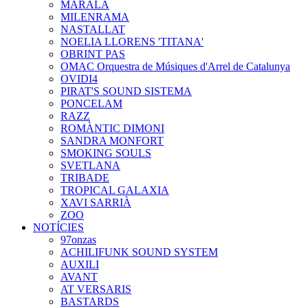
MARALA
MILENRAMA
NASTALLAT
NOELIA LLORENS 'TITANA'
OBRINT PAS
OMAC Orquestra de Músiques d'Arrel de Catalunya
OVIDI4
PIRAT'S SOUND SISTEMA
PONCELAM
RAZZ
ROMÀNTIC DIMONI
SANDRA MONFORT
SMOKING SOULS
SVETLANA
TRIBADE
TROPICAL GALAXIA
XAVI SARRIÀ
ZOO
NOTÍCIES
97onzas
ACHILIFUNK SOUND SYSTEM
AUXILI
AVANT
AT VERSARIS
BASTARDS