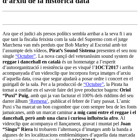
d’arxiu de la històrica data
Ara que el judici als presos polítics sembla arribar a la seva fi i ara
que tant la fiscalia feixista com la sala del Supremo com el jutge
Marchena van més perduts que Bob Marley al Escorial amb tot
l’assumpte dels vídeos,
Pirat’s Sound Sistema
presenten el seu nou
single
“Octubre”
. La nova cançó del veteraníssim sound system de
reggae i dancehall en català
és un homenatge a l’esperit
d’autoorganització i resistència que es visqué l’
1OCT2017
i arriba
acompanyada d’un videoclip que incorpora força imatges d’arxiu
d’aquella data, cosa que segur ajudarà a posar ordre i concert en el
guirigall de la sala. Per a la producció de
“Octubre”
, la Pirata ha
tornat a confiar en el savoir faire del jove productor bagenc
Oriol
“Puxi” Puig
, amb qui ja van facturar el 100% dels riddims del seu
darrer àlbum
‘Remena’
, publicat el febrer de l’any passat. L’amic
Puxi s’ha marcat un bon cogombre que com sempre beu de les fonts
jamaicanes, amb un marcat caminar
a mig camí entre el reggae i el
dancehall, però amb una clara i curiosa influència afro
. Al
videoclip que acompanya el llançament, gravat i muntat pel
Joan
“Singu” Riera
hi trobarem l’alternança d’imatges amb la banda a
algunes de les localitzacions emblemàtiques d’aquella data marcada