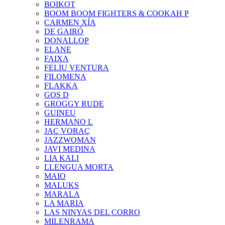
BOIKOT
BOOM BOOM FIGHTERS & COOKAH P
CARMEN XÍA
DE GAIRÓ
DONALLOP
ELANE
FAIXA
FELIU VENTURA
FILOMENA
FLAKKA
GOS D
GROGGY RUDE
GUINEU
HERMANO L
JAÇ VORAÇ
JAZZWOMAN
JAVI MEDINA
LIA KALI
LLENGUA MORTA
MAIO
MALUKS
MARALA
LA MARIA
LAS NINYAS DEL CORRO
MILENRAMA