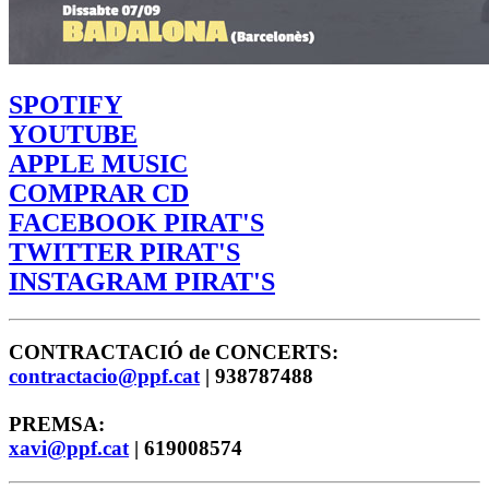
SPOTIFY
YOUTUBE
APPLE MUSIC
COMPRAR CD
FACEBOOK PIRAT'S
TWITTER PIRAT'S
INSTAGRAM PIRAT'S
CONTRACTACIÓ de CONCERTS:
contractacio@ppf.cat
| 938787488
PREMSA:
xavi@ppf.cat
| 619008574