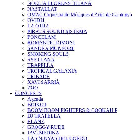
NOELIA LLORENS 'TITANA'
NASTALLAT
OMAC Orquestra de Músiques d'Arrel de Catalunya
OVIDI4
LA OTRA
PIRAT'S SOUND SISTEMA
PONCELAM
ROMÀNTIC DIMONI
SANDRA MONFORT
SMOKING SOULS
SVETLANA
TRAPELLA
TROPICAL GALAXIA
TRIBADE
XAVI SARRIÀ
ZOO
CONCERTS
Agenda
BOIKOT
BOOM BOOM FIGHTERS & COOKAH P
DJ TRAPELLA
ELANE
GROGGY RUDE
JAVI MEDINA
LAS NINYAS DEL CORRO