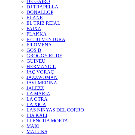
DE GAIRÓ
DJ TRAPELLA
DONALLOP
ELANE
EL TRIB REIAL
FAIXA
FLAKKA
FELIU VENTURA
FILOMENA
GOS D
GROGGY RUDE
GUINEU
HERMANO L
JAÇ VORAÇ
JAZZWOMAN
JAVI MEDINA
JALEZZ
LA MARIA
LA OTRA
LA XICA
LAS NINYAS DEL CORRO
LIA KALI
LLENGUA MORTA
MAIO
MALUKS