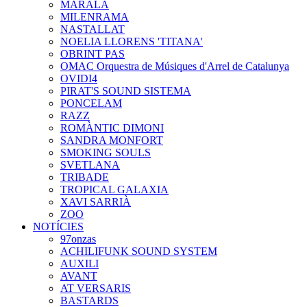
MARALA
MILENRAMA
NASTALLAT
NOELIA LLORENS 'TITANA'
OBRINT PAS
OMAC Orquestra de Músiques d'Arrel de Catalunya
OVIDI4
PIRAT'S SOUND SISTEMA
PONCELAM
RAZZ
ROMÀNTIC DIMONI
SANDRA MONFORT
SMOKING SOULS
SVETLANA
TRIBADE
TROPICAL GALAXIA
XAVI SARRIÀ
ZOO
NOTÍCIES
97onzas
ACHILIFUNK SOUND SYSTEM
AUXILI
AVANT
AT VERSARIS
BASTARDS