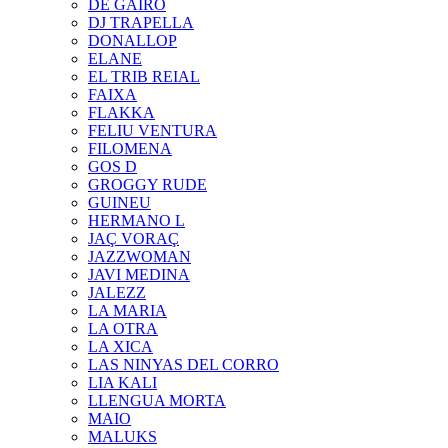
DE GAIRÓ
DJ TRAPELLA
DONALLOP
ELANE
EL TRIB REIAL
FAIXA
FLAKKA
FELIU VENTURA
FILOMENA
GOS D
GROGGY RUDE
GUINEU
HERMANO L
JAÇ VORAÇ
JAZZWOMAN
JAVI MEDINA
JALEZZ
LA MARIA
LA OTRA
LA XICA
LAS NINYAS DEL CORRO
LIA KALI
LLENGUA MORTA
MAIO
MALUKS