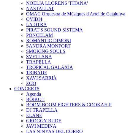
NOELIA LLORENS 'TITANA'
NASTALLAT
OMAC Orquestra de Músiques d'Arrel de Catalunya
OVIDI4
LA OTRA
PIRAT'S SOUND SISTEMA
PONCELAM
ROMÀNTIC DIMONI
SANDRA MONFORT
SMOKING SOULS
SVETLANA
TRAPELLA
TROPICAL GALAXIA
TRIBADE
XAVI SARRIÀ
ZOO
CONCERTS
Agenda
BOIKOT
BOOM BOOM FIGHTERS & COOKAH P
DJ TRAPELLA
ELANE
GROGGY RUDE
JAVI MEDINA
LAS NINYAS DEL CORRO