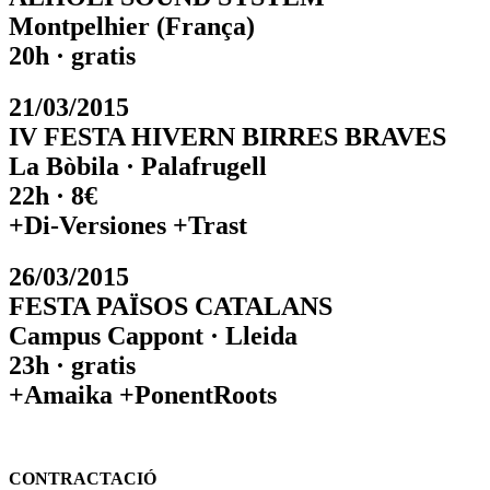
Montpelhier (França)
20h · gratis
21/03/2015
IV FESTA HIVERN BIRRES BRAVES
La Bòbila · Palafrugell
22h · 8€
+Di-Versiones +Trast
26/03/2015
FESTA PAÏSOS CATALANS
Campus Cappont · Lleida
23h · gratis
+Amaika +PonentRoots
CONTRACTACIÓ