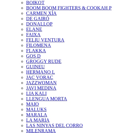
BOIKOT
BOOM BOOM FIGHTERS & COOKAH P
CARMEN XÍA
DE GAIRÓ
DONALLOP
ELANE
FAIXA
FELIU VENTURA
FILOMENA
FLAKKA
GOS D
GROGGY RUDE
GUINEU
HERMANO L
JAÇ VORAÇ
JAZZWOMAN
JAVI MEDINA
LIA KALI
LLENGUA MORTA
MAIO
MALUKS
MARALA
LA MARIA
LAS NINYAS DEL CORRO
MILENRAMA