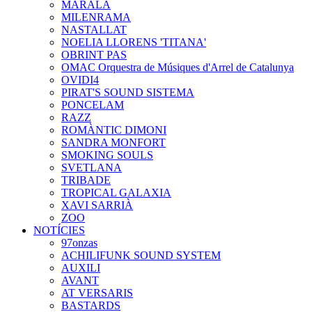
MARALA
MILENRAMA
NASTALLAT
NOELIA LLORENS 'TITANA'
OBRINT PAS
OMAC Orquestra de Músiques d'Arrel de Catalunya
OVIDI4
PIRAT'S SOUND SISTEMA
PONCELAM
RAZZ
ROMÀNTIC DIMONI
SANDRA MONFORT
SMOKING SOULS
SVETLANA
TRIBADE
TROPICAL GALAXIA
XAVI SARRIÀ
ZOO
NOTÍCIES
97onzas
ACHILIFUNK SOUND SYSTEM
AUXILI
AVANT
AT VERSARIS
BASTARDS