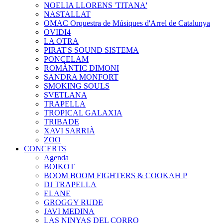
NOELIA LLORENS 'TITANA'
NASTALLAT
OMAC Orquestra de Músiques d'Arrel de Catalunya
OVIDI4
LA OTRA
PIRAT'S SOUND SISTEMA
PONCELAM
ROMÀNTIC DIMONI
SANDRA MONFORT
SMOKING SOULS
SVETLANA
TRAPELLA
TROPICAL GALAXIA
TRIBADE
XAVI SARRIÀ
ZOO
CONCERTS
Agenda
BOIKOT
BOOM BOOM FIGHTERS & COOKAH P
DJ TRAPELLA
ELANE
GROGGY RUDE
JAVI MEDINA
LAS NINYAS DEL CORRO