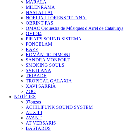
MARALA
MILENRAMA
NASTALLAT
NOELIA LLORENS 'TITANA'
OBRINT PAS
OMAC Orquestra de Músiques d'Arrel de Catalunya
OVIDI4
PIRAT'S SOUND SISTEMA
PONCELAM
RAZZ
ROMÀNTIC DIMONI
SANDRA MONFORT
SMOKING SOULS
SVETLANA
TRIBADE
TROPICAL GALAXIA
XAVI SARRIÀ
ZOO
NOTÍCIES
97onzas
ACHILIFUNK SOUND SYSTEM
AUXILI
AVANT
AT VERSARIS
BASTARDS