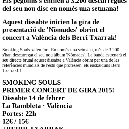
Els pegolins s'enfilen a 3.200 descàrregues
del seu nou disc en només una setmana!
Aquest dissabte inicien la gira de
presentació de 'Nòmades' obrint el
concert a València dels Berri Txarrak!
Smoking Souls xafen fort. En només una setmana, més de 3.200
s'han descarregat el seu nou àlbum 'Nòmades'. La banda estrenarà el
seu directe brutal aquest dissabte a València obrint per una de les
referències mundials de l'estil que professen: els euskalduns Berri
Txarrak!!!
SMOKING SOULS
PRIMER CONCERT DE GIRA 2015!
Dissabte 14 de febrer
La Rambleta · València
Portes: 22h
12€ / 15€