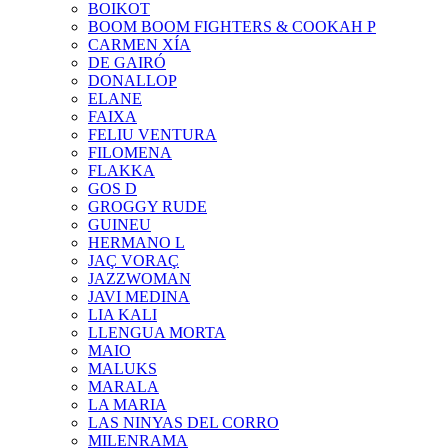
BOIKOT
BOOM BOOM FIGHTERS & COOKAH P
CARMEN XÍA
DE GAIRÓ
DONALLOP
ELANE
FAIXA
FELIU VENTURA
FILOMENA
FLAKKA
GOS D
GROGGY RUDE
GUINEU
HERMANO L
JAÇ VORAÇ
JAZZWOMAN
JAVI MEDINA
LIA KALI
LLENGUA MORTA
MAIO
MALUKS
MARALA
LA MARIA
LAS NINYAS DEL CORRO
MILENRAMA