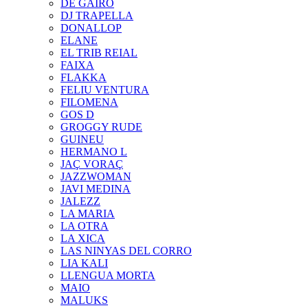
DE GAIRÓ
DJ TRAPELLA
DONALLOP
ELANE
EL TRIB REIAL
FAIXA
FLAKKA
FELIU VENTURA
FILOMENA
GOS D
GROGGY RUDE
GUINEU
HERMANO L
JAÇ VORAÇ
JAZZWOMAN
JAVI MEDINA
JALEZZ
LA MARIA
LA OTRA
LA XICA
LAS NINYAS DEL CORRO
LIA KALI
LLENGUA MORTA
MAIO
MALUKS