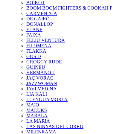
BOIKOT
BOOM BOOM FIGHTERS & COOKAH P
CARMEN XÍA
DE GAIRÓ
DONALLOP
ELANE
FAIXA
FELIU VENTURA
FILOMENA
FLAKKA
GOS D
GROGGY RUDE
GUINEU
HERMANO L
JAÇ VORAÇ
JAZZWOMAN
JAVI MEDINA
LIA KALI
LLENGUA MORTA
MAIO
MALUKS
MARALA
LA MARIA
LAS NINYAS DEL CORRO
MILENRAMA