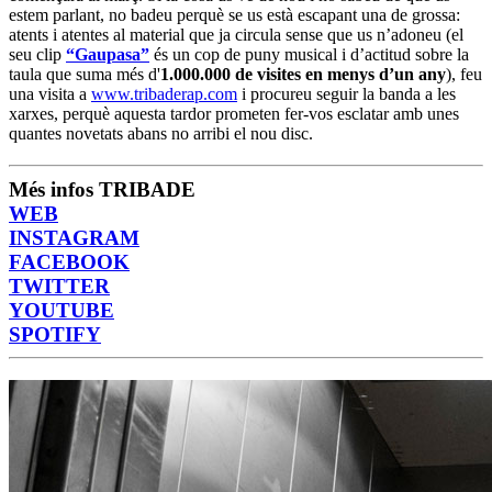
estem parlant, no badeu perquè se us està escapant una de grossa:
atents i atentes al material que ja circula sense que us n’adoneu (el
seu clip
“Gaupasa”
és un cop de puny musical i d’actitud sobre la
taula que suma més d'
1.000.000 de visites en menys d’un any
), feu
una visita a
www.tribaderap.com
i procureu seguir la banda a les
xarxes, perquè aquesta tardor prometen fer-vos esclatar amb unes
quantes novetats abans no arribi el nou disc.
Més infos TRIBADE
WEB
INSTAGRAM
FACEBOOK
TWITTER
YOUTUBE
SPOTIFY