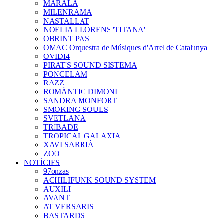
MARALA
MILENRAMA
NASTALLAT
NOELIA LLORENS 'TITANA'
OBRINT PAS
OMAC Orquestra de Músiques d'Arrel de Catalunya
OVIDI4
PIRAT'S SOUND SISTEMA
PONCELAM
RAZZ
ROMÀNTIC DIMONI
SANDRA MONFORT
SMOKING SOULS
SVETLANA
TRIBADE
TROPICAL GALAXIA
XAVI SARRIÀ
ZOO
NOTÍCIES
97onzas
ACHILIFUNK SOUND SYSTEM
AUXILI
AVANT
AT VERSARIS
BASTARDS