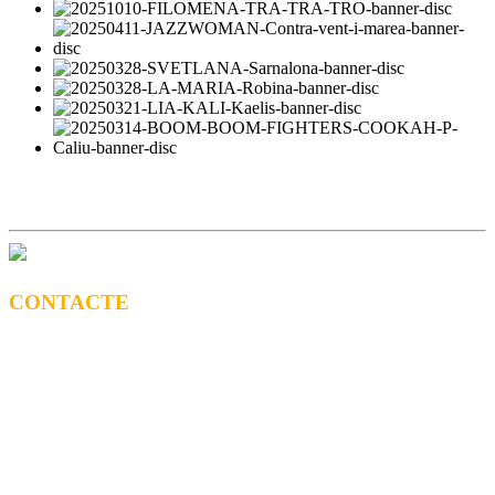
CONTACTE
CONTRACTACIÓ
Litus Tenesa (+34) 615 27 69 02 | litus@ppf.cat
Marc Escribano (+34) 660 314 015 |
marc.em@ppf.cat
contractacio@ppf.cat
BOTIGA