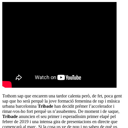
Tothom sap que encarem una tardor calenta però, de fet, poca gent
sap que ho serà perquè la jove formació femenina de rap i música
urbana barcelonina
Tribade
han decidit prémer l’accelerador i
rimar-vos-ho fort perquè us n’assabenteu. De moment i de saque,
Tribade
anuncien el seu primer i esperadíssim primer elapé pel
febrer de 2019 i una intensa gira de presentacions en directe que
començarà al març. Si la cosa us ve de nou i no sabeu de què us