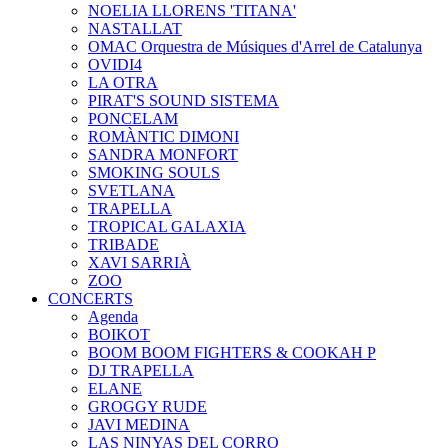
NOELIA LLORENS 'TITANA'
NASTALLAT
OMAC Orquestra de Músiques d'Arrel de Catalunya
OVIDI4
LA OTRA
PIRAT'S SOUND SISTEMA
PONCELAM
ROMÀNTIC DIMONI
SANDRA MONFORT
SMOKING SOULS
SVETLANA
TRAPELLA
TROPICAL GALAXIA
TRIBADE
XAVI SARRIÀ
ZOO
CONCERTS
Agenda
BOIKOT
BOOM BOOM FIGHTERS & COOKAH P
DJ TRAPELLA
ELANE
GROGGY RUDE
JAVI MEDINA
LAS NINYAS DEL CORRO