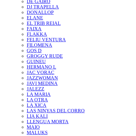
DE GAIRÓ
DJ TRAPELLA
DONALLOP
ELANE
EL TRIB REIAL
FAIXA
FLAKKA
FELIU VENTURA
FILOMENA
GOS D
GROGGY RUDE
GUINEU
HERMANO L
JAÇ VORAÇ
JAZZWOMAN
JAVI MEDINA
JALEZZ
LA MARIA
LA OTRA
LA XICA
LAS NINYAS DEL CORRO
LIA KALI
LLENGUA MORTA
MAIO
MALUKS