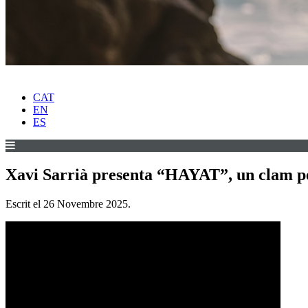
CAT
EN
ES
Xavi Sarrià presenta “HAYAT”, un clam per l
Escrit el
26 Novembre 2025
.