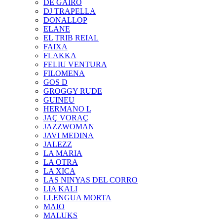
DE GAIRÓ
DJ TRAPELLA
DONALLOP
ELANE
EL TRIB REIAL
FAIXA
FLAKKA
FELIU VENTURA
FILOMENA
GOS D
GROGGY RUDE
GUINEU
HERMANO L
JAÇ VORAÇ
JAZZWOMAN
JAVI MEDINA
JALEZZ
LA MARIA
LA OTRA
LA XICA
LAS NINYAS DEL CORRO
LIA KALI
LLENGUA MORTA
MAIO
MALUKS