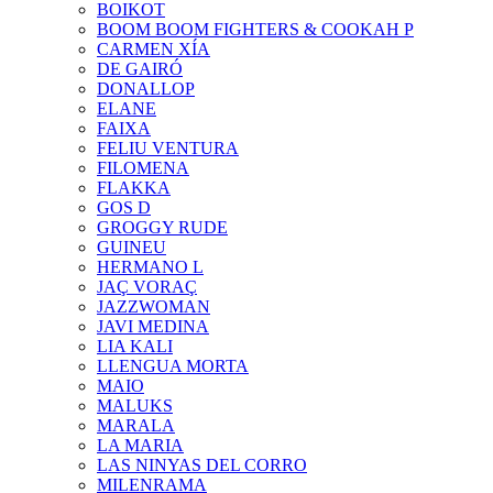
BOIKOT
BOOM BOOM FIGHTERS & COOKAH P
CARMEN XÍA
DE GAIRÓ
DONALLOP
ELANE
FAIXA
FELIU VENTURA
FILOMENA
FLAKKA
GOS D
GROGGY RUDE
GUINEU
HERMANO L
JAÇ VORAÇ
JAZZWOMAN
JAVI MEDINA
LIA KALI
LLENGUA MORTA
MAIO
MALUKS
MARALA
LA MARIA
LAS NINYAS DEL CORRO
MILENRAMA