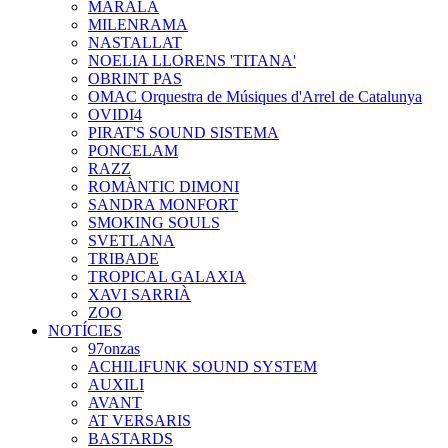
MARALA
MILENRAMA
NASTALLAT
NOELIA LLORENS 'TITANA'
OBRINT PAS
OMAC Orquestra de Músiques d'Arrel de Catalunya
OVIDI4
PIRAT'S SOUND SISTEMA
PONCELAM
RAZZ
ROMÀNTIC DIMONI
SANDRA MONFORT
SMOKING SOULS
SVETLANA
TRIBADE
TROPICAL GALAXIA
XAVI SARRIÀ
ZOO
NOTÍCIES
97onzas
ACHILIFUNK SOUND SYSTEM
AUXILI
AVANT
AT VERSARIS
BASTARDS