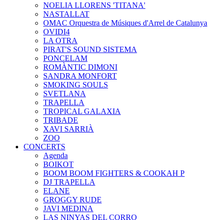
NOELIA LLORENS 'TITANA'
NASTALLAT
OMAC Orquestra de Músiques d'Arrel de Catalunya
OVIDI4
LA OTRA
PIRAT'S SOUND SISTEMA
PONCELAM
ROMÀNTIC DIMONI
SANDRA MONFORT
SMOKING SOULS
SVETLANA
TRAPELLA
TROPICAL GALAXIA
TRIBADE
XAVI SARRIÀ
ZOO
CONCERTS
Agenda
BOIKOT
BOOM BOOM FIGHTERS & COOKAH P
DJ TRAPELLA
ELANE
GROGGY RUDE
JAVI MEDINA
LAS NINYAS DEL CORRO