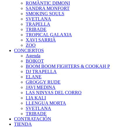
ROMÀNTIC DIMONI
SANDRA MONFORT
SMOKING SOULS
SVETLANA
TRAPELLA
TRIBADE
TROPICAL GALAXIA
XAVI SARRIÀ
ZOO
CONCIERTOS
Agenda
BOIKOT
BOOM BOOM FIGHTERS & COOKAH P
DJ TRAPELLA
ELANE
GROGGY RUDE
JAVI MEDINA
LAS NINYAS DEL CORRO
LIA KALI
LLENGUA MORTA
SVETLANA
TRIBADE
CONTRATACIÓN
TIENDA