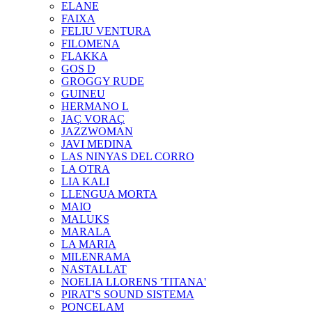
ELANE
FAIXA
FELIU VENTURA
FILOMENA
FLAKKA
GOS D
GROGGY RUDE
GUINEU
HERMANO L
JAÇ VORAÇ
JAZZWOMAN
JAVI MEDINA
LAS NINYAS DEL CORRO
LA OTRA
LIA KALI
LLENGUA MORTA
MAIO
MALUKS
MARALA
LA MARIA
MILENRAMA
NASTALLAT
NOELIA LLORENS 'TITANA'
PIRAT'S SOUND SISTEMA
PONCELAM