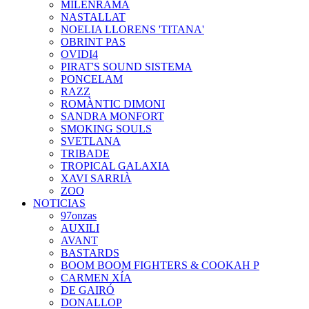
MILENRAMA
NASTALLAT
NOELIA LLORENS 'TITANA'
OBRINT PAS
OVIDI4
PIRAT'S SOUND SISTEMA
PONCELAM
RAZZ
ROMÀNTIC DIMONI
SANDRA MONFORT
SMOKING SOULS
SVETLANA
TRIBADE
TROPICAL GALAXIA
XAVI SARRIÀ
ZOO
NOTICIAS
97onzas
AUXILI
AVANT
BASTARDS
BOOM BOOM FIGHTERS & COOKAH P
CARMEN XÍA
DE GAIRÓ
DONALLOP