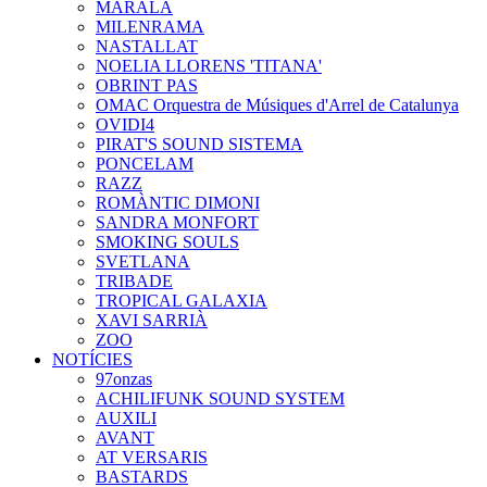
MARALA
MILENRAMA
NASTALLAT
NOELIA LLORENS 'TITANA'
OBRINT PAS
OMAC Orquestra de Músiques d'Arrel de Catalunya
OVIDI4
PIRAT'S SOUND SISTEMA
PONCELAM
RAZZ
ROMÀNTIC DIMONI
SANDRA MONFORT
SMOKING SOULS
SVETLANA
TRIBADE
TROPICAL GALAXIA
XAVI SARRIÀ
ZOO
NOTÍCIES
97onzas
ACHILIFUNK SOUND SYSTEM
AUXILI
AVANT
AT VERSARIS
BASTARDS