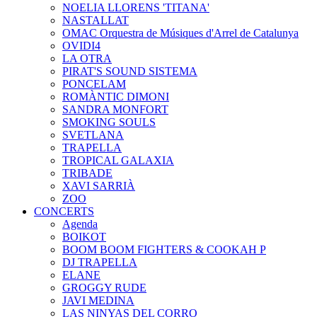
NOELIA LLORENS 'TITANA'
NASTALLAT
OMAC Orquestra de Músiques d'Arrel de Catalunya
OVIDI4
LA OTRA
PIRAT'S SOUND SISTEMA
PONCELAM
ROMÀNTIC DIMONI
SANDRA MONFORT
SMOKING SOULS
SVETLANA
TRAPELLA
TROPICAL GALAXIA
TRIBADE
XAVI SARRIÀ
ZOO
CONCERTS
Agenda
BOIKOT
BOOM BOOM FIGHTERS & COOKAH P
DJ TRAPELLA
ELANE
GROGGY RUDE
JAVI MEDINA
LAS NINYAS DEL CORRO