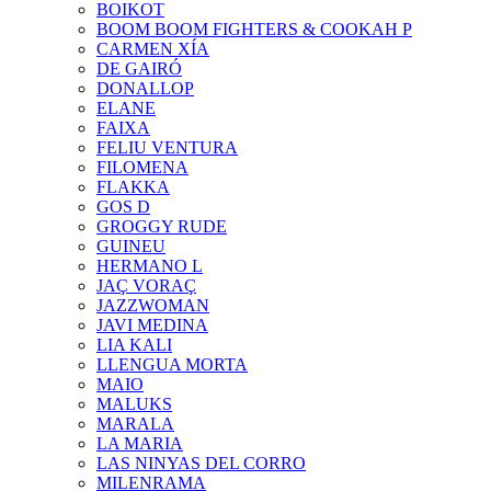
BOIKOT
BOOM BOOM FIGHTERS & COOKAH P
CARMEN XÍA
DE GAIRÓ
DONALLOP
ELANE
FAIXA
FELIU VENTURA
FILOMENA
FLAKKA
GOS D
GROGGY RUDE
GUINEU
HERMANO L
JAÇ VORAÇ
JAZZWOMAN
JAVI MEDINA
LIA KALI
LLENGUA MORTA
MAIO
MALUKS
MARALA
LA MARIA
LAS NINYAS DEL CORRO
MILENRAMA