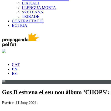
LIA KALI
LLENGUA MORTA
SVETLANA
TRIBADE
CONTRACTACIÓ
BOTIGA
CAT
EN
ES
Gos D estrena el seu nou àlbum ‘CHOPS’: di
Escrit el
11 Juny 2021
.