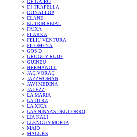
DE GAIRÓ
DJ TRAPELLA
DONALLOP
ELANE
EL TRIB REIAL
FAIXA
FLAKKA
FELIU VENTURA
FILOMENA
GOS D
GROGGY RUDE
GUINEU
HERMANO L
JAÇ VORAÇ
JAZZWOMAN
JAVI MEDINA
JALEZZ
LA MARIA
LA OTRA
LA XICA
LAS NINYAS DEL CORRO
LIA KALI
LLENGUA MORTA
MAIO
MALUKS