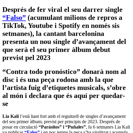
Després de fer viral el seu darrer single
“Falso”
(acumulant milions de repros a
TikTok, Youtube i Spotify en només sis
setmanes), la cantant barcelonina
presenta un nou single d’avançament del
que serà el seu primer àlbum debut
previst pel 2023
“Contra todo pronóstico” donarà nom al
disc i és una peça rodona amb la que
l’artista fuig d’etiquetes musicals, s’obre
al món i declara que és aquí per quedar-
se
Lia Kali
l’està liant fort amb el reguitzell de singles d’avançament
del seu primer àlbum, previst per principis de 2023. Després de
posar en circulació
“Parásitos” i “Puñales”
, fa 6 setmanes Lia Kali
va publicar
“Falso”
i en poc temps la peça s’ha viralitzat i acumula