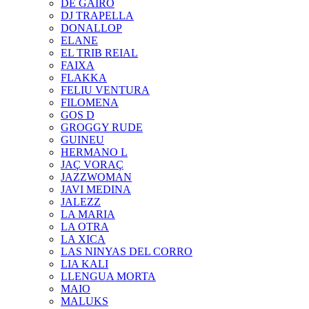
DE GAIRÓ
DJ TRAPELLA
DONALLOP
ELANE
EL TRIB REIAL
FAIXA
FLAKKA
FELIU VENTURA
FILOMENA
GOS D
GROGGY RUDE
GUINEU
HERMANO L
JAÇ VORAÇ
JAZZWOMAN
JAVI MEDINA
JALEZZ
LA MARIA
LA OTRA
LA XICA
LAS NINYAS DEL CORRO
LIA KALI
LLENGUA MORTA
MAIO
MALUKS