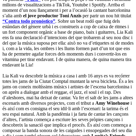
milions de visualitzacions a TikTok, Youtube i Spotify. Arriba el
moment d’un nou llançament i per a l’ocasió la cantant barcelonina
s’alia amb
el jove productor Toni Anzis
per parir un nou hit titulat
“Contra todo pronóstico”
. Sobre un beat rodó que fuig dels
estàndars del gènere urbà i es construeix a cop de caixa de ritmes i
un fort component orgànic a base de piano, baix i guitarres, Lia Kali
ens fa una declaració d’intencions del que trobarem al seu nou disc i
del que la música suposa per ella: això no va d’etiquetes ni de modes
i, com a la vida, les ombres i les llums formen part d’un tot que ens
ha de permetre agafar forces dels moments durs i convertir-los en
vitamina per tirar endavant. I de quina manera, de quina manera tira
endavant la Lia!
Lia Kali va descobrir la música a casa i amb 16 anys es va recórrer
totes les jams de la Ciutat Comptal muntant la seva bicicleta. És a les
jams on coneix moltíssims músics i artistes de l’escena barcelonina i
on aprèn a dialogar amb el reggae, el jazz, el soul i el rap. Des
d’aleshores, mai ha deixat de cantar. Va fer el salt de les jams a altres
escenaris amb diversos projectes, com el tribut a
Amy Winehouse
i
és així com es consigna el seu idil·li amb l’escenari: la tarima és el
seu espai natural. Amb la pandèmia i ja farta de cantar les cançons
d’altres, l’artista comença a escriure les seves pròpies cançons i
descobreix la sanació que implica el procés. És així com comença a
composar la banda sonora de les caigudes i ensopegades del seu dia
a dia i com també plouen col·laboracions amb
Lupita’s Friends,