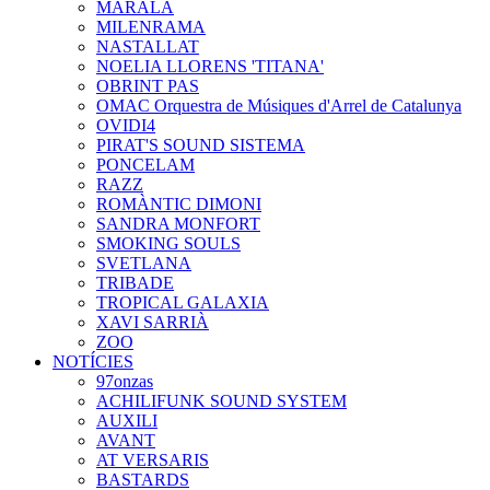
MARALA
MILENRAMA
NASTALLAT
NOELIA LLORENS 'TITANA'
OBRINT PAS
OMAC Orquestra de Músiques d'Arrel de Catalunya
OVIDI4
PIRAT'S SOUND SISTEMA
PONCELAM
RAZZ
ROMÀNTIC DIMONI
SANDRA MONFORT
SMOKING SOULS
SVETLANA
TRIBADE
TROPICAL GALAXIA
XAVI SARRIÀ
ZOO
NOTÍCIES
97onzas
ACHILIFUNK SOUND SYSTEM
AUXILI
AVANT
AT VERSARIS
BASTARDS