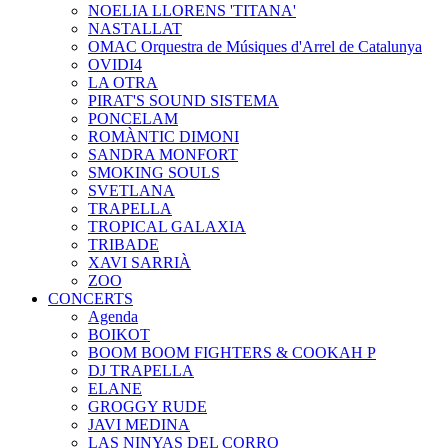
NOELIA LLORENS 'TITANA'
NASTALLAT
OMAC Orquestra de Músiques d'Arrel de Catalunya
OVIDI4
LA OTRA
PIRAT'S SOUND SISTEMA
PONCELAM
ROMÀNTIC DIMONI
SANDRA MONFORT
SMOKING SOULS
SVETLANA
TRAPELLA
TROPICAL GALAXIA
TRIBADE
XAVI SARRIÀ
ZOO
CONCERTS
Agenda
BOIKOT
BOOM BOOM FIGHTERS & COOKAH P
DJ TRAPELLA
ELANE
GROGGY RUDE
JAVI MEDINA
LAS NINYAS DEL CORRO