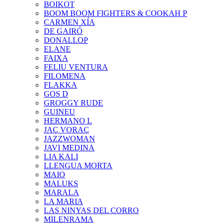
BOIKOT
BOOM BOOM FIGHTERS & COOKAH P
CARMEN XÍA
DE GAIRÓ
DONALLOP
ELANE
FAIXA
FELIU VENTURA
FILOMENA
FLAKKA
GOS D
GROGGY RUDE
GUINEU
HERMANO L
JAÇ VORAÇ
JAZZWOMAN
JAVI MEDINA
LIA KALI
LLENGUA MORTA
MAIO
MALUKS
MARALA
LA MARIA
LAS NINYAS DEL CORRO
MILENRAMA