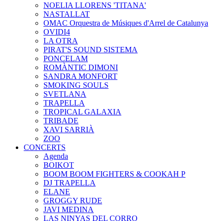
NOELIA LLORENS 'TITANA'
NASTALLAT
OMAC Orquestra de Músiques d'Arrel de Catalunya
OVIDI4
LA OTRA
PIRAT'S SOUND SISTEMA
PONCELAM
ROMÀNTIC DIMONI
SANDRA MONFORT
SMOKING SOULS
SVETLANA
TRAPELLA
TROPICAL GALAXIA
TRIBADE
XAVI SARRIÀ
ZOO
CONCERTS
Agenda
BOIKOT
BOOM BOOM FIGHTERS & COOKAH P
DJ TRAPELLA
ELANE
GROGGY RUDE
JAVI MEDINA
LAS NINYAS DEL CORRO