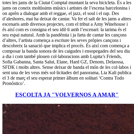
totes les jams de la Ciutat Comptal muntant la seva bicicleta. És a les
jams on coneix moltíssims músics i artistes de l’escena barcelonina i
on aprèn a dialogar amb el reggae, el jazz, el soul i el rap. Des
d’aleshores, mai ha deixat de cantar. Va fer el salt de les jams a altres
escenaris amb diversos projectes, com el tribut a Amy Winehouse i
és així com es consigna el seu idil·li amb l’escenari: la tarima és el
seu espai natural. Amb la pandèmia i ja farta de cantar les cançons
d’altres, l’artista comença a escriure les seves pròpies cançons i
descobreix la sanació que implica el procés. És així com comença a
composar la banda sonora de les caigudes i ensopegades del seu dia
a dia i com també plouen col·laboracions amb Lupita’s Friends,
Sofia Gabanna, Santa Salut, Elane, Hard GZ, Denom, Delaossa,
SFDK i molts altres. Sense deixar de banda el món de les col·labos i
sent una de les veus més sol·licitades del panorama, Lia Kali publica
el 3 de març el seu esperat primer àlbum en solitari ‘Contra Todo
Pronóstico’.
ESCOLTA JA "VOLVERNOS A AMAR"