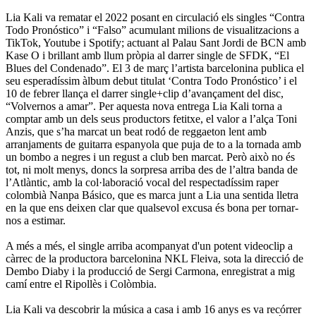
Lia Kali va rematar el 2022 posant en circulació els singles “Contra
Todo Pronóstico” i “Falso” acumulant milions de visualitzacions a
TikTok, Youtube i Spotify; actuant al Palau Sant Jordi de BCN amb
Kase O i brillant amb llum pròpia al darrer single de SFDK, “El
Blues del Condenado”. El 3 de març l’artista barcelonina publica el
seu esperadíssim àlbum debut titulat ‘Contra Todo Pronóstico’ i el
10 de febrer llança el darrer single+clip d’avançament del disc,
“Volvernos a amar”. Per aquesta nova entrega Lia Kali torna a
comptar amb un dels seus productors fetitxe, el valor a l’alça Toni
Anzis, que s’ha marcat un beat rodó de reggaeton lent amb
arranjaments de guitarra espanyola que puja de to a la tornada amb
un bombo a negres i un regust a club ben marcat. Però això no és
tot, ni molt menys, doncs la sorpresa arriba des de l’altra banda de
l’Atlàntic, amb la col·laboració vocal del respectadíssim raper
colombià Nanpa Básico, que es marca junt a Lia una sentida lletra
en la que ens deixen clar que qualsevol excusa és bona per tornar-
nos a estimar.
A més a més, el single arriba acompanyat d'un potent videoclip a
càrrec de la productora barcelonina NKL Fleiva, sota la direcció de
Dembo Diaby i la producció de Sergi Carmona, enregistrat a mig
camí entre el Ripollès i Colòmbia.
Lia Kali va descobrir la música a casa i amb 16 anys es va recórrer