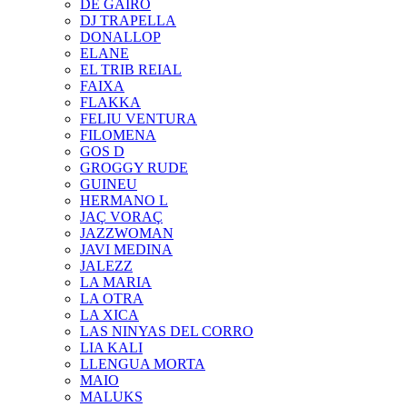
DE GAIRÓ
DJ TRAPELLA
DONALLOP
ELANE
EL TRIB REIAL
FAIXA
FLAKKA
FELIU VENTURA
FILOMENA
GOS D
GROGGY RUDE
GUINEU
HERMANO L
JAÇ VORAÇ
JAZZWOMAN
JAVI MEDINA
JALEZZ
LA MARIA
LA OTRA
LA XICA
LAS NINYAS DEL CORRO
LIA KALI
LLENGUA MORTA
MAIO
MALUKS