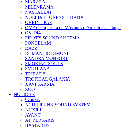
MARALA
MILENRAMA
NASTALLAT
NOELIA LLORENS 'TITANA'
OBRINT PAS
OMAC Orquestra de Músiques d'Arrel de Catalunya
OVIDI4
PIRAT'S SOUND SISTEMA
PONCELAM
RAZZ
ROMÀNTIC DIMONI
SANDRA MONFORT
SMOKING SOULS
SVETLANA
TRIBADE
TROPICAL GALAXIA
XAVI SARRIÀ
ZOO
NOTÍCIES
97onzas
ACHILIFUNK SOUND SYSTEM
AUXILI
AVANT
AT VERSARIS
BASTARDS