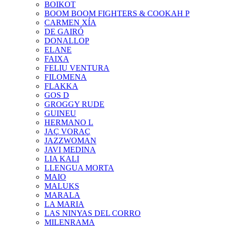
BOIKOT
BOOM BOOM FIGHTERS & COOKAH P
CARMEN XÍA
DE GAIRÓ
DONALLOP
ELANE
FAIXA
FELIU VENTURA
FILOMENA
FLAKKA
GOS D
GROGGY RUDE
GUINEU
HERMANO L
JAÇ VORAÇ
JAZZWOMAN
JAVI MEDINA
LIA KALI
LLENGUA MORTA
MAIO
MALUKS
MARALA
LA MARIA
LAS NINYAS DEL CORRO
MILENRAMA