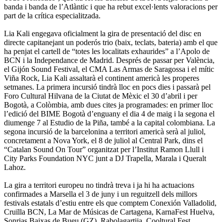
banda i banda de l’Atlàntic i que ha rebut excel·lents valoracions per
part de la crítica especialitzada.
Lia Kali engegava oficialment la gira de presentació del disc en
directe capitanejant un poderós trio (baix, teclats, bateria) amb el que
ha penjat el cartell de “totes les localitats exhaurides” a l’Apolo de
BCN i la Independance de Madrid. Després de passar per València,
el Gijón Sound Festival, el CMA Las Armas de Saragossa i el mític
Viña Rock, Lia Kali assaltarà el continent americà les properes
setmanes. La primera incursió tindrà lloc en pocs dies i passarà pel
Foro Cultural Hilvana de la Ciutat de Mèxic el 30 d’abril i per
Bogotà, a Colòmbia, amb dues cites ja programades: en primer lloc
l’edició del BIME Bogotà d’enguany el dia 4 de maig i la segona el
diumenge 7 al Estudio de la Piña, també a la capital colombiana. La
segona incursió de la barcelonina a territori americà serà al juliol,
concretament a Nova York, el 8 de juliol al Central Park, dins el
“Catalan Sound On Tour” organitzat per l’Institut Ramon Llull i
City Parks Foundation NYC junt a DJ Trapella, Marala i Queralt
Lahoz.
La gira a territori europeu no tindrà treva i ja hi ha actuacions
confirmades a Marsella el 3 de juny i un reguitzell dels millors
festivals estatals d’estiu entre els que comptem Conexión Valladolid,
Cruïlla BCN, La Mar de Músicas de Cartagena, KarnaFest Huelva,
Sonrias Baixas de Bueu (GZ), Rabolagartija, Cooltural Fest