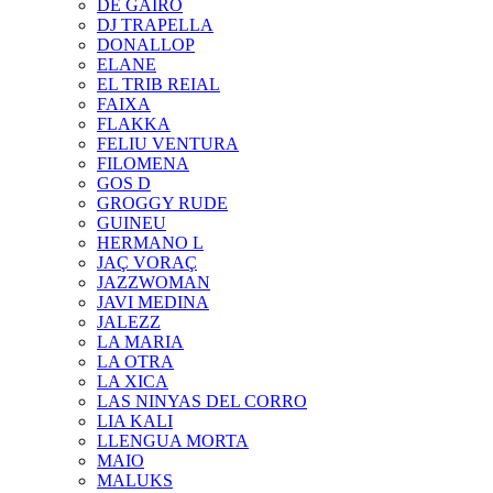
DE GAIRÓ
DJ TRAPELLA
DONALLOP
ELANE
EL TRIB REIAL
FAIXA
FLAKKA
FELIU VENTURA
FILOMENA
GOS D
GROGGY RUDE
GUINEU
HERMANO L
JAÇ VORAÇ
JAZZWOMAN
JAVI MEDINA
JALEZZ
LA MARIA
LA OTRA
LA XICA
LAS NINYAS DEL CORRO
LIA KALI
LLENGUA MORTA
MAIO
MALUKS