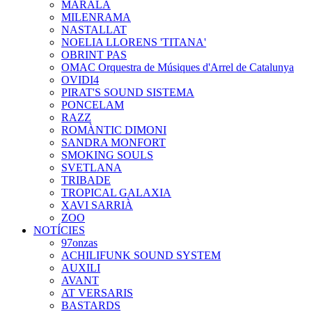
MARALA
MILENRAMA
NASTALLAT
NOELIA LLORENS 'TITANA'
OBRINT PAS
OMAC Orquestra de Músiques d'Arrel de Catalunya
OVIDI4
PIRAT'S SOUND SISTEMA
PONCELAM
RAZZ
ROMÀNTIC DIMONI
SANDRA MONFORT
SMOKING SOULS
SVETLANA
TRIBADE
TROPICAL GALAXIA
XAVI SARRIÀ
ZOO
NOTÍCIES
97onzas
ACHILIFUNK SOUND SYSTEM
AUXILI
AVANT
AT VERSARIS
BASTARDS