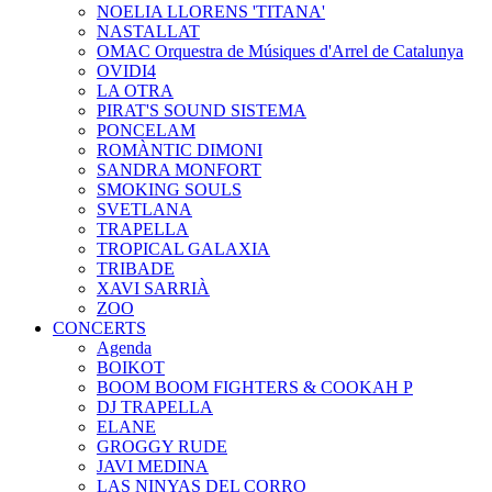
NOELIA LLORENS 'TITANA'
NASTALLAT
OMAC Orquestra de Músiques d'Arrel de Catalunya
OVIDI4
LA OTRA
PIRAT'S SOUND SISTEMA
PONCELAM
ROMÀNTIC DIMONI
SANDRA MONFORT
SMOKING SOULS
SVETLANA
TRAPELLA
TROPICAL GALAXIA
TRIBADE
XAVI SARRIÀ
ZOO
CONCERTS
Agenda
BOIKOT
BOOM BOOM FIGHTERS & COOKAH P
DJ TRAPELLA
ELANE
GROGGY RUDE
JAVI MEDINA
LAS NINYAS DEL CORRO