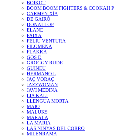
BOIKOT
BOOM BOOM FIGHTERS & COOKAH P
CARMEN XÍA
DE GAIRÓ
DONALLOP
ELANE
FAIXA
FELIU VENTURA
FILOMENA
FLAKKA
GOS D
GROGGY RUDE
GUINEU
HERMANO L
JAÇ VORAÇ
JAZZWOMAN
JAVI MEDINA
LIA KALI
LLENGUA MORTA
MAIO
MALUKS
MARALA
LA MARIA
LAS NINYAS DEL CORRO
MILENRAMA