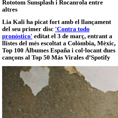
Rototom Sunsplash i Rocanrola entre
altres
Lia Kali ha picat fort amb el llançament
del seu primer disc
'Contra todo
pronóstico'
editat el 3 de març, entrant a
llistes del més escoltat a Colòmbia, Mèxic,
Top 100 Álbumes España i col·locant dues
cançons al Top 50 Más Virales d’Spotify