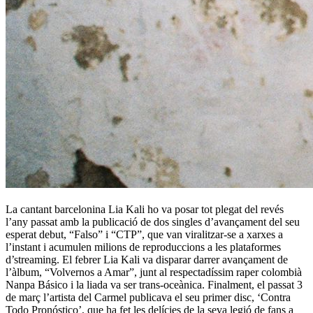
La cantant barcelonina Lia Kali ho va posar tot plegat del revés
l’any passat amb la publicació de dos singles d’avançament del seu
esperat debut, “Falso” i “CTP”, que van viralitzar-se a xarxes a
l’instant i acumulen milions de reproduccions a les plataformes
d’streaming. El febrer Lia Kali va disparar darrer avançament de
l’àlbum, “Volvernos a Amar”, junt al respectadíssim raper colombià
Nanpa Básico i la liada va ser trans-oceànica. Finalment, el passat 3
de març l’artista del Carmel publicava el seu primer disc, ‘Contra
Todo Pronóstico’, que ha fet les delícies de la seva legió de fans a