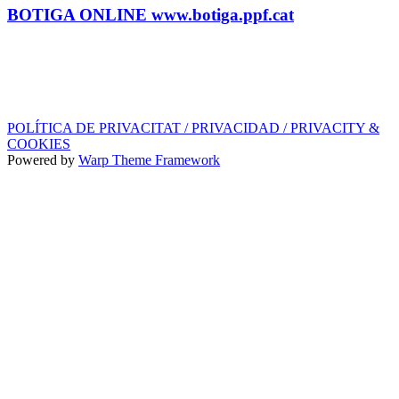
BOTIGA ONLINE www.botiga.ppf.cat
SEGELL DISCOGRÀFIC, LLICÈNCIES,
PROMOS i EDITORIAL
info@ppf.cat
POLÍTICA DE PRIVACITAT / PRIVACIDAD / PRIVACITY &
COOKIES
Powered by
Warp Theme Framework