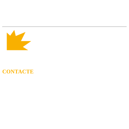
CONTACTE
CONTRACTACIÓ
Litus Tenesa (+34) 615 27 69 02 | litus@ppf.cat
Marc Escribano (+34) 660 314 015 |
marc.em@ppf.cat
contractacio@ppf.cat
BOTIGA
Tel.: (+34) 93 878 74 80 comandes@ppf.cat