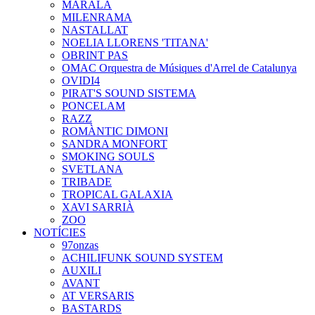
MARALA
MILENRAMA
NASTALLAT
NOELIA LLORENS 'TITANA'
OBRINT PAS
OMAC Orquestra de Músiques d'Arrel de Catalunya
OVIDI4
PIRAT'S SOUND SISTEMA
PONCELAM
RAZZ
ROMÀNTIC DIMONI
SANDRA MONFORT
SMOKING SOULS
SVETLANA
TRIBADE
TROPICAL GALAXIA
XAVI SARRIÀ
ZOO
NOTÍCIES
97onzas
ACHILIFUNK SOUND SYSTEM
AUXILI
AVANT
AT VERSARIS
BASTARDS