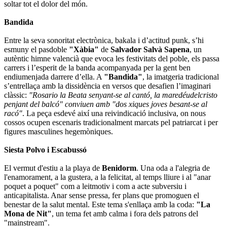
soltar tot el dolor del món.
Bandida
Entre la seva sonoritat electrònica, bakala i d’actitud punk, s’hi
esmuny el pasdoble
"Xàbia"
de
Salvador Salvà Sapena
, un
autèntic himne valencià que evoca les festivitats del poble, els passa
carrers i l’esperit de la banda acompanyada per la gent ben
endiumenjada darrere d’ella. A
"Bandida"
, la imatgeria tradicional
s’entrellaça amb la dissidència en versos que desafien l’imaginari
clàssic:
"Rosario la Beata senyant-se al cantó, la maredéudelcristo
penjant del balcó" conviuen amb "dos xiques joves besant-se al
racó"
. La peça esdevé així una reivindicació inclusiva, on nous
cossos ocupen escenaris tradicionalment marcats pel patriarcat i per
figures masculines hegemòniques.
Siesta Polvo i Escabussó
El vermut d'estiu a la playa de
Benidorm
. Una oda a l'alegria de
l'enamorament, a la gustera, a la felicitat, al temps lliure i al "anar
poquet a poquet" com a leitmotiv i com a acte subversiu i
anticapitalista. Anar sense pressa, fer plans que promoguen el
benestar de la salut mental. Este tema s'enllaça amb la coda:
"La
Mona de Nit"
, un tema fet amb calma i fora dels patrons del
"mainstream".