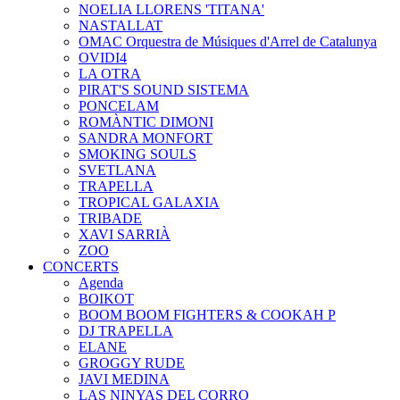
NOELIA LLORENS 'TITANA'
NASTALLAT
OMAC Orquestra de Músiques d'Arrel de Catalunya
OVIDI4
LA OTRA
PIRAT'S SOUND SISTEMA
PONCELAM
ROMÀNTIC DIMONI
SANDRA MONFORT
SMOKING SOULS
SVETLANA
TRAPELLA
TROPICAL GALAXIA
TRIBADE
XAVI SARRIÀ
ZOO
CONCERTS
Agenda
BOIKOT
BOOM BOOM FIGHTERS & COOKAH P
DJ TRAPELLA
ELANE
GROGGY RUDE
JAVI MEDINA
LAS NINYAS DEL CORRO