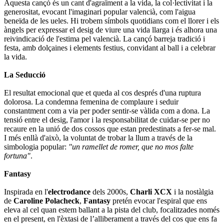
Aquesta cançó és un cant d'agraïment a la vida, la col·lectivitat i la
generositat, evocant l'imaginari popular valencià, com l'aigua
beneïda de les ueles. Hi trobem símbols quotidians com el llorer i els
àngels per expressar el desig de viure una vida llarga i és alhora una
reivindicació de l'estima pel valencià. La cançó barreja tradició i
festa, amb dolçaines i elements festius, convidant al ball i a celebrar
la vida.
La Seducció
El resultat emocional que et queda al cos després d'una ruptura
dolorosa. La condemna femenina de complaure i seduir
constantment com a via per poder sentir-se vàlida com a dona. La
tensió entre el desig, l'amor i la responsabilitat de cuidar-se per no
recaure en la unió de dos cossos que estan predestinats a fer-se mal.
I més enllà d'això, la voluntat de trobar la llum a través de la
simbologia popular:
"un ramellet de romer, que no mos falte
fortuna"
.
Fantasy
Inspirada en l'
electrodance
dels 2000s,
Charli XCX
i la nostàlgia
de
Caroline Polacheck
,
Fantasy
pretén evocar l'espiral que ens
eleva al cel quan estem ballant a la pista del club, focalitzades només
en el present, en l'èxtasi de l’alliberament a través del cos que ens fa