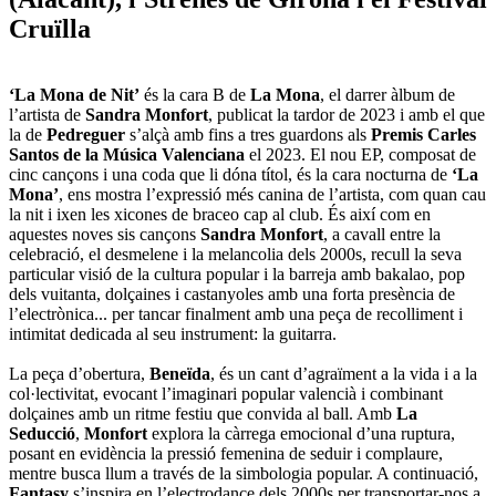
Cruïlla
‘La Mona de Nit’
és la cara B de
La Mona
, el darrer àlbum de
l’artista de
Sandra Monfort
, publicat la tardor de 2023 i amb el que
la de
Pedreguer
s’alçà amb fins a tres guardons als
Premis Carles
Santos de la Música Valenciana
el 2023. El nou EP, composat de
cinc cançons i una coda que li dóna títol, és la cara nocturna de
‘La
Mona’
, ens mostra l’expressió més canina de l’artista, com quan cau
la nit i ixen les xicones de braceo cap al club. És així com en
aquestes noves sis cançons
Sandra Monfort
, a cavall entre la
celebració, el desmelene i la melancolia dels 2000s, recull la seva
particular visió de la cultura popular i la barreja amb bakalao, pop
dels vuitanta, dolçaines i castanyoles amb una forta presència de
l’electrònica... per tancar finalment amb una peça de recolliment i
intimitat dedicada al seu instrument: la guitarra.
La peça d’obertura,
Beneïda
, és un cant d’agraïment a la vida i a la
col·lectivitat, evocant l’imaginari popular valencià i combinant
dolçaines amb un ritme festiu que convida al ball. Amb
La
Seducció
,
Monfort
explora la càrrega emocional d’una ruptura,
posant en evidència la pressió femenina de seduir i complaure,
mentre busca llum a través de la simbologia popular. A continuació,
Fantasy
s’inspira en l’electrodance dels 2000s per transportar-nos a