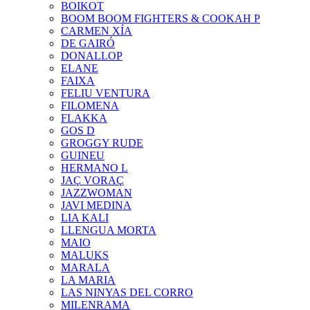
BOIKOT
BOOM BOOM FIGHTERS & COOKAH P
CARMEN XÍA
DE GAIRÓ
DONALLOP
ELANE
FAIXA
FELIU VENTURA
FILOMENA
FLAKKA
GOS D
GROGGY RUDE
GUINEU
HERMANO L
JAÇ VORAÇ
JAZZWOMAN
JAVI MEDINA
LIA KALI
LLENGUA MORTA
MAIO
MALUKS
MARALA
LA MARIA
LAS NINYAS DEL CORRO
MILENRAMA