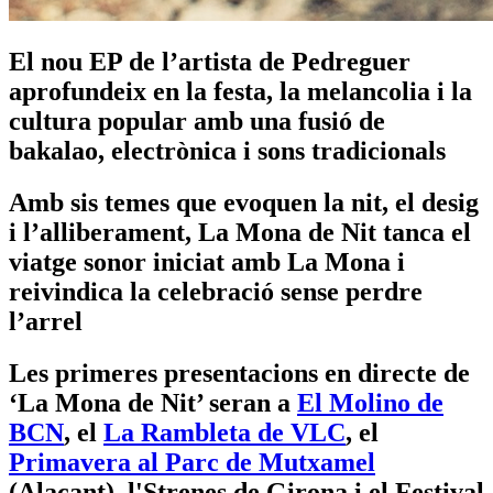
El nou EP de l’artista de Pedreguer
aprofundeix en la festa, la melancolia i la
cultura popular amb una fusió de
bakalao, electrònica i sons tradicionals
Amb sis temes que evoquen la nit, el desig
i l’alliberament, La Mona de Nit tanca el
viatge sonor iniciat amb La Mona i
reivindica la celebració sense perdre
l’arrel
Les primeres presentacions en directe de
‘La Mona de Nit’ seran a
El Molino de
BCN
, el
La Rambleta de VLC
, el
Primavera al Parc de Mutxamel
(Alacant), l'Strenes de Girona i el Festival