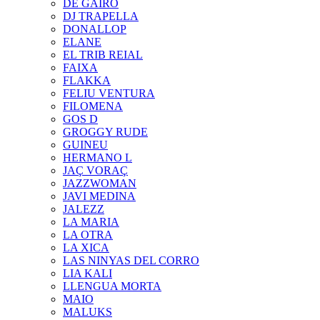
DE GAIRÓ
DJ TRAPELLA
DONALLOP
ELANE
EL TRIB REIAL
FAIXA
FLAKKA
FELIU VENTURA
FILOMENA
GOS D
GROGGY RUDE
GUINEU
HERMANO L
JAÇ VORAÇ
JAZZWOMAN
JAVI MEDINA
JALEZZ
LA MARIA
LA OTRA
LA XICA
LAS NINYAS DEL CORRO
LIA KALI
LLENGUA MORTA
MAIO
MALUKS