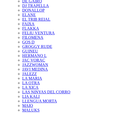
DE GAIRÓ
DJ TRAPELLA
DONALLOP
ELANE
EL TRIB REIAL
FAIXA
FLAKKA
FELIU VENTURA
FILOMENA
GOS D
GROGGY RUDE
GUINEU
HERMANO L
JAÇ VORAÇ
JAZZWOMAN
JAVI MEDINA
JALEZZ
LA MARIA
LA OTRA
LA XICA
LAS NINYAS DEL CORRO
LIA KALI
LLENGUA MORTA
MAIO
MALUKS