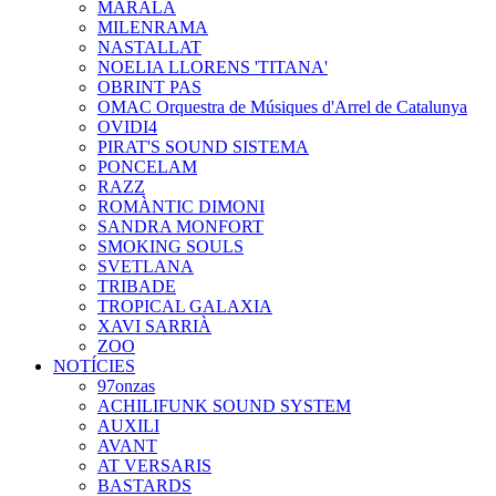
MARALA
MILENRAMA
NASTALLAT
NOELIA LLORENS 'TITANA'
OBRINT PAS
OMAC Orquestra de Músiques d'Arrel de Catalunya
OVIDI4
PIRAT'S SOUND SISTEMA
PONCELAM
RAZZ
ROMÀNTIC DIMONI
SANDRA MONFORT
SMOKING SOULS
SVETLANA
TRIBADE
TROPICAL GALAXIA
XAVI SARRIÀ
ZOO
NOTÍCIES
97onzas
ACHILIFUNK SOUND SYSTEM
AUXILI
AVANT
AT VERSARIS
BASTARDS