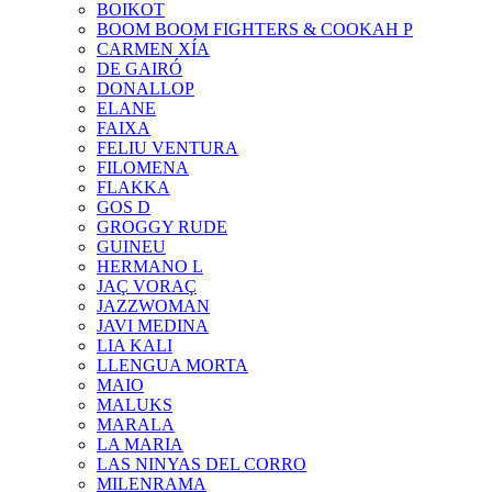
BOIKOT
BOOM BOOM FIGHTERS & COOKAH P
CARMEN XÍA
DE GAIRÓ
DONALLOP
ELANE
FAIXA
FELIU VENTURA
FILOMENA
FLAKKA
GOS D
GROGGY RUDE
GUINEU
HERMANO L
JAÇ VORAÇ
JAZZWOMAN
JAVI MEDINA
LIA KALI
LLENGUA MORTA
MAIO
MALUKS
MARALA
LA MARIA
LAS NINYAS DEL CORRO
MILENRAMA