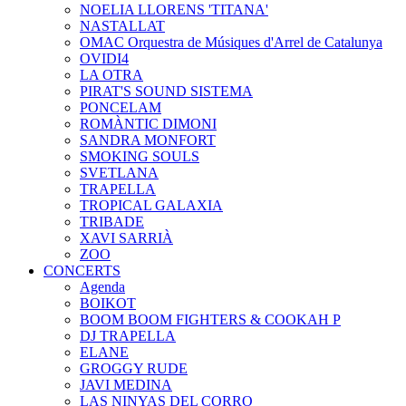
NOELIA LLORENS 'TITANA'
NASTALLAT
OMAC Orquestra de Músiques d'Arrel de Catalunya
OVIDI4
LA OTRA
PIRAT'S SOUND SISTEMA
PONCELAM
ROMÀNTIC DIMONI
SANDRA MONFORT
SMOKING SOULS
SVETLANA
TRAPELLA
TROPICAL GALAXIA
TRIBADE
XAVI SARRIÀ
ZOO
CONCERTS
Agenda
BOIKOT
BOOM BOOM FIGHTERS & COOKAH P
DJ TRAPELLA
ELANE
GROGGY RUDE
JAVI MEDINA
LAS NINYAS DEL CORRO