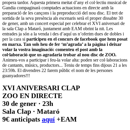
propera tardor. Aquesta primera meitat d’any el col·lectiu musical de
Gandia compaginarà comptades actuacions en directe amb la
preparació de les cançons i la preproducció del nou disc. El tret de
sortida de la seva presència als escenaris serà el proper dissabte 30
de gener, amb un concert especial per celebrar el XVI aniversari de
la sala Clap a Mataró, juntament amb EAM obrint la nit. Les
entrades ja són a la venda i des d’aquí us n’oferim dues de dobles i
per la cara si
participeu en el concurs de facebook que hem posat
en marxa. Tan sols heu de fer ‘m’agrada’ a la pàgina i deixar
volar la vostra imaginació: comenteu el post amb la
col·laboració que us agradaria trobar al nou disc de ZOO.
Animeu-vos a participar i feu-la volar alta: poden ser col·laboracions
de cantants, músics, productors... Teniu de temps fins dijous 21 a les
23:59h. El divendres 22 farem públic el nom de les persones
guanyadores!!!
XVI ANIVERSARI CLAP
ZOO EN DIRECTE
30 de gener · 23h
Sala Clap · Mataró
9€ anticipats
aquí
+EAM