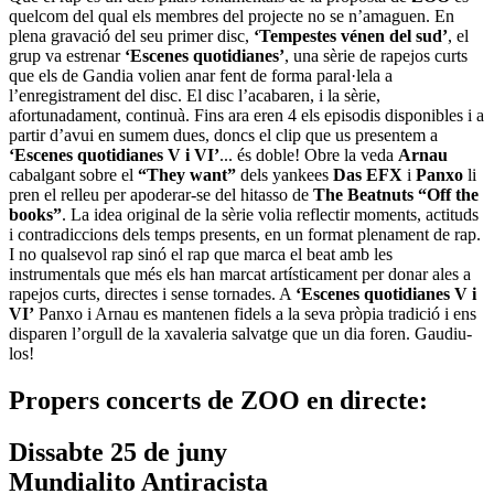
quelcom del qual els membres del projecte no se n’amaguen. En
plena gravació del seu primer disc,
‘Tempestes vénen del sud’
, el
grup va estrenar
‘Escenes quotidianes’
, una sèrie de rapejos curts
que els de Gandia volien anar fent de forma paral·lela a
l’enregistrament del disc. El disc l’acabaren, i la sèrie,
afortunadament, continuà. Fins ara eren 4 els episodis disponibles i a
partir d’avui en sumem dues, doncs el clip que us presentem a
‘Escenes quotidianes V i VI’
... és doble! Obre la veda
Arnau
cabalgant sobre el
“They want”
dels yankees
Das EFX
i
Panxo
li
pren el relleu per apoderar-se del hitasso de
The Beatnuts “Off the
books”
. La idea original de la sèrie volia reflectir moments, actituds
i contradiccions dels temps presents, en un format plenament de rap.
I no qualsevol rap sinó el rap que marca el beat amb les
instrumentals que més els han marcat artísticament per donar ales a
rapejos curts, directes i sense tornades. A
‘Escenes quotidianes V i
VI’
Panxo i Arnau es mantenen fidels a la seva pròpia tradició i ens
disparen l’orgull de la xavaleria salvatge que un dia foren. Gaudiu-
los!
Propers concerts de ZOO en directe:
Dissabte 25 de juny
Mundialito Antiracista