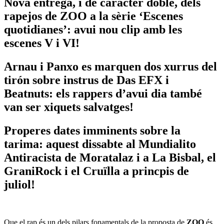
Nova entrega, i de caràcter doble, dels
rapejos de ZOO a la sèrie ‘Escenes
quotidianes’: avui nou clip amb les
escenes V i VI!
Arnau i Panxo es marquen dos xurrus del
tirón sobre instrus de Das EFX i
Beatnuts: els rappers d’avui dia també
van ser xiquets salvatges!
Properes dates imminents sobre la
tarima: aquest dissabte al Mundialito
Antiracista de Moratalaz i a La Bisbal, el
GraniRock i el Cruïlla a princpis de
juliol!
Que el rap és un dels pilars fonamentals de la proposta de
ZOO
és