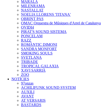
MARALA
MILENRAMA
NASTALLAT
NOELIA LLORENS 'TITANA'
OBRINT PAS
OMAC Orquestra de Músiques d'Arrel de Catalunya
OVIDI4
PIRAT'S SOUND SISTEMA
PONCELAM
RAZZ
ROMÀNTIC DIMONI
SANDRA MONFORT
SMOKING SOULS
SVETLANA
TRIBADE
TROPICAL GALAXIA
XAVI SARRIÀ
ZOO
NOTÍCIES
97onzas
ACHILIFUNK SOUND SYSTEM
AUXILI
AVANT
AT VERSARIS
BASTARDS