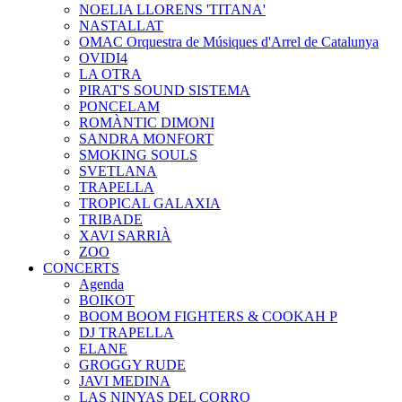
NOELIA LLORENS 'TITANA'
NASTALLAT
OMAC Orquestra de Músiques d'Arrel de Catalunya
OVIDI4
LA OTRA
PIRAT'S SOUND SISTEMA
PONCELAM
ROMÀNTIC DIMONI
SANDRA MONFORT
SMOKING SOULS
SVETLANA
TRAPELLA
TROPICAL GALAXIA
TRIBADE
XAVI SARRIÀ
ZOO
CONCERTS
Agenda
BOIKOT
BOOM BOOM FIGHTERS & COOKAH P
DJ TRAPELLA
ELANE
GROGGY RUDE
JAVI MEDINA
LAS NINYAS DEL CORRO