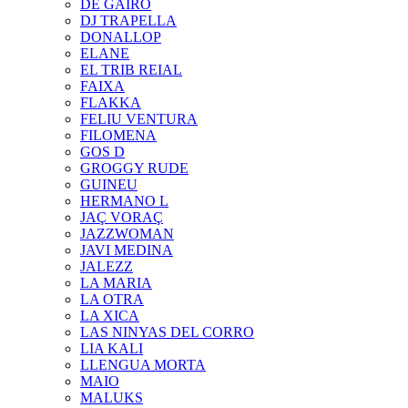
DE GAIRÓ
DJ TRAPELLA
DONALLOP
ELANE
EL TRIB REIAL
FAIXA
FLAKKA
FELIU VENTURA
FILOMENA
GOS D
GROGGY RUDE
GUINEU
HERMANO L
JAÇ VORAÇ
JAZZWOMAN
JAVI MEDINA
JALEZZ
LA MARIA
LA OTRA
LA XICA
LAS NINYAS DEL CORRO
LIA KALI
LLENGUA MORTA
MAIO
MALUKS