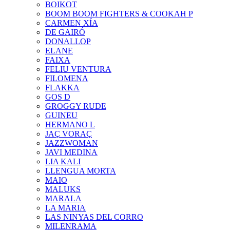
BOIKOT
BOOM BOOM FIGHTERS & COOKAH P
CARMEN XÍA
DE GAIRÓ
DONALLOP
ELANE
FAIXA
FELIU VENTURA
FILOMENA
FLAKKA
GOS D
GROGGY RUDE
GUINEU
HERMANO L
JAÇ VORAÇ
JAZZWOMAN
JAVI MEDINA
LIA KALI
LLENGUA MORTA
MAIO
MALUKS
MARALA
LA MARIA
LAS NINYAS DEL CORRO
MILENRAMA