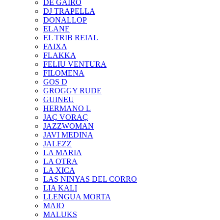
DE GAIRÓ
DJ TRAPELLA
DONALLOP
ELANE
EL TRIB REIAL
FAIXA
FLAKKA
FELIU VENTURA
FILOMENA
GOS D
GROGGY RUDE
GUINEU
HERMANO L
JAÇ VORAÇ
JAZZWOMAN
JAVI MEDINA
JALEZZ
LA MARIA
LA OTRA
LA XICA
LAS NINYAS DEL CORRO
LIA KALI
LLENGUA MORTA
MAIO
MALUKS