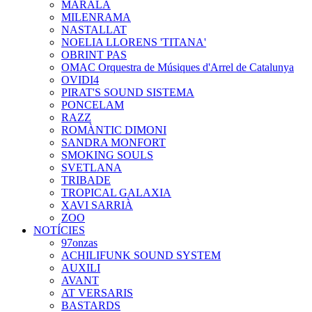
MARALA
MILENRAMA
NASTALLAT
NOELIA LLORENS 'TITANA'
OBRINT PAS
OMAC Orquestra de Músiques d'Arrel de Catalunya
OVIDI4
PIRAT'S SOUND SISTEMA
PONCELAM
RAZZ
ROMÀNTIC DIMONI
SANDRA MONFORT
SMOKING SOULS
SVETLANA
TRIBADE
TROPICAL GALAXIA
XAVI SARRIÀ
ZOO
NOTÍCIES
97onzas
ACHILIFUNK SOUND SYSTEM
AUXILI
AVANT
AT VERSARIS
BASTARDS