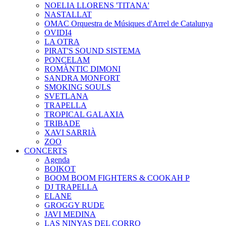
NOELIA LLORENS 'TITANA'
NASTALLAT
OMAC Orquestra de Músiques d'Arrel de Catalunya
OVIDI4
LA OTRA
PIRAT'S SOUND SISTEMA
PONCELAM
ROMÀNTIC DIMONI
SANDRA MONFORT
SMOKING SOULS
SVETLANA
TRAPELLA
TROPICAL GALAXIA
TRIBADE
XAVI SARRIÀ
ZOO
CONCERTS
Agenda
BOIKOT
BOOM BOOM FIGHTERS & COOKAH P
DJ TRAPELLA
ELANE
GROGGY RUDE
JAVI MEDINA
LAS NINYAS DEL CORRO