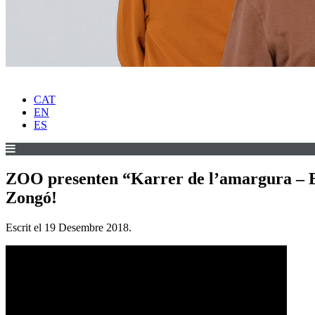
CAT
EN
ES
ZOO presenten “Karrer de l’amargura – B
Zongó!
Escrit el
19 Desembre 2018
.