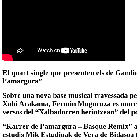
El quart single que presenten els de Gandi
l’amargura”
Sobre una nova base musical travessada per 
Xabi Arakama, Fermin Muguruza es marca una
versos del “Xalbadorren heriotzean” del p
“Karrer de l’amargura – Basque Remix” arr
estudis Mik Estudioak de Vera de Bidasoa 