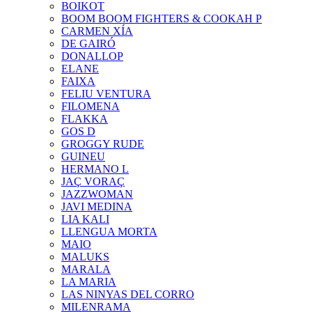
BOIKOT
BOOM BOOM FIGHTERS & COOKAH P
CARMEN XÍA
DE GAIRÓ
DONALLOP
ELANE
FAIXA
FELIU VENTURA
FILOMENA
FLAKKA
GOS D
GROGGY RUDE
GUINEU
HERMANO L
JAÇ VORAÇ
JAZZWOMAN
JAVI MEDINA
LIA KALI
LLENGUA MORTA
MAIO
MALUKS
MARALA
LA MARIA
LAS NINYAS DEL CORRO
MILENRAMA