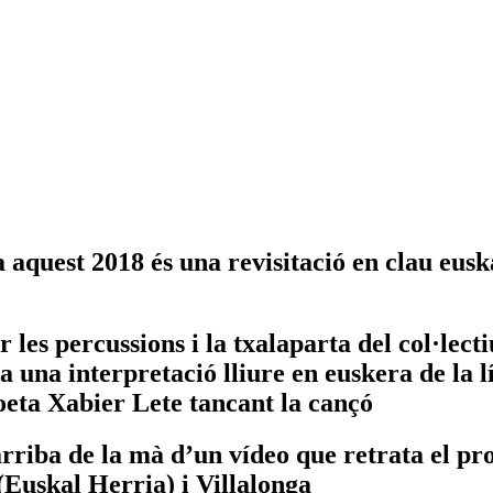
a aquest 2018 és una revisitació en clau eus
les percussions i la txalaparta del col·lecti
 interpretació lliure en euskera de la líri
oeta Xabier Lete tancant la cançó
iba de la mà d’un vídeo que retrata el proc
(Euskal Herria) i Villalonga