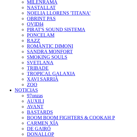
MILENRAMA
NASTALLAT
NOELIA LLORENS 'TITANA'
OBRINT PAS
OVIDI4
PIRAT'S SOUND SISTEMA
PONCELAM
RAZZ
ROMÀNTIC DIMONI
SANDRA MONFORT
SMOKING SOULS
SVETLANA
TRIBADE
TROPICAL GALAXIA
XAVI SARRIÀ
ZOO
NOTICIAS
97onzas
AUXILI
AVANT
BASTARDS
BOOM BOOM FIGHTERS & COOKAH P
CARMEN XÍA
DE GAIRÓ
DONALLOP