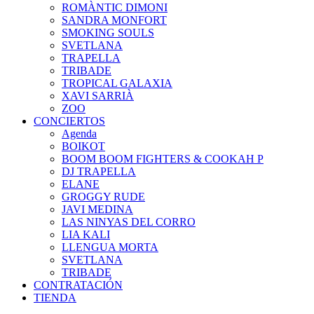
ROMÀNTIC DIMONI
SANDRA MONFORT
SMOKING SOULS
SVETLANA
TRAPELLA
TRIBADE
TROPICAL GALAXIA
XAVI SARRIÀ
ZOO
CONCIERTOS
Agenda
BOIKOT
BOOM BOOM FIGHTERS & COOKAH P
DJ TRAPELLA
ELANE
GROGGY RUDE
JAVI MEDINA
LAS NINYAS DEL CORRO
LIA KALI
LLENGUA MORTA
SVETLANA
TRIBADE
CONTRATACIÓN
TIENDA