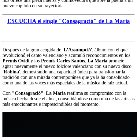
nos ofrece una pieza intensa y conmovedora que abre la puerta a un
nuevo capítulo en su trayectoria.
ESCUCHA el single "Consagració" de La Maria
Después de la gran acogida de
'L’Assumpció'
, álbum con el que
revolucionó el canto valenciano y acumuló reconocimientos en los
Premis Ovidi
y los
Premis Carles Santos
,
La Maria
promete
agitar nuevamente el nuevo folclore valenciano con su nuevo disco
'Robina'
, demostrando una capacidad única para transformar la
tradición con una mirada contemporánea que ya la ha consolidado
como una de las voces más especiales de la música de raíz actual.
Con
"Consagració"
,
La Maria
reafirma su compromiso con la
música hecha desde el alma, consolidándose como una de las artistas
más emocionantes e imprescindibles del momento.