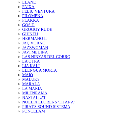
ELANE
FAIXA
FELIU VENTURA
FILOMENA
FLAKKA
GOS D
GROGGY RUDE
GUINEU
HERMANO L
JAÇ VORAÇ
JAZZWOMAN
JAVI MEDINA
LAS NINYAS DEL CORRO
LA OTRA
LIA KALI
LLENGUA MORTA
MAIO
MALUKS
MARALA
LA MARIA
MILENRAMA
NASTALLAT
NOELIA LLORENS 'TITANA'
PIRAT'S SOUND SISTEMA
PONCELAM