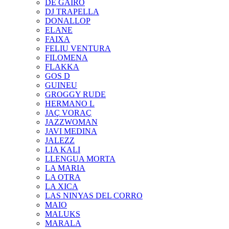
DE GAIRÓ
DJ TRAPELLA
DONALLOP
ELANE
FAIXA
FELIU VENTURA
FILOMENA
FLAKKA
GOS D
GUINEU
GROGGY RUDE
HERMANO L
JAÇ VORAÇ
JAZZWOMAN
JAVI MEDINA
JALEZZ
LIA KALI
LLENGUA MORTA
LA MARIA
LA OTRA
LA XICA
LAS NINYAS DEL CORRO
MAIO
MALUKS
MARALA