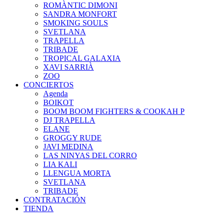
ROMÀNTIC DIMONI
SANDRA MONFORT
SMOKING SOULS
SVETLANA
TRAPELLA
TRIBADE
TROPICAL GALAXIA
XAVI SARRIÀ
ZOO
CONCIERTOS
Agenda
BOIKOT
BOOM BOOM FIGHTERS & COOKAH P
DJ TRAPELLA
ELANE
GROGGY RUDE
JAVI MEDINA
LAS NINYAS DEL CORRO
LIA KALI
LLENGUA MORTA
SVETLANA
TRIBADE
CONTRATACIÓN
TIENDA