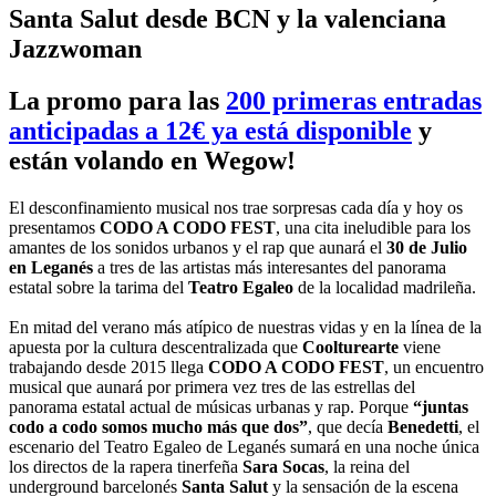
Santa Salut desde BCN y la valenciana
Jazzwoman
La promo para las
200 primeras entradas
anticipadas a 12€ ya está disponible
y
están volando en Wegow!
El desconfinamiento musical nos trae sorpresas cada día y hoy os
presentamos
CODO A CODO FEST
, una cita ineludible para los
amantes de los sonidos urbanos y el rap que aunará el
30 de Julio
en Leganés
a tres de las artistas más interesantes del panorama
estatal sobre la tarima del
Teatro Egaleo
de la localidad madrileña.
En mitad del verano más atípico de nuestras vidas y en la línea de la
apuesta por la cultura descentralizada que
Coolturearte
viene
trabajando desde 2015 llega
CODO A CODO FEST
, un encuentro
musical que aunará por primera vez tres de las estrellas del
panorama estatal actual de músicas urbanas y rap. Porque
“juntas
codo a codo somos mucho más que dos”
, que decía
Benedetti
, el
escenario del Teatro Egaleo de Leganés sumará en una noche única
los directos de la rapera tinerfeña
Sara Socas
, la reina del
underground barcelonés
Santa Salut
y la sensación de la escena