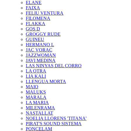
ELANE
FAIXA
FELIU VENTURA
FILOMENA
FLAKKA
GOS D
GROGGY RUDE
GUINEU
HERMANO L
JAÇ VORAÇ
JAZZWOMAN
JAVI MEDINA
LAS NINYAS DEL CORRO
LA OTRA
LIA KALI
LLENGUA MORTA
MAIO
MALUKS
MARALA
LA MARIA
MILENRAMA
NASTALLAT
NOELIA LLORENS 'TITANA'
PIRAT'S SOUND SISTEMA
PONCELAM