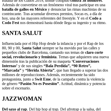
Batalla de los Gallos 2019, donde compitió
contra 38 hombres
.
Además de convertirse en un fenómeno viral tras participar en una
batalla de gallos en México
y denunciar las rimas machistas de su
contrincante. Tras acumular diversos premios, Socas es, a día de
hoy, una de las mayores referentes del freestyle. Y en el
Codo a
Codo Fest
nos demostrará hasta dónde llega su ingenio y su ritmo.
SANTA SALUT
Influenciada por el Hip Hop desde la infancia y por el Rap de los
80, 90 y 00,
Santa Salut
siempre se ha movido por las calles y
pequeños clubs de Barcelona, cantando sus temas de
claro corte
social, revolucionario y feminista
. Temas que adquieren una nueva
dimensión tras la publicación de su maqueta
‘Conversaciones
Internas’
y de sus singles
“Bala Perdida”, “90 Retro”,
“Marcada”
y
“Herida Abierta”
, que han llegado a superar las dos
millones de reproducciones. Además, recientemente ha sido
protagonista, junto a
Swit Eme
, de la campaña contra la violencia
de género
“Pasión No es Posesión”
. Actitud, dinámica y potencia
sobre el escenario.
JAZZWOMAN
Del saxo al rap
. Del hip hop al trap. Del afrotrap a la salsa, del