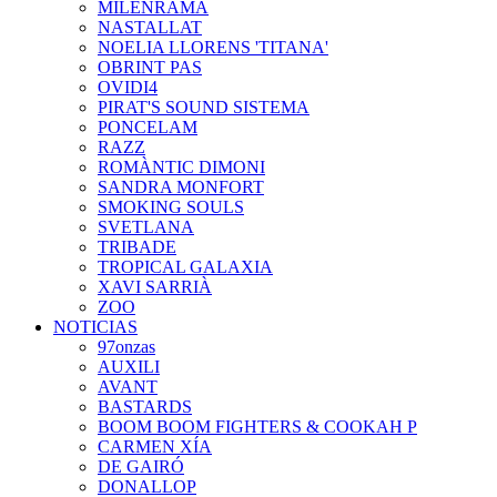
MILENRAMA
NASTALLAT
NOELIA LLORENS 'TITANA'
OBRINT PAS
OVIDI4
PIRAT'S SOUND SISTEMA
PONCELAM
RAZZ
ROMÀNTIC DIMONI
SANDRA MONFORT
SMOKING SOULS
SVETLANA
TRIBADE
TROPICAL GALAXIA
XAVI SARRIÀ
ZOO
NOTICIAS
97onzas
AUXILI
AVANT
BASTARDS
BOOM BOOM FIGHTERS & COOKAH P
CARMEN XÍA
DE GAIRÓ
DONALLOP