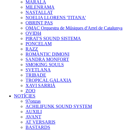
MARALA
MILENRAMA
NASTALLAT
NOELIA LLORENS 'TITANA'
OBRINT PAS
OMAC Orquestra de Músiques d'Arrel de Catalunya
OVIDI4
PIRAT'S SOUND SISTEMA
PONCELAM
RAZZ
ROMÀNTIC DIMONI
SANDRA MONFORT
SMOKING SOULS
SVETLANA
TRIBADE
TROPICAL GALAXIA
XAVI SARRIÀ
ZOO
NOTÍCIES
97onzas
ACHILIFUNK SOUND SYSTEM
AUXILI
AVANT
AT VERSARIS
BASTARDS