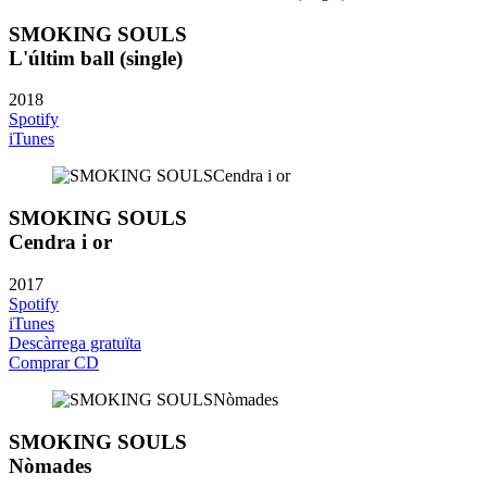
SMOKING SOULS
L'últim ball (single)
2018
Spotify
iTunes
SMOKING SOULS
Cendra i or
2017
Spotify
iTunes
Descàrrega gratuïta
Comprar CD
SMOKING SOULS
Nòmades