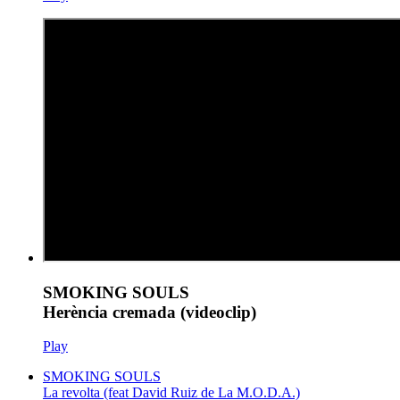
SMOKING SOULS
Herència cremada (videoclip)
Play
SMOKING SOULS
La revolta (feat David Ruiz de La M.O.D.A.)