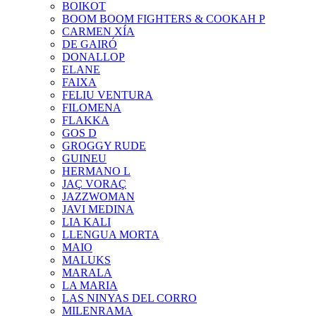
BOIKOT
BOOM BOOM FIGHTERS & COOKAH P
CARMEN XÍA
DE GAIRÓ
DONALLOP
ELANE
FAIXA
FELIU VENTURA
FILOMENA
FLAKKA
GOS D
GROGGY RUDE
GUINEU
HERMANO L
JAÇ VORAÇ
JAZZWOMAN
JAVI MEDINA
LIA KALI
LLENGUA MORTA
MAIO
MALUKS
MARALA
LA MARIA
LAS NINYAS DEL CORRO
MILENRAMA