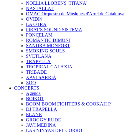
NOELIA LLORENS 'TITANA'
NASTALLAT
OMAC Orquestra de Músiques d'Arrel de Catalunya
OVIDI4
LA OTRA
PIRAT'S SOUND SISTEMA
PONCELAM
ROMÀNTIC DIMONI
SANDRA MONFORT
SMOKING SOULS
SVETLANA
TRAPELLA
TROPICAL GALAXIA
TRIBADE
XAVI SARRIÀ
ZOO
CONCERTS
Agenda
BOIKOT
BOOM BOOM FIGHTERS & COOKAH P
DJ TRAPELLA
ELANE
GROGGY RUDE
JAVI MEDINA
LAS NINYAS DEL CORRO