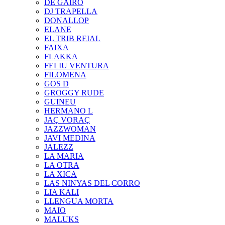
DE GAIRÓ
DJ TRAPELLA
DONALLOP
ELANE
EL TRIB REIAL
FAIXA
FLAKKA
FELIU VENTURA
FILOMENA
GOS D
GROGGY RUDE
GUINEU
HERMANO L
JAÇ VORAÇ
JAZZWOMAN
JAVI MEDINA
JALEZZ
LA MARIA
LA OTRA
LA XICA
LAS NINYAS DEL CORRO
LIA KALI
LLENGUA MORTA
MAIO
MALUKS