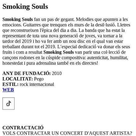
Smoking Souls
Smoking Souls
fan un pas de gegant. Melodies que apunten a les
emocions. Guitarres que trenquen els murs de la desil·lusió. Lletres
que reconstrueixen l'èpica del dia a dia. La banda que ha estat la
representant de tota una nova generació de joves, va tornar a la
tardor del 2019 i ho va fer amb un nou disc en el qual van estar
treballant durant tot el 2019. L’especial dedicació va donar els seus
fruits i com a resultat
Smoking Souls
van parir una col·lecció de
cançons rodones en la cúspide compositiva: autenticitat, humilitat,
honestedat i pura adrenalina també en els directes!
ANY DE FUNDACIÓ:
2010
LOCALITAT:
Pego
ESTIL:
rock internacional
WEB
CONTRACTACIÓ
VOLS CONTRACTAR UN CONCERT D'AQUEST ARTISTA?