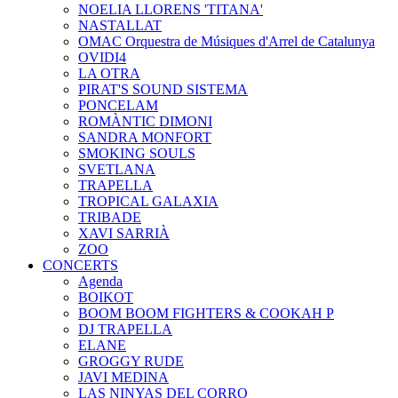
NOELIA LLORENS 'TITANA'
NASTALLAT
OMAC Orquestra de Músiques d'Arrel de Catalunya
OVIDI4
LA OTRA
PIRAT'S SOUND SISTEMA
PONCELAM
ROMÀNTIC DIMONI
SANDRA MONFORT
SMOKING SOULS
SVETLANA
TRAPELLA
TROPICAL GALAXIA
TRIBADE
XAVI SARRIÀ
ZOO
CONCERTS
Agenda
BOIKOT
BOOM BOOM FIGHTERS & COOKAH P
DJ TRAPELLA
ELANE
GROGGY RUDE
JAVI MEDINA
LAS NINYAS DEL CORRO