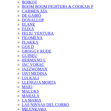
BOIKOT
BOOM BOOM FIGHTERS & COOKAH P
CARMEN XÍA
DE GAIRÓ
DONALLOP
ELANE
FAIXA
FELIU VENTURA
FILOMENA
FLAKKA
GOS D
GROGGY RUDE
GUINEU
HERMANO L
JAÇ VORAÇ
JAZZWOMAN
JAVI MEDINA
LIA KALI
LLENGUA MORTA
MAIO
MALUKS
MARALA
LA MARIA
LAS NINYAS DEL CORRO
MILENRAMA