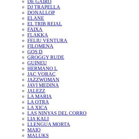
DE GAIRÓ
DJ TRAPELLA
DONALLOP
ELANE
EL TRIB REIAL
FAIXA
FLAKKA
FELIU VENTURA
FILOMENA
GOS D
GROGGY RUDE
GUINEU
HERMANO L
JAÇ VORAÇ
JAZZWOMAN
JAVI MEDINA
JALEZZ
LA MARIA
LA OTRA
LA XICA
LAS NINYAS DEL CORRO
LIA KALI
LLENGUA MORTA
MAIO
MALUKS