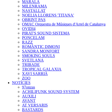
MARALA
MILENRAMA
NASTALLAT
NOELIA LLORENS 'TITANA'
OBRINT PAS
OMAC Orquestra de Músiques d'Arrel de Catalunya
OVIDI4
PIRAT'S SOUND SISTEMA
PONCELAM
RAZZ
ROMÀNTIC DIMONI
SANDRA MONFORT
SMOKING SOULS
SVETLANA
TRIBADE
TROPICAL GALAXIA
XAVI SARRIÀ
ZOO
NOTÍCIES
97onzas
ACHILIFUNK SOUND SYSTEM
AUXILI
AVANT
AT VERSARIS
BASTARDS