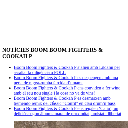
NOTÍCIES BOOM BOOM FIGHTERS &
COOKAH P
Boom Boom Fighters & Cookah P s’alien amb Lildami per
assaltar la diligència a FOLL
Boom Boom Fighters & Cookah P es despengen amb una
perla de ragga-rumba farcida d’umami
Boom Boom Fighters & Cookah P ens conviden a fer wine
amb el seu nou single i la cosa no va de vins!
Boom Boom Fighters & Cookah P es desmarxen amb
tremendo remix del clàssic “Confit” en clau drum’n’bass
Boom Boom Fighters & Cookah P ens regalen ‘Caliu’, un
deliciós segon àlbum amarat de proximitat, amistat i llibertat