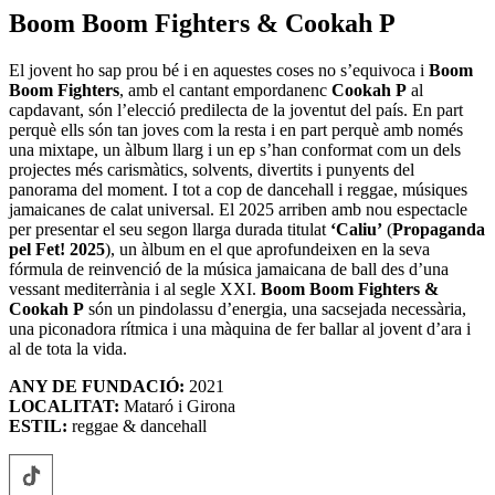
Boom Boom Fighters & Cookah P
El jovent ho sap prou bé i en aquestes coses no s’equivoca i
Boom
Boom Fighters
, amb el cantant empordanenc
Cookah P
al
capdavant, són l’elecció predilecta de la joventut del país. En part
perquè ells són tan joves com la resta i en part perquè amb només
una mixtape, un àlbum llarg i un ep s’han conformat com un dels
projectes més carismàtics, solvents, divertits i punyents del
panorama del moment. I tot a cop de dancehall i reggae, músiques
jamaicanes de calat universal. El 2025 arriben amb nou espectacle
per presentar el seu segon llarga durada titulat
‘Caliu’
(
Propaganda
pel Fet! 2025
), un àlbum en el que aprofundeixen en la seva
fórmula de reinvenció de la música jamaicana de ball des d’una
vessant mediterrània i al segle XXI.
Boom Boom Fighters &
Cookah P
són un pindolassu d’energia, una sacsejada necessària,
una piconadora rítmica i una màquina de fer ballar al jovent d’ara i
al de tota la vida.
ANY DE FUNDACIÓ:
2021
LOCALITAT:
Mataró i Girona
ESTIL:
reggae & dancehall