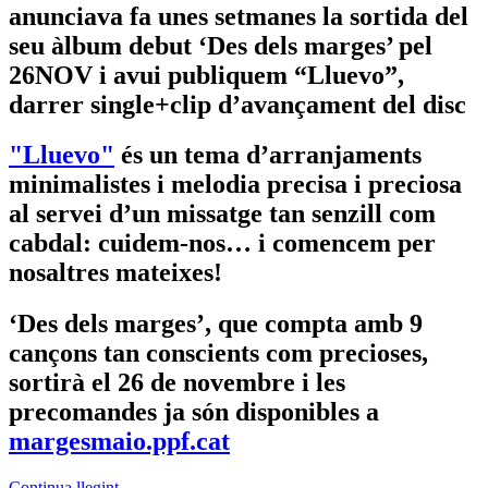
anunciava fa unes setmanes la sortida del
seu àlbum debut ‘Des dels marges’ pel
26NOV i avui publiquem “Lluevo”,
darrer single+clip d’avançament del disc
"Lluevo"
és un tema d’arranjaments
minimalistes i melodia precisa i preciosa
al servei d’un missatge tan senzill com
cabdal: cuidem-nos… i comencem per
nosaltres mateixes!
‘Des dels marges’, que compta amb 9
cançons tan conscients com precioses,
sortirà el 26 de novembre i les
precomandes ja són disponibles a
margesmaio.ppf.cat
Continua llegint