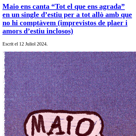
Maio ens canta “Tot el que ens agrada”
en un single d’estiu per a tot allò amb que
no hi comptàvem (imprevistos de plaer i
amors d’estiu inclosos)
Escrit el
12 Juliol 2024
.