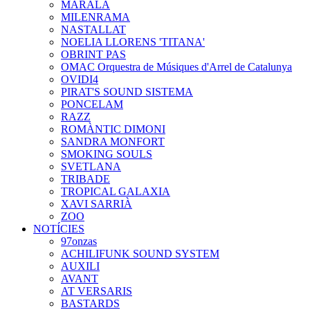
MARALA
MILENRAMA
NASTALLAT
NOELIA LLORENS 'TITANA'
OBRINT PAS
OMAC Orquestra de Músiques d'Arrel de Catalunya
OVIDI4
PIRAT'S SOUND SISTEMA
PONCELAM
RAZZ
ROMÀNTIC DIMONI
SANDRA MONFORT
SMOKING SOULS
SVETLANA
TRIBADE
TROPICAL GALAXIA
XAVI SARRIÀ
ZOO
NOTÍCIES
97onzas
ACHILIFUNK SOUND SYSTEM
AUXILI
AVANT
AT VERSARIS
BASTARDS