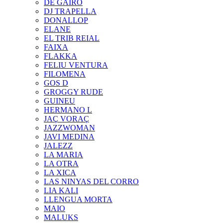
DE GAIRÓ
DJ TRAPELLA
DONALLOP
ELANE
EL TRIB REIAL
FAIXA
FLAKKA
FELIU VENTURA
FILOMENA
GOS D
GROGGY RUDE
GUINEU
HERMANO L
JAÇ VORAÇ
JAZZWOMAN
JAVI MEDINA
JALEZZ
LA MARIA
LA OTRA
LA XICA
LAS NINYAS DEL CORRO
LIA KALI
LLENGUA MORTA
MAIO
MALUKS