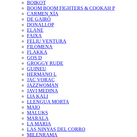
BOIKOT
BOOM BOOM FIGHTERS & COOKAH P
CARMEN XÍA
DE GAIRÓ
DONALLOP
ELANE
FAIXA
FELIU VENTURA
FILOMENA
FLAKKA
GOS D
GROGGY RUDE
GUINEU
HERMANO L
JAÇ VORAÇ
JAZZWOMAN
JAVI MEDINA
LIA KALI
LLENGUA MORTA
MAIO
MALUKS
MARALA
LA MARIA
LAS NINYAS DEL CORRO
MILENRAMA