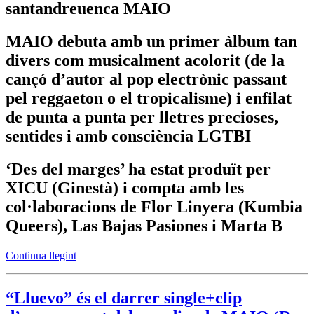
santandreuenca MAIO
MAIO debuta amb un primer àlbum tan
divers com musicalment acolorit (de la
cançó d’autor al pop electrònic passant
pel reggaeton o el tropicalisme) i enfilat
de punta a punta per lletres precioses,
sentides i amb consciència LGTBI
‘Des del marges’ ha estat produït per
XICU (Ginestà) i compta amb les
col·laboracions de Flor Linyera (Kumbia
Queers), Las Bajas Pasiones i Marta B
Continua llegint
“Lluevo” és el darrer single+clip