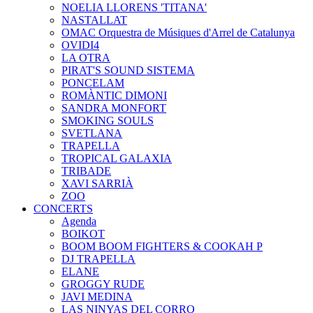
NOELIA LLORENS 'TITANA'
NASTALLAT
OMAC Orquestra de Músiques d'Arrel de Catalunya
OVIDI4
LA OTRA
PIRAT'S SOUND SISTEMA
PONCELAM
ROMÀNTIC DIMONI
SANDRA MONFORT
SMOKING SOULS
SVETLANA
TRAPELLA
TROPICAL GALAXIA
TRIBADE
XAVI SARRIÀ
ZOO
CONCERTS
Agenda
BOIKOT
BOOM BOOM FIGHTERS & COOKAH P
DJ TRAPELLA
ELANE
GROGGY RUDE
JAVI MEDINA
LAS NINYAS DEL CORRO