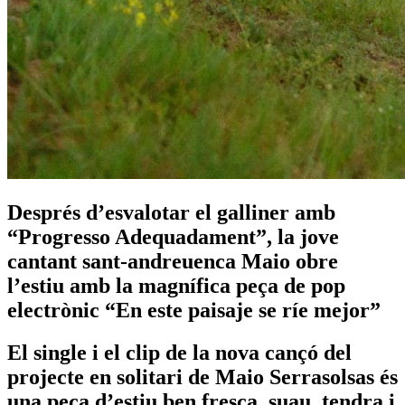
Després d’esvalotar el galliner amb
“Progresso Adequadament”, la jove
cantant sant-andreuenca Maio obre
l’estiu amb la magnífica peça de pop
electrònic “En este paisaje se ríe mejor”
El single i el clip de la nova cançó del
projecte en solitari de Maio Serrasolsas és
una peça d’estiu ben fresca, suau, tendra i