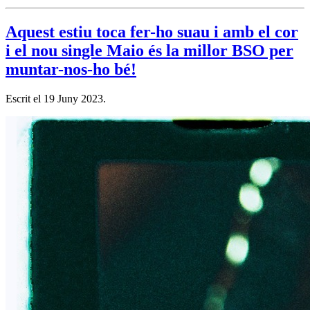
Aquest estiu toca fer-ho suau i amb el cor
i el nou single Maio és la millor BSO per
muntar-nos-ho bé!
Escrit el
19 Juny 2023
.