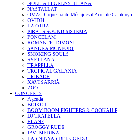
NOELIA LLORENS 'TITANA'
NASTALLAT
OMAC Orquestra de Músiques d'Arrel de Catalunya
OVIDI4
LA OTRA
PIRAT'S SOUND SISTEMA
PONCELAM
ROMÀNTIC DIMONI
SANDRA MONFORT
SMOKING SOULS
SVETLANA
TRAPELLA
TROPICAL GALAXIA
TRIBADE
XAVI SARRIÀ
ZOO
CONCERTS
Agenda
BOIKOT
BOOM BOOM FIGHTERS & COOKAH P
DJ TRAPELLA
ELANE
GROGGY RUDE
JAVI MEDINA
LAS NINYAS DEL CORRO