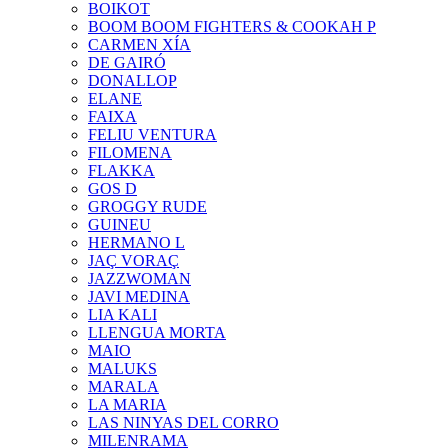
BOIKOT
BOOM BOOM FIGHTERS & COOKAH P
CARMEN XÍA
DE GAIRÓ
DONALLOP
ELANE
FAIXA
FELIU VENTURA
FILOMENA
FLAKKA
GOS D
GROGGY RUDE
GUINEU
HERMANO L
JAÇ VORAÇ
JAZZWOMAN
JAVI MEDINA
LIA KALI
LLENGUA MORTA
MAIO
MALUKS
MARALA
LA MARIA
LAS NINYAS DEL CORRO
MILENRAMA