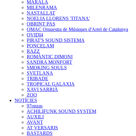
MARALA
MILENRAMA
NASTALLAT
NOELIA LLORENS 'TITANA'
OBRINT PAS
OMAC Orquestra de Músiques d'Arrel de Catalunya
OVIDI4
PIRAT'S SOUND SISTEMA
PONCELAM
RAZZ
ROMÀNTIC DIMONI
SANDRA MONFORT
SMOKING SOULS
SVETLANA
TRIBADE
TROPICAL GALAXIA
XAVI SARRIÀ
ZOO
NOTÍCIES
97onzas
ACHILIFUNK SOUND SYSTEM
AUXILI
AVANT
AT VERSARIS
BASTARDS