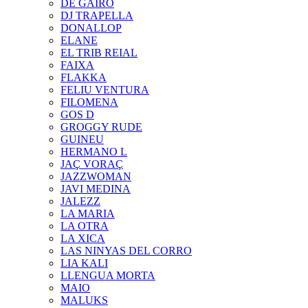
DE GAIRÓ
DJ TRAPELLA
DONALLOP
ELANE
EL TRIB REIAL
FAIXA
FLAKKA
FELIU VENTURA
FILOMENA
GOS D
GROGGY RUDE
GUINEU
HERMANO L
JAÇ VORAÇ
JAZZWOMAN
JAVI MEDINA
JALEZZ
LA MARIA
LA OTRA
LA XICA
LAS NINYAS DEL CORRO
LIA KALI
LLENGUA MORTA
MAIO
MALUKS