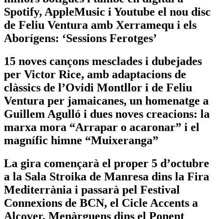
Spotify, AppleMusic i Youtube el nou disc
de Feliu Ventura amb Xerramequ i els
Aborígens: ‘Sessions Ferotges’
15 noves cançons mesclades i dubejades
per Victor Rice, amb adaptacions de
clàssics de l’Ovidi Montllor i de Feliu
Ventura per jamaicanes, un homenatge a
Guillem Agulló i dues noves creacions: la
marxa mora “Arrapar o acaronar” i el
magnífic himne “Muixeranga”
La gira començarà el proper 5 d’octubre
a la Sala Stroika de Manresa dins la Fira
Mediterrània i passarà pel Festival
Connexions de BCN, el Cicle Accents a
Alcover, Menàrguens dins el Ponent