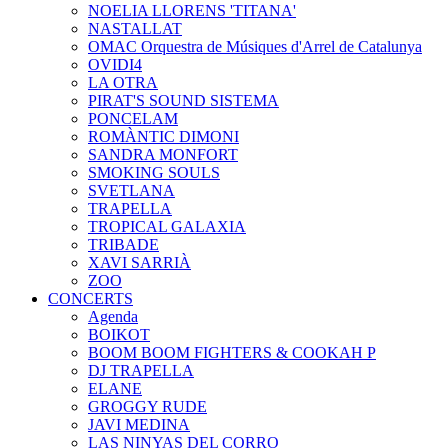
NOELIA LLORENS 'TITANA'
NASTALLAT
OMAC Orquestra de Músiques d'Arrel de Catalunya
OVIDI4
LA OTRA
PIRAT'S SOUND SISTEMA
PONCELAM
ROMÀNTIC DIMONI
SANDRA MONFORT
SMOKING SOULS
SVETLANA
TRAPELLA
TROPICAL GALAXIA
TRIBADE
XAVI SARRIÀ
ZOO
CONCERTS
Agenda
BOIKOT
BOOM BOOM FIGHTERS & COOKAH P
DJ TRAPELLA
ELANE
GROGGY RUDE
JAVI MEDINA
LAS NINYAS DEL CORRO