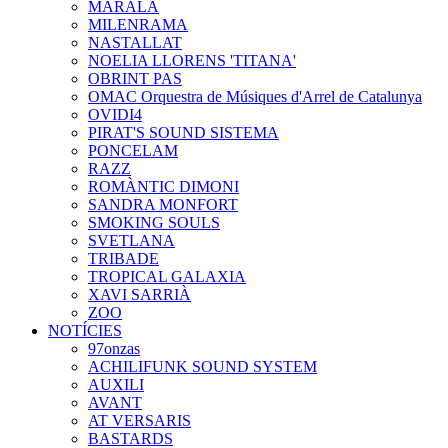
MARALA
MILENRAMA
NASTALLAT
NOELIA LLORENS 'TITANA'
OBRINT PAS
OMAC Orquestra de Músiques d'Arrel de Catalunya
OVIDI4
PIRAT'S SOUND SISTEMA
PONCELAM
RAZZ
ROMÀNTIC DIMONI
SANDRA MONFORT
SMOKING SOULS
SVETLANA
TRIBADE
TROPICAL GALAXIA
XAVI SARRIÀ
ZOO
NOTÍCIES
97onzas
ACHILIFUNK SOUND SYSTEM
AUXILI
AVANT
AT VERSARIS
BASTARDS