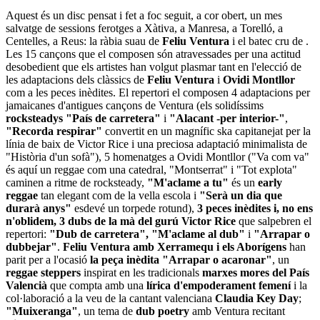
Aquest és un disc pensat i fet a foc seguit, a cor obert, un mes
salvatge de sessions ferotges a Xàtiva, a Manresa, a Torelló, a
Centelles, a Reus: la ràbia suau de
Feliu Ventura
i el batec cru de
.
Les 15 cançons que el composen són atravessades per una actitud
desobedient que els artistes han volgut plasmar tant en l'elecció de
les adaptacions dels clàssics de
Feliu Ventura
i
Ovidi Montllor
com a les peces inèdites. El repertori el composen 4 adaptacions per
jamaicanes d'antigues cançons de Ventura (els solidíssims
rocksteadys
"País de carretera"
i
"Alacant -per interior-"
,
"Recorda respirar"
convertit en un magnífic ska capitanejat per la
línia de baix de Victor Rice i una preciosa adaptació minimalista de
"Història d'un sofà"), 5 homenatges a Ovidi Montllor ("Va com va"
és aquí un reggae com una catedral, "Montserrat" i "Tot explota"
caminen a ritme de rocksteady,
"M'aclame a tu"
és un
early
reggae
tan elegant com de la vella escola i
"Serà un dia que
durarà anys"
esdevé un torpede rotund),
3 peces inèdites i, no ens
n'oblidem, 3 dubs de la mà del gurú Victor Rice
que salpebren el
repertori:
"Dub de carretera", "M'aclame al dub"
i
"Arrapar o
dubbejar"
.
Feliu Ventura amb Xerramequ i els Aborígens
han
parit per a l'ocasió
la peça inèdita "Arrapar o acaronar"
, un
reggae steppers
inspirat en les tradicionals
marxes mores del País
Valencià
que compta amb una
lírica d'empoderament femení
i la
col·laboració a la veu de la cantant valenciana
Claudia Key Day
;
"Muixeranga"
, un tema de
dub poetry
amb Ventura recitant