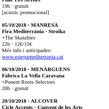
19h · gratuït
[acústic promocional]
05/10/2018 · MANRESA
Fira Mediterrània · Stroika
+The Skatalites
22h · 12€/15€
Més info i anticipades:
www.estepamediterrania.cat
06/10/2018 · MENÀRGUENS
Fàbrica La Vella Caravana
+Ponent Roots Selectors
20h · gratuït
20/10/2018 · ALCOVER
Cicle Accents · Convent de les Arts