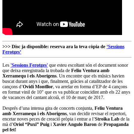
>>> Disc ja disponible: reserva ara la teva còpia de
‘Sessions
Ferotges’
Les
'Sessions Ferotges'
que esteu escoltant són el document sonor
que deixa enregistrada la trobada de
Feliu Ventura amb
Xerramequ i els Aborígens
. Un encontre que els músics havien
buscat durant anys i que, finalment, gràcies al catalitzador de les
cançons d’
Ovidi Montllor
, va arrelar en forma d’EP de 4 cançons
en format vinil de 10" que es va publicar coincidint amb els 22 anys
de vacances del cantant alcoià, el 10 de març de 2017.
Després d’una intensa gira de concerts conjunta,
Feliu Ventura
amb Xerramequ i els Aborígens
, van decidir revisar el repertori,
encetar noves peces de creació pròpia i entrar a l’
Stroika Lab
de la
mà d’
Oriol “Puxi” Puig
i
Xavier Angulo Baron
de
Propaganda
pel fet!