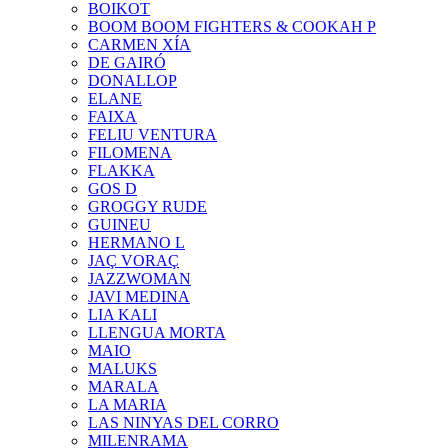
BOIKOT
BOOM BOOM FIGHTERS & COOKAH P
CARMEN XÍA
DE GAIRÓ
DONALLOP
ELANE
FAIXA
FELIU VENTURA
FILOMENA
FLAKKA
GOS D
GROGGY RUDE
GUINEU
HERMANO L
JAÇ VORAÇ
JAZZWOMAN
JAVI MEDINA
LIA KALI
LLENGUA MORTA
MAIO
MALUKS
MARALA
LA MARIA
LAS NINYAS DEL CORRO
MILENRAMA