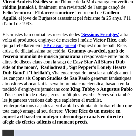
Vicent Andrés Estellés
sobre l'himne de la Muixeranga convertit en
riddim jamaicà
i, finalment, una revisitació de l'antiga cançó de
Feliu Ventura "El darrer somriure"
en record de
Guillem
Agulló
, el jove de Burjassot assassinat pel feixisme fa 25 anys, l’11
d’abril de 1993.
Els artistes han confiat les mescles de les
'Sessions Ferotges'
altra
volta al productor, enginyer de mescles i músic
Victor Rice
, amb
qui ja treballaren en l'
EP d'avançament
d'aquest nou treball. Rice,
artista de dilatadíssima trajectòria,
Grammy awarded, gurú de
l'escena mundial de música jamaicana
i responsable entre molts
altres de discos claus com la saga de
Easy Star All Stars ('Dub
side of the moon', 'Radiodread', 'Sgt Pepper's Lonely Hearts
Dub Band' i 'Thrillah')
, s'ha encarregat de mesclar analògicament
les cançons als
Copan Studios de Sao Paolo
generant fantàstiques
atmosferes abocant-hi la seva impremta característica, basada en la
tradició d'enginyers jamaicans com
King Tubby
o
Augustus Pablo
i l'ús específic de delays, ecos i múltiples reverbs. Seves són també
les juganeres versions dub que saplebren el tracklist,
reinterpretacions caçades al vol amb la voluntat de trobar el dub que
tota cançó amaga al seu darrere:
Victor Rice és un mestre en
aquest art basat en mutejar i desmutejar canals en directe i
afegir els efectes adients al moment precís.