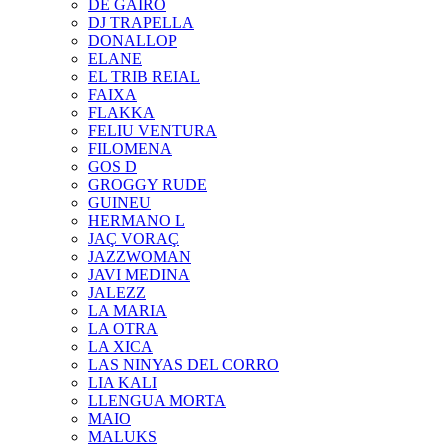
DE GAIRÓ
DJ TRAPELLA
DONALLOP
ELANE
EL TRIB REIAL
FAIXA
FLAKKA
FELIU VENTURA
FILOMENA
GOS D
GROGGY RUDE
GUINEU
HERMANO L
JAÇ VORAÇ
JAZZWOMAN
JAVI MEDINA
JALEZZ
LA MARIA
LA OTRA
LA XICA
LAS NINYAS DEL CORRO
LIA KALI
LLENGUA MORTA
MAIO
MALUKS