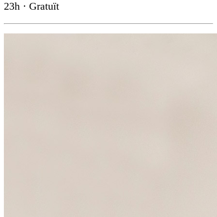
23h · Gratuït