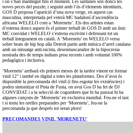
i on s’han mantingut fins el moment. Les sardanes són doncs les
noves peces del puzzle; i seguint amb l’ús d’elements identitaris,
GOS D proposa l’aparició d’una nova verge, en aquest cas
masculina, interpretada pel veterà MC badaloní d’ascendència
africana WELELO com a ‘Morenetu’. Els dos artistes estan
d’estrena doncs aquest és el primer treball de GOS D amb un únic
MC convidat i WELELO s’estrena escrivint i defensant tot un
treball íntegrament en català. A ‘Morenetu’ en WELELO versa
sobre beats de hip hop alla Detroit parits amb música d’arrel catalana
amb un missatge anti-racista, desenmascarador de la hipocresia
nostrada des de temps indians prou recents i amb voluntat 100%
pedagògica i inclusiva.
‘Morenetu’ arribarà els primers mesos de la tardor vinent en format
vinil 12” i també en digital a totes les plataformes. Des d’avui és
disponible la precomanda del vinil (i fins esgotar les existències) i
podeu sintonitzar el Pista de Fusta, on avui Gos D ha fet de DJ
CONVIDAT i a la selecció de cogombres que hi ha punxat hi ha
algunes cançons de ‘Morenetu’ en exclusiva mundial. Feu-ne el tast
i si teniu les orelles preparades per ‘Morenetu’, feu-ne la
precomanda ja que després tot seran plors!
PRECOMANDES VINIL 'MORENETU'