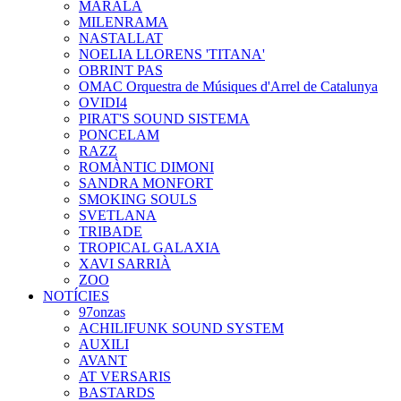
MARALA
MILENRAMA
NASTALLAT
NOELIA LLORENS 'TITANA'
OBRINT PAS
OMAC Orquestra de Músiques d'Arrel de Catalunya
OVIDI4
PIRAT'S SOUND SISTEMA
PONCELAM
RAZZ
ROMÀNTIC DIMONI
SANDRA MONFORT
SMOKING SOULS
SVETLANA
TRIBADE
TROPICAL GALAXIA
XAVI SARRIÀ
ZOO
NOTÍCIES
97onzas
ACHILIFUNK SOUND SYSTEM
AUXILI
AVANT
AT VERSARIS
BASTARDS