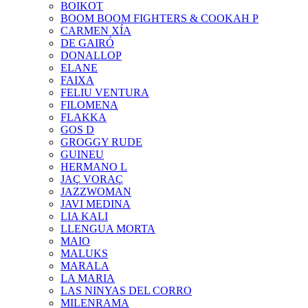
BOIKOT
BOOM BOOM FIGHTERS & COOKAH P
CARMEN XÍA
DE GAIRÓ
DONALLOP
ELANE
FAIXA
FELIU VENTURA
FILOMENA
FLAKKA
GOS D
GROGGY RUDE
GUINEU
HERMANO L
JAÇ VORAÇ
JAZZWOMAN
JAVI MEDINA
LIA KALI
LLENGUA MORTA
MAIO
MALUKS
MARALA
LA MARIA
LAS NINYAS DEL CORRO
MILENRAMA