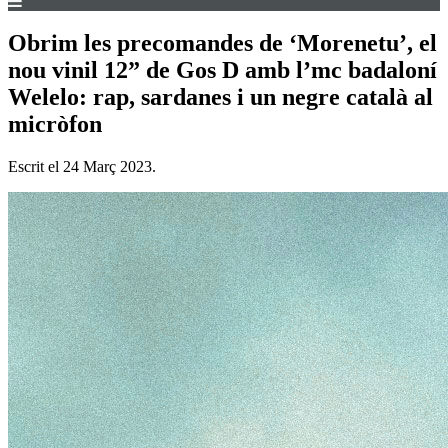
Obrim les precomandes de ‘Morenetu’, el
nou vinil 12” de Gos D amb l’mc badaloní
Welelo: rap, sardanes i un negre català al
micròfon
Escrit el
24 Març 2023
.