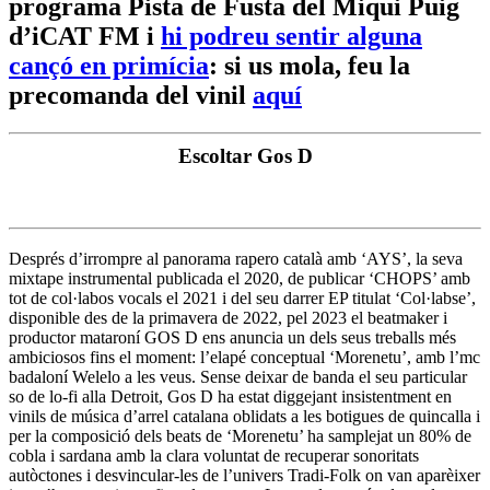
programa Pista de Fusta del Miqui Puig
d’iCAT FM i
hi podreu sentir alguna
cançó en primícia
: si us mola, feu la
precomanda del vinil
aquí
Escoltar Gos D
Després d’irrompre al panorama rapero català amb ‘AYS’, la seva
mixtape instrumental publicada el 2020, de publicar ‘CHOPS’ amb
tot de col·labos vocals el 2021 i del seu darrer EP titulat ‘Col·labse’,
disponible des de la primavera de 2022, pel 2023 el beatmaker i
productor mataroní GOS D ens anuncia un dels seus treballs més
ambiciosos fins el moment: l’elapé conceptual ‘Morenetu’, amb l’mc
badaloní Welelo a les veus. Sense deixar de banda el seu particular
so de lo-fi alla Detroit, Gos D ha estat diggejant insistentment en
vinils de música d’arrel catalana oblidats a les botigues de quincalla i
per la composició dels beats de ‘Morenetu’ ha samplejat un 80% de
cobla i sardana amb la clara voluntat de recuperar sonoritats
autòctones i desvincular-les de l’univers Tradi-Folk on van aparèixer