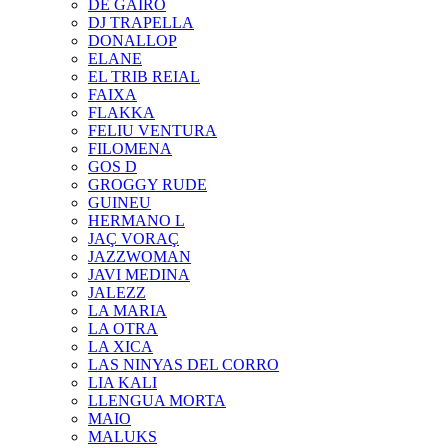
DE GAIRÓ
DJ TRAPELLA
DONALLOP
ELANE
EL TRIB REIAL
FAIXA
FLAKKA
FELIU VENTURA
FILOMENA
GOS D
GROGGY RUDE
GUINEU
HERMANO L
JAÇ VORAÇ
JAZZWOMAN
JAVI MEDINA
JALEZZ
LA MARIA
LA OTRA
LA XICA
LAS NINYAS DEL CORRO
LIA KALI
LLENGUA MORTA
MAIO
MALUKS