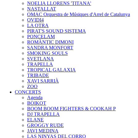
NOELIA LLORENS 'TITANA'
NASTALLAT
OMAC Orquestra de Músiques d'Arrel de Catalunya
OVIDI4
LA OTRA
PIRAT'S SOUND SISTEMA
PONCELAM
ROMÀNTIC DIMONI
SANDRA MONFORT
SMOKING SOULS
SVETLANA
TRAPELLA
TROPICAL GALAXIA
TRIBADE
XAVI SARRIÀ
ZOO
CONCERTS
Agenda
BOIKOT
BOOM BOOM FIGHTERS & COOKAH P
DJ TRAPELLA
ELANE
GROGGY RUDE
JAVI MEDINA
LAS NINYAS DEL CORRO