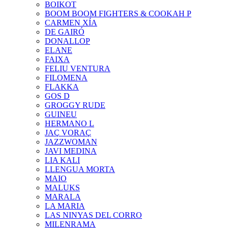
BOIKOT
BOOM BOOM FIGHTERS & COOKAH P
CARMEN XÍA
DE GAIRÓ
DONALLOP
ELANE
FAIXA
FELIU VENTURA
FILOMENA
FLAKKA
GOS D
GROGGY RUDE
GUINEU
HERMANO L
JAÇ VORAÇ
JAZZWOMAN
JAVI MEDINA
LIA KALI
LLENGUA MORTA
MAIO
MALUKS
MARALA
LA MARIA
LAS NINYAS DEL CORRO
MILENRAMA