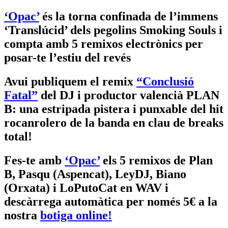
‘Opac’
és la torna confinada de l’immens
‘Translúcid’ dels pegolins Smoking Souls i
compta amb 5 remixos electrònics per
posar-te l’estiu del revés
Avui publiquem el remix
“Conclusió
Fatal”
del DJ i productor valencià PLAN
B: una estripada pistera i punxable del hit
rocanrolero de la banda en clau de breaks
total!
Fes-te amb
‘Opac’
els 5 remixos de Plan
B, Pasqu (Aspencat), LeyDJ, Biano
(Orxata) i LoPutoCat en WAV i
descàrrega automàtica per només 5€ a la
nostra
botiga online!