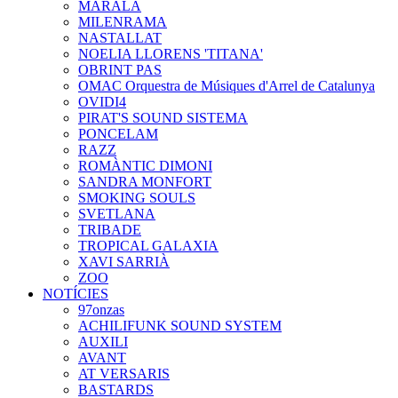
MARALA
MILENRAMA
NASTALLAT
NOELIA LLORENS 'TITANA'
OBRINT PAS
OMAC Orquestra de Músiques d'Arrel de Catalunya
OVIDI4
PIRAT'S SOUND SISTEMA
PONCELAM
RAZZ
ROMÀNTIC DIMONI
SANDRA MONFORT
SMOKING SOULS
SVETLANA
TRIBADE
TROPICAL GALAXIA
XAVI SARRIÀ
ZOO
NOTÍCIES
97onzas
ACHILIFUNK SOUND SYSTEM
AUXILI
AVANT
AT VERSARIS
BASTARDS