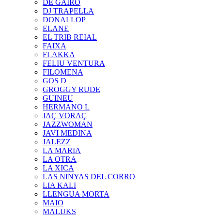
DE GAIRÓ
DJ TRAPELLA
DONALLOP
ELANE
EL TRIB REIAL
FAIXA
FLAKKA
FELIU VENTURA
FILOMENA
GOS D
GROGGY RUDE
GUINEU
HERMANO L
JAÇ VORAÇ
JAZZWOMAN
JAVI MEDINA
JALEZZ
LA MARIA
LA OTRA
LA XICA
LAS NINYAS DEL CORRO
LIA KALI
LLENGUA MORTA
MAIO
MALUKS