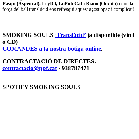
Pasqu (Aspencat), LeyDJ, LoPutoCat i Biano (Orxata)
i que la
força del ball translúcid ens refresqui aquest agost opac i complicat!
SMOKING SOULS
‘Translúcid’
ja disponible (vinil
o CD)
COMANDES a la nostra botiga online
.
CONTRACTACIÓ DE DIRECTES:
contractacio@ppf.cat
· 938787471
SPOTIFY SMOKING SOULS