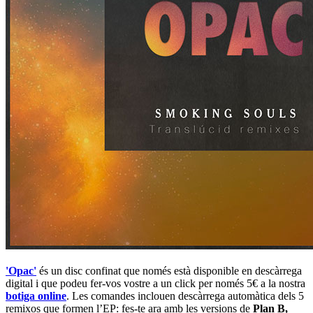
'Opac'
és un disc confinat que només està disponible en descàrrega
digital i que podeu fer-vos vostre a un click per només 5€ a la nostra
botiga online
. Les comandes inclouen descàrrega automàtica dels 5
remixos que formen l’EP: fes-te ara amb les versions de
Plan B,