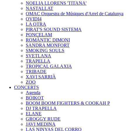
NOELIA LLORENS 'TITANA'
NASTALLAT
OMAC Orquestra de Músiques d'Arrel de Catalunya
OVIDI4
LA OTRA
PIRAT'S SOUND SISTEMA
PONCELAM
ROMÀNTIC DIMONI
SANDRA MONFORT
SMOKING SOULS
SVETLANA
TRAPELLA
TROPICAL GALAXIA
TRIBADE
XAVI SARRIÀ
ZOO
CONCERTS
Agenda
BOIKOT
BOOM BOOM FIGHTERS & COOKAH P
DJ TRAPELLA
ELANE
GROGGY RUDE
JAVI MEDINA
LAS NINYAS DEL CORRO