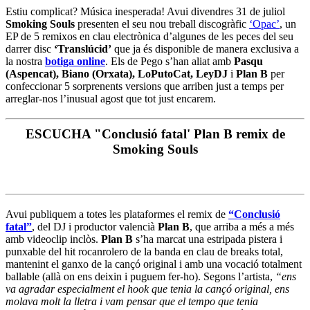
Estiu complicat? Música inesperada! Avui divendres 31 de juliol
Smoking Souls
presenten el seu nou treball discogràfic
‘Opac’
, un
EP de 5 remixos en clau electrònica d’algunes de les peces del seu
darrer disc
‘Translúcid’
que ja és disponible de manera exclusiva a
la nostra
botiga online
. Els de Pego s’han aliat amb
Pasqu
(Aspencat), Biano (Orxata), LoPutoCat, LeyDJ
i
Plan B
per
confeccionar 5 sorprenents versions que arriben just a temps per
arreglar-nos l’inusual agost que tot just encarem.
ESCUCHA "Conclusió fatal' Plan B remix de
Smoking Souls
Avui publiquem a totes les plataformes el remix de
“Conclusió
fatal”
, del DJ i productor valencià
Plan B
, que arriba a més a més
amb videoclip inclòs.
Plan B
s’ha marcat una estripada pistera i
punxable del hit rocanrolero de la banda en clau de breaks total,
mantenint el ganxo de la cançó original i amb una vocació totalment
ballable (allà on ens deixin i puguem fer-ho). Segons l’artista,
“ens
va agradar especialment el hook que tenia la cançó original, ens
molava molt la lletra i vam pensar que el tempo que tenia