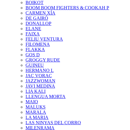
BOIKOT
BOOM BOOM FIGHTERS & COOKAH P
CARMEN XÍA
DE GAIRÓ
DONALLOP
ELANE
FAIXA
FELIU VENTURA
FILOMENA
FLAKKA
GOS D
GROGGY RUDE
GUINEU
HERMANO L
JAÇ VORAÇ
JAZZWOMAN
JAVI MEDINA
LIA KALI
LLENGUA MORTA
MAIO
MALUKS
MARALA
LA MARIA
LAS NINYAS DEL CORRO
MILENRAMA