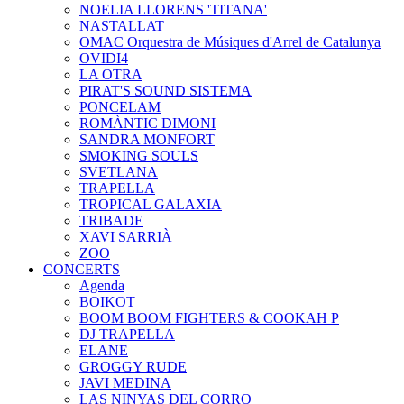
NOELIA LLORENS 'TITANA'
NASTALLAT
OMAC Orquestra de Músiques d'Arrel de Catalunya
OVIDI4
LA OTRA
PIRAT'S SOUND SISTEMA
PONCELAM
ROMÀNTIC DIMONI
SANDRA MONFORT
SMOKING SOULS
SVETLANA
TRAPELLA
TROPICAL GALAXIA
TRIBADE
XAVI SARRIÀ
ZOO
CONCERTS
Agenda
BOIKOT
BOOM BOOM FIGHTERS & COOKAH P
DJ TRAPELLA
ELANE
GROGGY RUDE
JAVI MEDINA
LAS NINYAS DEL CORRO