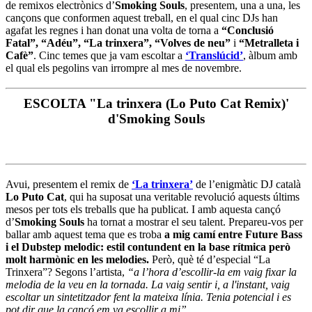
de remixos electrònics d’
Smoking Souls
, presentem, una a una, les
cançons que conformen aquest treball, en el qual cinc DJs han
agafat les regnes i han donat una volta de torna a
“Conclusió
Fatal”, “Adéu”, “La trinxera”, “Volves de neu”
i
“Metralleta i
Cafè”
. Cinc temes que ja vam escoltar a
‘Translúcid’
, àlbum amb
el qual els pegolins van irrompre al mes de novembre.
ESCOLTA "La trinxera (Lo Puto Cat Remix)'
d'Smoking Souls
Avui, presentem el remix de
‘La trinxera’
de l’enigmàtic DJ català
Lo Puto Cat
, qui ha suposat una veritable revolució aquests últims
mesos per tots els treballs que ha publicat. I amb aquesta cançó
d’
Smoking Souls
ha tornat a mostrar el seu talent. Prepareu-vos per
ballar amb aquest tema que es troba
a mig camí entre Future Bass
i el Dubstep melodic: estil contundent en la base rítmica però
molt harmònic en les melodies.
Però, què té d’especial “La
Trinxera”? Segons l’artista,
“a l’hora d’escollir-la em vaig fixar la
melodia de la veu en la tornada. La vaig sentir i, a l'instant, vaig
escoltar un sintetitzador fent la mateixa línia. Tenia potencial i es
pot dir que la cançó em va escollir a mi”.