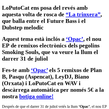
LoPutoCat ens posa del revés amb
aquesta volta de rosca de
“La trinxera”
,
que balla entre el Future Bass i el
Dubstep melodic
Aquest tema està inclós a
‘Opac’
, el nou
EP de remixos electrònics dels pegolins
Smoking Souls, que va veure la llum el
darrer 31 de juliol
Fes-te amb
‘Opac’
els 5 remixos de Plan
B, Pasqu (Aspencat), LeyDJ, Biano
(Orxata) i LoPutoCat en WAV i
descàrrega automàtica per només 5€ a la
nostra
botiga online!
Després de que el darrer 31 de juliol veiés la llum
‘Opac’
, el nou EP