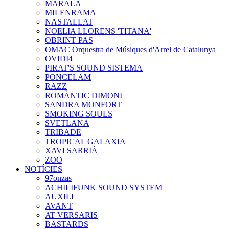
MARALA
MILENRAMA
NASTALLAT
NOELIA LLORENS 'TITANA'
OBRINT PAS
OMAC Orquestra de Músiques d'Arrel de Catalunya
OVIDI4
PIRAT'S SOUND SISTEMA
PONCELAM
RAZZ
ROMÀNTIC DIMONI
SANDRA MONFORT
SMOKING SOULS
SVETLANA
TRIBADE
TROPICAL GALAXIA
XAVI SARRIÀ
ZOO
NOTÍCIES
97onzas
ACHILIFUNK SOUND SYSTEM
AUXILI
AVANT
AT VERSARIS
BASTARDS