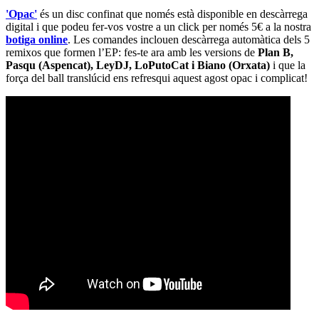
'Opac'
és un disc confinat que només està disponible en descàrrega
digital i que podeu fer-vos vostre a un click per només 5€ a la nostra
botiga online
. Les comandes inclouen descàrrega automàtica dels 5
remixos que formen l’EP: fes-te ara amb les versions de
Plan B,
Pasqu (Aspencat), LeyDJ, LoPutoCat i Biano (Orxata)
i que la
força del ball translúcid ens refresqui aquest agost opac i complicat!