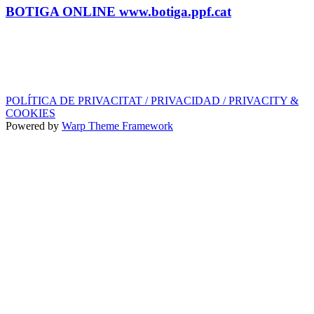
BOTIGA ONLINE www.botiga.ppf.cat
SEGELL DISCOGRÀFIC, LLICÈNCIES,
PROMOS i EDITORIAL
info@ppf.cat
POLÍTICA DE PRIVACITAT / PRIVACIDAD / PRIVACITY &
COOKIES
Powered by
Warp Theme Framework