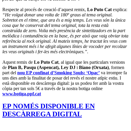
Respecte al procés de creació d’aquest remix,
Lo Puto Cat
explica:
“He volgut donar una volta de 180º graus al tema original.
Sobretot en el ritme, que ara és a mig temps. Les veus són la única
cosa que he conservat del tema original, tota la resta està
construïda de zero. Volia més presència de sintetitzadors en la part
melòdica i contundència en la base, és per això que vaig obviar tota
referència al rock original. Al mateix temps, he tractat les veus com
un instrument més i he afegit algunes línies de vocoder per recolzar
les veus originals i fer-les més electròniques.”.
Aquest remix de
Lo Puto Cat
, al igual que les particulars versions
de
Plan B, Pasqu (Aspencat), Ley DJ
i
Biano (Orxata)
, formen
part del
nou EP confinat d’Smoking Souls: ‘Opac’
va irrompre fa
uns dies amb la finalitat de posar del revés el nostre atípic estiu. I
està disponible en descàrrega digital: ja us podeu fer amb la vostra
còpia per tan sols 5€ a través de la nostra botiga online
www.botiga.ppf.cat
EP NOMÉS DISPONIBLE EN
DESCÀRREGA DIGITAL