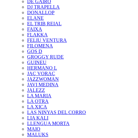
DE GAIRÓ
DJ TRAPELLA
DONALLOP
ELANE
EL TRIB REIAL
FAIXA
FLAKKA
FELIU VENTURA
FILOMENA
GOS D
GROGGY RUDE
GUINEU
HERMANO L
JAÇ VORAÇ
JAZZWOMAN
JAVI MEDINA
JALEZZ
LA MARIA
LA OTRA
LA XICA
LAS NINYAS DEL CORRO
LIA KALI
LLENGUA MORTA
MAIO
MALUKS