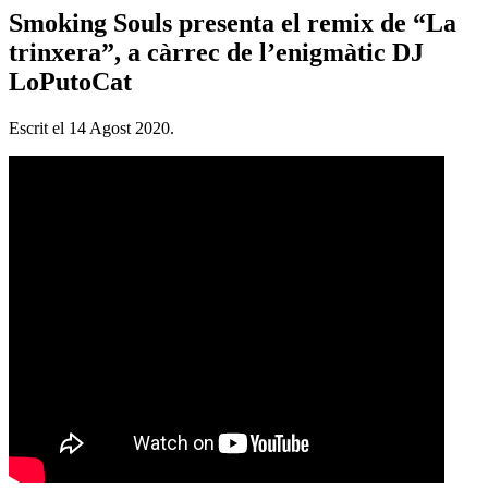
Smoking Souls presenta el remix de “La
trinxera”, a càrrec de l’enigmàtic DJ
LoPutoCat
Escrit el
14 Agost 2020
.