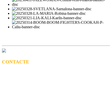
CONTACTE
CONTRACTACIÓ
Litus Tenesa (+34) 615 27 69 02 | litus@ppf.cat
Marc Escribano (+34) 660 314 015 |
marc.em@ppf.cat
contractacio@ppf.cat
BOTIGA
Tel.: (+34) 93 878 74 80 comandes@ppf.cat