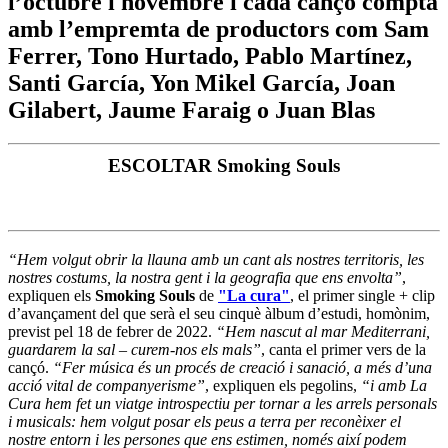
l’octubre i novembre i cada cançó compta
amb l’empremta de productors com Sam
Ferrer, Tono Hurtado, Pablo Martínez,
Santi García, Yon Mikel García, Joan
Gilabert, Jaume Faraig o Juan Blas
ESCOLTAR Smoking Souls
“Hem volgut obrir la llauna amb un cant als nostres territoris, les
nostres costums, la nostra gent i la geografia que ens envolta”
,
expliquen els
Smoking Souls
de
"La cura"
, el primer single + clip
d’avançament del que serà el seu cinquè àlbum d’estudi, homònim,
previst pel 18 de febrer de 2022.
“Hem nascut al mar Mediterrani,
guardarem la sal – curem-nos els mals”
, canta el primer vers de la
cançó.
“Fer música és un procés de creació i sanació, a més d’una
acció vital de companyerisme”
, expliquen els pegolins,
“i amb La
Cura hem fet un viatge introspectiu per tornar a les arrels personals
i musicals: hem volgut posar els peus a terra per reconèixer el
nostre entorn i les persones que ens estimen, només així podem