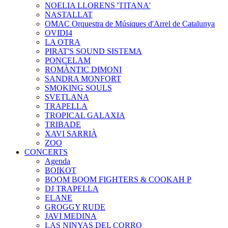
NOELIA LLORENS 'TITANA'
NASTALLAT
OMAC Orquestra de Músiques d'Arrel de Catalunya
OVIDI4
LA OTRA
PIRAT'S SOUND SISTEMA
PONCELAM
ROMÀNTIC DIMONI
SANDRA MONFORT
SMOKING SOULS
SVETLANA
TRAPELLA
TROPICAL GALAXIA
TRIBADE
XAVI SARRIÀ
ZOO
CONCERTS
Agenda
BOIKOT
BOOM BOOM FIGHTERS & COOKAH P
DJ TRAPELLA
ELANE
GROGGY RUDE
JAVI MEDINA
LAS NINYAS DEL CORRO