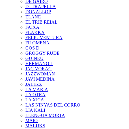
DE GAIRÓ
DJ TRAPELLA
DONALLOP
ELANE
EL TRIB REIAL
FAIXA
FLAKKA
FELIU VENTURA
FILOMENA
GOS D
GROGGY RUDE
GUINEU
HERMANO L
JAÇ VORAÇ
JAZZWOMAN
JAVI MEDINA
JALEZZ
LA MARIA
LA OTRA
LA XICA
LAS NINYAS DEL CORRO
LIA KALI
LLENGUA MORTA
MAIO
MALUKS