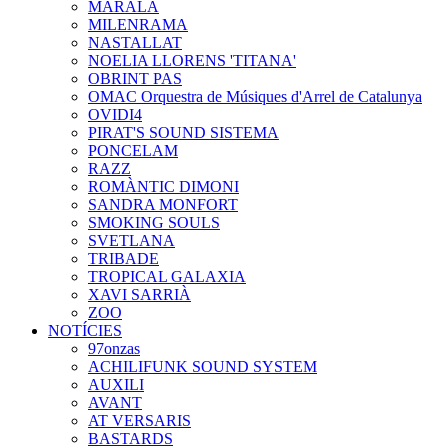
MARALA
MILENRAMA
NASTALLAT
NOELIA LLORENS 'TITANA'
OBRINT PAS
OMAC Orquestra de Músiques d'Arrel de Catalunya
OVIDI4
PIRAT'S SOUND SISTEMA
PONCELAM
RAZZ
ROMÀNTIC DIMONI
SANDRA MONFORT
SMOKING SOULS
SVETLANA
TRIBADE
TROPICAL GALAXIA
XAVI SARRIÀ
ZOO
NOTÍCIES
97onzas
ACHILIFUNK SOUND SYSTEM
AUXILI
AVANT
AT VERSARIS
BASTARDS