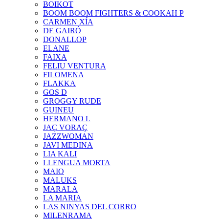
BOIKOT
BOOM BOOM FIGHTERS & COOKAH P
CARMEN XÍA
DE GAIRÓ
DONALLOP
ELANE
FAIXA
FELIU VENTURA
FILOMENA
FLAKKA
GOS D
GROGGY RUDE
GUINEU
HERMANO L
JAÇ VORAÇ
JAZZWOMAN
JAVI MEDINA
LIA KALI
LLENGUA MORTA
MAIO
MALUKS
MARALA
LA MARIA
LAS NINYAS DEL CORRO
MILENRAMA