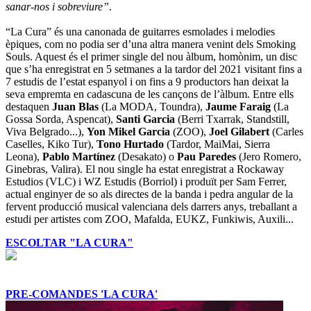
sanar-nos i sobreviure”
.
“La Cura” és una canonada de guitarres esmolades i melodies
èpiques, com no podia ser d’una altra manera venint dels Smoking
Souls. Aquest és el primer single del nou àlbum, homònim, un disc
que s’ha enregistrat en 5 setmanes a la tardor del 2021 visitant fins a
7 estudis de l’estat espanyol i on fins a 9 productors han deixat la
seva empremta en cadascuna de les cançons de l’àlbum. Entre ells
destaquen
Juan Blas
(La MODA, Toundra),
Jaume Faraig
(La
Gossa Sorda, Aspencat),
Santi Garcia
(Berri Txarrak, Standstill,
Viva Belgrado...),
Yon Mikel Garcia
(ZOO),
Joel Gilabert
(Carles
Caselles, Kiko Tur),
Tono Hurtado
(Tardor, MaiMai, Sierra
Leona),
Pablo Martínez
(Desakato) o
Pau Paredes
(Jero Romero,
Ginebras, Valira). El nou single ha estat enregistrat a Rockaway
Estudios (VLC) i WZ Estudis (Borriol) i produït per Sam Ferrer,
actual enginyer de so als directes de la banda i pedra angular de la
fervent producció musical valenciana dels darrers anys, treballant a
estudi per artistes com ZOO, Mafalda, EUKZ, Funkiwis, Auxili...
ESCOLTAR "LA CURA"
PRE-COMANDES 'LA CURA'