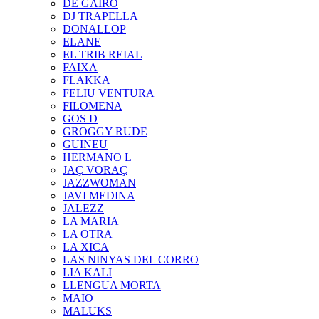
DE GAIRÓ
DJ TRAPELLA
DONALLOP
ELANE
EL TRIB REIAL
FAIXA
FLAKKA
FELIU VENTURA
FILOMENA
GOS D
GROGGY RUDE
GUINEU
HERMANO L
JAÇ VORAÇ
JAZZWOMAN
JAVI MEDINA
JALEZZ
LA MARIA
LA OTRA
LA XICA
LAS NINYAS DEL CORRO
LIA KALI
LLENGUA MORTA
MAIO
MALUKS