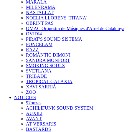
MARALA
MILENRAMA
NASTALLAT
NOELIA LLORENS 'TITANA'
OBRINT PAS
OMAC Orquestra de Músiques d'Arrel de Catalunya
OVIDI4
PIRAT'S SOUND SISTEMA
PONCELAM
RAZZ
ROMÀNTIC DIMONI
SANDRA MONFORT
SMOKING SOULS
SVETLANA
TRIBADE
TROPICAL GALAXIA
XAVI SARRIÀ
ZOO
NOTÍCIES
97onzas
ACHILIFUNK SOUND SYSTEM
AUXILI
AVANT
AT VERSARIS
BASTARDS