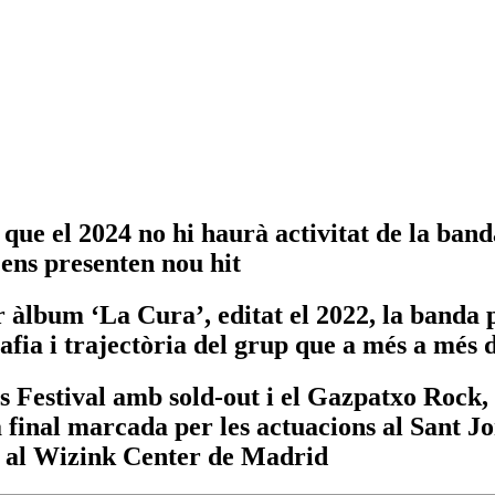
que el 2024 no hi haurà activitat de la ban
 ens presenten nou hit
 àlbum ‘La Cura’, editat el 2022, la banda p
rafia i trajectòria del grup que a més a més
et’s Festival amb sold-out i el Gazpatxo Rock
a final marcada per les actuacions al Sant Jo
e al Wizink Center de Madrid