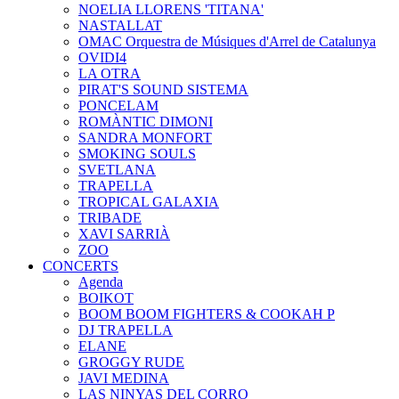
NOELIA LLORENS 'TITANA'
NASTALLAT
OMAC Orquestra de Músiques d'Arrel de Catalunya
OVIDI4
LA OTRA
PIRAT'S SOUND SISTEMA
PONCELAM
ROMÀNTIC DIMONI
SANDRA MONFORT
SMOKING SOULS
SVETLANA
TRAPELLA
TROPICAL GALAXIA
TRIBADE
XAVI SARRIÀ
ZOO
CONCERTS
Agenda
BOIKOT
BOOM BOOM FIGHTERS & COOKAH P
DJ TRAPELLA
ELANE
GROGGY RUDE
JAVI MEDINA
LAS NINYAS DEL CORRO