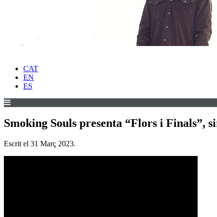
CAT
EN
ES
Smoking Souls presenta “Flors i Finals”, si
Escrit el
31 Març 2023
.