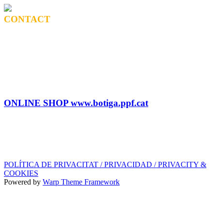
CONTACT
BOOKING
Tel: (+34) 615 27 69 02
contractacio@ppf.cat
SHOP
Tel.: (+34) 93 878 74 80 comandes@ppf.cat
ONLINE SHOP www.botiga.ppf.cat
SEGELL DISCOGRÀFIC, LLICÈNCIES,
PROMOS i EDITORIAL
info@ppf.cat
POLÍTICA DE PRIVACITAT / PRIVACIDAD / PRIVACITY &
COOKIES
Powered by
Warp Theme Framework