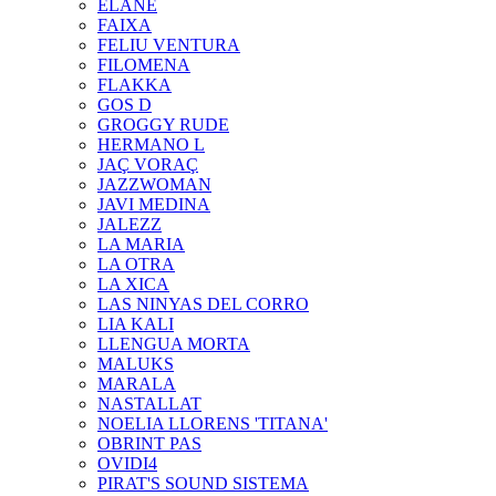
ELANE
FAIXA
FELIU VENTURA
FILOMENA
FLAKKA
GOS D
GROGGY RUDE
HERMANO L
JAÇ VORAÇ
JAZZWOMAN
JAVI MEDINA
JALEZZ
LA MARIA
LA OTRA
LA XICA
LAS NINYAS DEL CORRO
LIA KALI
LLENGUA MORTA
MALUKS
MARALA
NASTALLAT
NOELIA LLORENS 'TITANA'
OBRINT PAS
OVIDI4
PIRAT'S SOUND SISTEMA