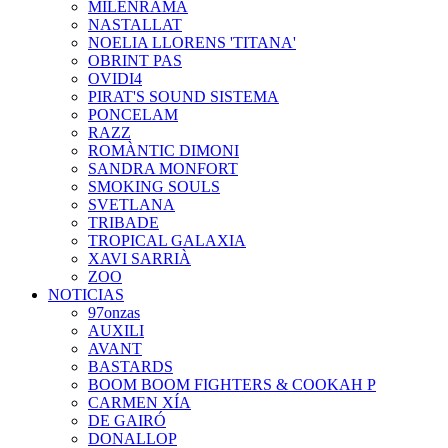
MILENRAMA
NASTALLAT
NOELIA LLORENS 'TITANA'
OBRINT PAS
OVIDI4
PIRAT'S SOUND SISTEMA
PONCELAM
RAZZ
ROMÀNTIC DIMONI
SANDRA MONFORT
SMOKING SOULS
SVETLANA
TRIBADE
TROPICAL GALAXIA
XAVI SARRIÀ
ZOO
NOTICIAS
97onzas
AUXILI
AVANT
BASTARDS
BOOM BOOM FIGHTERS & COOKAH P
CARMEN XÍA
DE GAIRÓ
DONALLOP