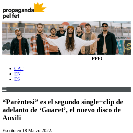
PPF!
CAT
EN
ES
“Parèntesi” es el segundo single+clip de
adelanto de ‘Guaret’, el nuevo disco de
Auxili
Escrito en
18 Marzo 2022
.