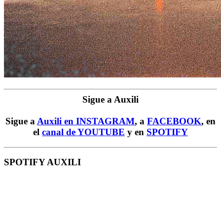
Sigue a Auxili
Sigue a
Auxili en INSTAGRAM
, a
FACEBOOK
, en
el
canal de YOUTUBE
y en
SPOTIFY
SPOTIFY AUXILI