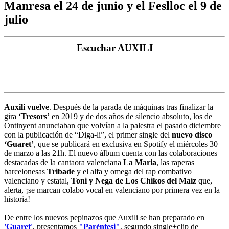
Manresa el 24 de junio y el Feslloc el 9 de
julio
Escuchar AUXILI
Auxili vuelve
. Después de la parada de máquinas tras finalizar la
gira
‘Tresors’
en 2019 y de dos años de silencio absoluto, los de
Ontinyent anunciaban que volvían a la palestra el pasado diciembre
con la publicación de “Diga-li”, el primer single del
nuevo disco
‘Guaret’
, que se publicará en exclusiva en Spotify el miércoles 30
de marzo a las 21h. El nuevo álbum cuenta con las colaboraciones
destacadas de la cantaora valenciana
La Maria
, las raperas
barcelonesas
Tribade
y el alfa y omega del rap combativo
valenciano y estatal,
Toni y Nega de Los Chikos del Maíz
que,
alerta, ¡se marcan colabo vocal en valenciano por primera vez en la
historia!
De entre los nuevos pepinazos que Auxili se han preparado en
'Guaret'
, presentamos
"Parèntesi"
, segundo single+clip de