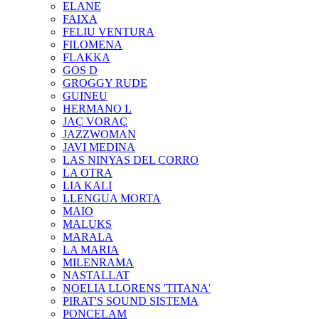
ELANE
FAIXA
FELIU VENTURA
FILOMENA
FLAKKA
GOS D
GROGGY RUDE
GUINEU
HERMANO L
JAÇ VORAÇ
JAZZWOMAN
JAVI MEDINA
LAS NINYAS DEL CORRO
LA OTRA
LIA KALI
LLENGUA MORTA
MAIO
MALUKS
MARALA
LA MARIA
MILENRAMA
NASTALLAT
NOELIA LLORENS 'TITANA'
PIRAT'S SOUND SISTEMA
PONCELAM