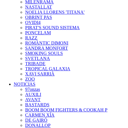
MILENRAMA
NASTALLAT
NOELIA LLORENS 'TITANA'
OBRINT PAS
OVIDI4
PIRAT'S SOUND SISTEMA
PONCELAM
RAZZ
ROMÀNTIC DIMONI
SANDRA MONFORT
SMOKING SOULS
SVETLANA
TRIBADE
TROPICAL GALAXIA
XAVI SARRIÀ
ZOO
NOTICIAS
97onzas
AUXILI
AVANT
BASTARDS
BOOM BOOM FIGHTERS & COOKAH P
CARMEN XÍA
DE GAIRÓ
DONALLOP