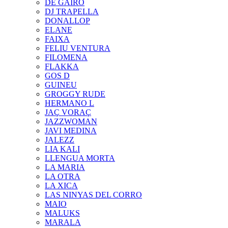
DE GAIRÓ
DJ TRAPELLA
DONALLOP
ELANE
FAIXA
FELIU VENTURA
FILOMENA
FLAKKA
GOS D
GUINEU
GROGGY RUDE
HERMANO L
JAÇ VORAÇ
JAZZWOMAN
JAVI MEDINA
JALEZZ
LIA KALI
LLENGUA MORTA
LA MARIA
LA OTRA
LA XICA
LAS NINYAS DEL CORRO
MAIO
MALUKS
MARALA