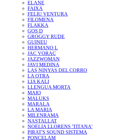
ELANE
FAIXA
FELIU VENTURA
FILOMENA
FLAKKA
GOS D
GROGGY RUDE
GUINEU
HERMANO L
JAÇ VORAÇ
JAZZWOMAN
JAVI MEDINA
LAS NINYAS DEL CORRO
LA OTRA
LIA KALI
LLENGUA MORTA
MAIO
MALUKS
MARALA
LA MARIA
MILENRAMA
NASTALLAT
NOELIA LLORENS 'TITANA'
PIRAT'S SOUND SISTEMA
PONCELAM