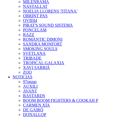
MILENRAMA
NASTALLAT
NOELIA LLORENS 'TITANA'
OBRINT PAS
OVIDI4
PIRAT'S SOUND SISTEMA
PONCELAM
RAZZ
ROMÀNTIC DIMONI
SANDRA MONFORT
SMOKING SOULS
SVETLANA
TRIBADE
TROPICAL GALAXIA
XAVI SARRIÀ
ZOO
NOTICIAS
97onzas
AUXILI
AVANT
BASTARDS
BOOM BOOM FIGHTERS & COOKAH P
CARMEN XÍA
DE GAIRÓ
DONALLOP