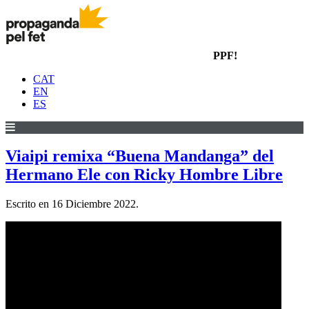
PPF!
CAT
EN
ES
Viaipi remixa “Buena Mandanga” del
Hermano Ele con Ricky Hombre Libre
Escrito en
16 Diciembre 2022
.