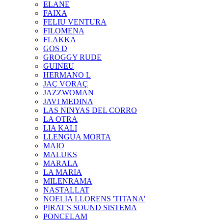
ELANE
FAIXA
FELIU VENTURA
FILOMENA
FLAKKA
GOS D
GROGGY RUDE
GUINEU
HERMANO L
JAÇ VORAÇ
JAZZWOMAN
JAVI MEDINA
LAS NINYAS DEL CORRO
LA OTRA
LIA KALI
LLENGUA MORTA
MAIO
MALUKS
MARALA
LA MARIA
MILENRAMA
NASTALLAT
NOELIA LLORENS 'TITANA'
PIRAT'S SOUND SISTEMA
PONCELAM