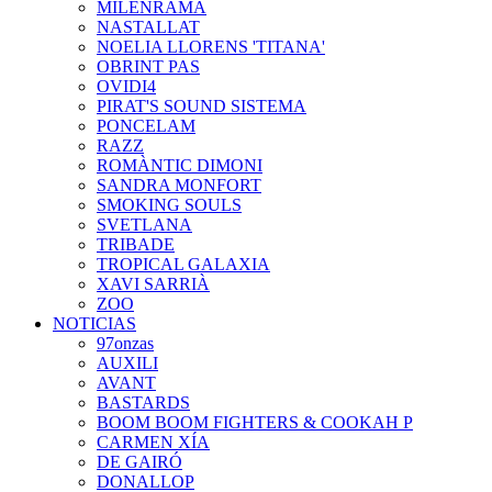
MILENRAMA
NASTALLAT
NOELIA LLORENS 'TITANA'
OBRINT PAS
OVIDI4
PIRAT'S SOUND SISTEMA
PONCELAM
RAZZ
ROMÀNTIC DIMONI
SANDRA MONFORT
SMOKING SOULS
SVETLANA
TRIBADE
TROPICAL GALAXIA
XAVI SARRIÀ
ZOO
NOTICIAS
97onzas
AUXILI
AVANT
BASTARDS
BOOM BOOM FIGHTERS & COOKAH P
CARMEN XÍA
DE GAIRÓ
DONALLOP