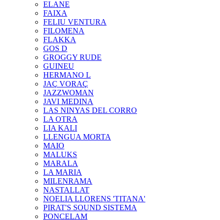
ELANE
FAIXA
FELIU VENTURA
FILOMENA
FLAKKA
GOS D
GROGGY RUDE
GUINEU
HERMANO L
JAÇ VORAÇ
JAZZWOMAN
JAVI MEDINA
LAS NINYAS DEL CORRO
LA OTRA
LIA KALI
LLENGUA MORTA
MAIO
MALUKS
MARALA
LA MARIA
MILENRAMA
NASTALLAT
NOELIA LLORENS 'TITANA'
PIRAT'S SOUND SISTEMA
PONCELAM