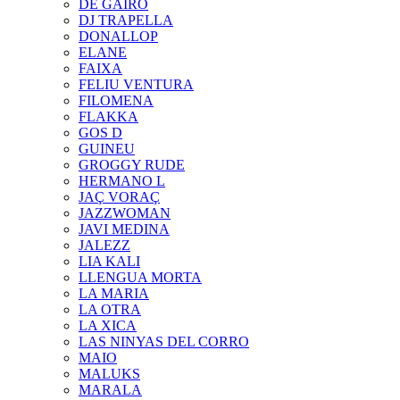
DE GAIRÓ
DJ TRAPELLA
DONALLOP
ELANE
FAIXA
FELIU VENTURA
FILOMENA
FLAKKA
GOS D
GUINEU
GROGGY RUDE
HERMANO L
JAÇ VORAÇ
JAZZWOMAN
JAVI MEDINA
JALEZZ
LIA KALI
LLENGUA MORTA
LA MARIA
LA OTRA
LA XICA
LAS NINYAS DEL CORRO
MAIO
MALUKS
MARALA