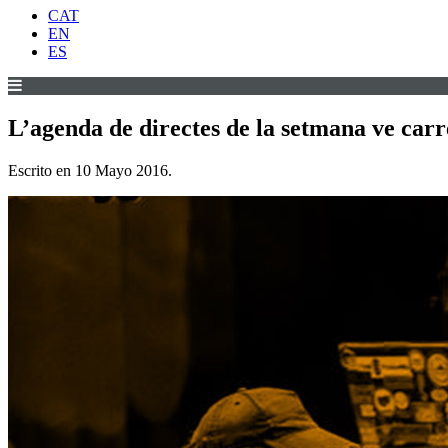
CAT
EN
ES
L’agenda de directes de la setmana ve car
Escrito en
10 Mayo 2016
.