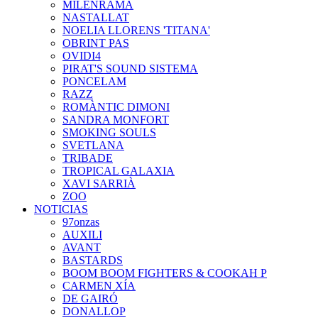
MILENRAMA
NASTALLAT
NOELIA LLORENS 'TITANA'
OBRINT PAS
OVIDI4
PIRAT'S SOUND SISTEMA
PONCELAM
RAZZ
ROMÀNTIC DIMONI
SANDRA MONFORT
SMOKING SOULS
SVETLANA
TRIBADE
TROPICAL GALAXIA
XAVI SARRIÀ
ZOO
NOTICIAS
97onzas
AUXILI
AVANT
BASTARDS
BOOM BOOM FIGHTERS & COOKAH P
CARMEN XÍA
DE GAIRÓ
DONALLOP