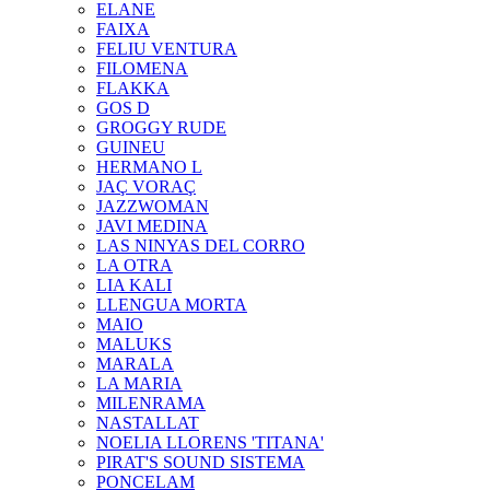
ELANE
FAIXA
FELIU VENTURA
FILOMENA
FLAKKA
GOS D
GROGGY RUDE
GUINEU
HERMANO L
JAÇ VORAÇ
JAZZWOMAN
JAVI MEDINA
LAS NINYAS DEL CORRO
LA OTRA
LIA KALI
LLENGUA MORTA
MAIO
MALUKS
MARALA
LA MARIA
MILENRAMA
NASTALLAT
NOELIA LLORENS 'TITANA'
PIRAT'S SOUND SISTEMA
PONCELAM