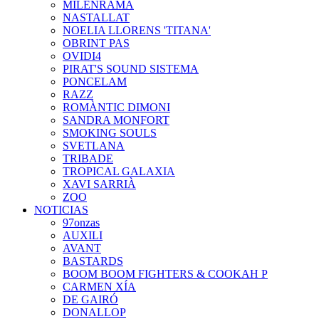
MILENRAMA
NASTALLAT
NOELIA LLORENS 'TITANA'
OBRINT PAS
OVIDI4
PIRAT'S SOUND SISTEMA
PONCELAM
RAZZ
ROMÀNTIC DIMONI
SANDRA MONFORT
SMOKING SOULS
SVETLANA
TRIBADE
TROPICAL GALAXIA
XAVI SARRIÀ
ZOO
NOTICIAS
97onzas
AUXILI
AVANT
BASTARDS
BOOM BOOM FIGHTERS & COOKAH P
CARMEN XÍA
DE GAIRÓ
DONALLOP