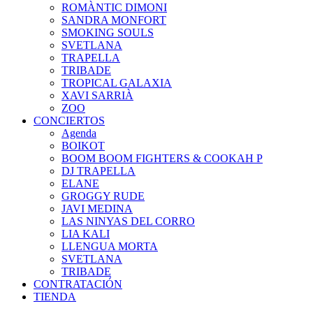
ROMÀNTIC DIMONI
SANDRA MONFORT
SMOKING SOULS
SVETLANA
TRAPELLA
TRIBADE
TROPICAL GALAXIA
XAVI SARRIÀ
ZOO
CONCIERTOS
Agenda
BOIKOT
BOOM BOOM FIGHTERS & COOKAH P
DJ TRAPELLA
ELANE
GROGGY RUDE
JAVI MEDINA
LAS NINYAS DEL CORRO
LIA KALI
LLENGUA MORTA
SVETLANA
TRIBADE
CONTRATACIÓN
TIENDA