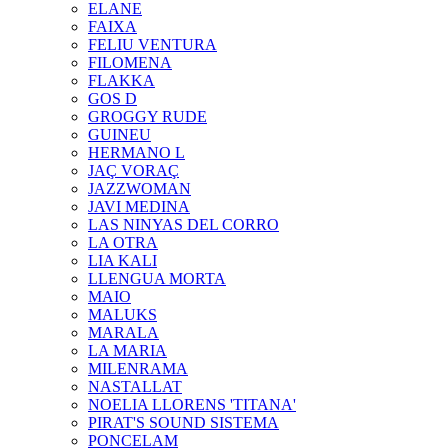
ELANE
FAIXA
FELIU VENTURA
FILOMENA
FLAKKA
GOS D
GROGGY RUDE
GUINEU
HERMANO L
JAÇ VORAÇ
JAZZWOMAN
JAVI MEDINA
LAS NINYAS DEL CORRO
LA OTRA
LIA KALI
LLENGUA MORTA
MAIO
MALUKS
MARALA
LA MARIA
MILENRAMA
NASTALLAT
NOELIA LLORENS 'TITANA'
PIRAT'S SOUND SISTEMA
PONCELAM