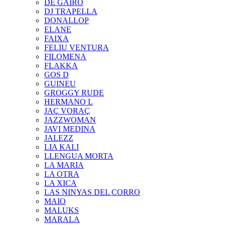
DE GAIRÓ
DJ TRAPELLA
DONALLOP
ELANE
FAIXA
FELIU VENTURA
FILOMENA
FLAKKA
GOS D
GUINEU
GROGGY RUDE
HERMANO L
JAÇ VORAÇ
JAZZWOMAN
JAVI MEDINA
JALEZZ
LIA KALI
LLENGUA MORTA
LA MARIA
LA OTRA
LA XICA
LAS NINYAS DEL CORRO
MAIO
MALUKS
MARALA