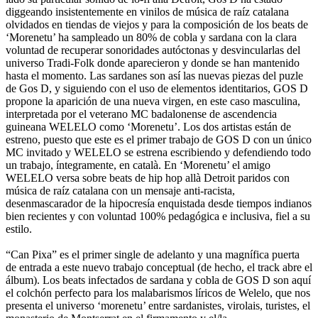
diggeando insistentemente en vinilos de música de raíz catalana
olvidados en tiendas de viejos y para la composición de los beats de
‘Morenetu’ ha sampleado un 80% de cobla y sardana con la clara
voluntad de recuperar sonoridades autóctonas y desvincularlas del
universo Tradi-Folk donde aparecieron y donde se han mantenido
hasta el momento. Las sardanes son así las nuevas piezas del puzle
de Gos D, y siguiendo con el uso de elementos identitarios, GOS D
propone la aparición de una nueva virgen, en este caso masculina,
interpretada por el veterano MC badalonense de ascendencia
guineana WELELO como ‘Morenetu’. Los dos artistas están de
estreno, puesto que este es el primer trabajo de GOS D con un único
MC invitado y WELELO se estrena escribiendo y defendiendo todo
un trabajo, íntegramente, en català. En ‘Morenetu’ el amigo
WELELO versa sobre beats de hip hop allà Detroit paridos con
música de raíz catalana con un mensaje anti-racista,
desenmascarador de la hipocresía enquistada desde tiempos indianos
bien recientes y con voluntad 100% pedagógica e inclusiva, fiel a su
estilo.
“Can Pixa” es el primer single de adelanto y una magnífica puerta
de entrada a este nuevo trabajo conceptual (de hecho, el track abre el
álbum). Los beats infectados de sardana y cobla de GOS D son aquí
el colchón perfecto para los malabarismos líricos de Welelo, que nos
presenta el universo ‘morenetu’ entre sardanistes, virolais, turistes, el