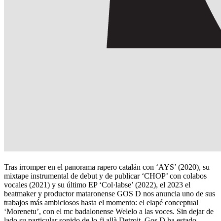
Tras irromper en el panorama rapero catalán con ‘AYS’ (2020), su
mixtape instrumental de debut y de publicar ‘CHOP’ con colabos
vocales (2021) y su último EP ‘Col·labse’ (2022), el 2023 el
beatmaker y productor mataronense GOS D nos anuncia uno de sus
trabajos más ambiciosos hasta el momento: el elapé conceptual
‘Morenetu’, con el mc badalonense Welelo a las voces. Sin dejar de
lado su particular sonido de lo-fi allà Detroit, Gos D ha estado