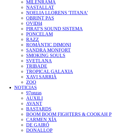
MILENRAMA
NASTALLAT
NOELIA LLORENS 'TITANA'
OBRINT PAS
OVIDI4
PIRAT'S SOUND SISTEMA
PONCELAM
RAZZ
ROMÀNTIC DIMONI
SANDRA MONFORT
SMOKING SOULS
SVETLANA
TRIBADE
TROPICAL GALAXIA
XAVI SARRIÀ
ZOO
NOTICIAS
97onzas
AUXILI
AVANT
BASTARDS
BOOM BOOM FIGHTERS & COOKAH P
CARMEN XÍA
DE GAIRÓ
DONALLOP