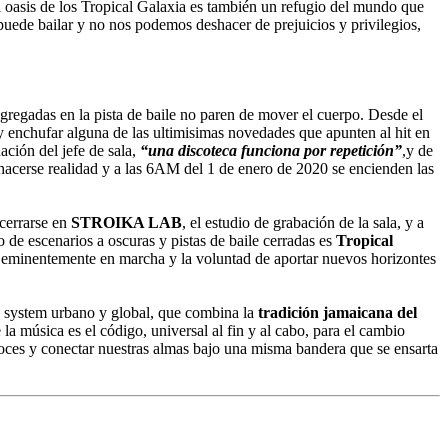
 oasis de los Tropical Galaxia es también un refugio del mundo que
 puede bailar y no nos podemos deshacer de prejuicios y privilegios,
gregadas en la pista de baile no paren de mover el cuerpo. Desde el
to y enchufar alguna de las ultimisimas novedades que apunten al hit en
ación del jefe de sala,
“una discoteca funciona por repetición”
,y de
 hacerse realidad y a las 6AM del 1 de enero de 2020 se encienden las
ncerrarse en
STROIKA LAB
, el estudio de grabación de la sala, y a
o de escenarios a oscuras y pistas de baile cerradas es
Tropical
dar eminentemente en marcha y la voluntad de aportar nuevos horizontes
d system urbano y global, que combina la
tradición jamaicana del
 la música es el código, universal al fin y al cabo, para el cambio
voces y conectar nuestras almas bajo una misma bandera que se ensarta