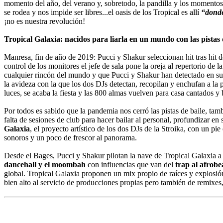
momento del año, del verano y, sobretodo, la pandilla y los momentos
se rodea y nos impide ser libres...el oasis de los Tropical es allí
“donde
¡no es nuestra revolución!
Tropical Galaxia: nacidos para liarla en un mundo con las pistas 
Manresa, fin de año de 2019: Pucci y Shakur seleccionan hit tras hit d
control de los monitores el jefe de sala pone la oreja al repertorio de
cualquier rincón del mundo y que Pucci y Shakur han detectado en su ra
la avideza con la que los dos DJs detectan, recopilan y enchufan a la
luces, se acaba la fiesta y las 800 almas vuelven para casa cantados y
Por todos es sabido que la pandemia nos cerró las pistas de baile, ta
falta de sesiones de club para hacer bailar al personal, profundizar e
Galaxia
, el proyecto artístico de los dos DJs de la Stroika, con un p
sonoros y un poco de frescor al panorama.
Desde el Bages, Pucci y Shakur pilotan la nave de Tropical Galaxia 
dancehall y el moombah
con influencias que van del
trap al afrobe
global. Tropical Galaxia proponen un mix propio de raíces y explosió
bien alto al servicio de producciones propias pero también de remixes