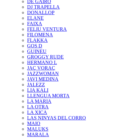
DE GAIRÓ
DJ TRAPELLA
DONALLOP
ELANE
FAIXA
FELIU VENTURA
FILOMENA
FLAKKA
GOS D
GUINEU
GROGGY RUDE
HERMANO L
JAÇ VORAÇ
JAZZWOMAN
JAVI MEDINA
JALEZZ
LIA KALI
LLENGUA MORTA
LA MARIA
LA OTRA
LA XICA
LAS NINYAS DEL CORRO
MAIO
MALUKS
MARALA