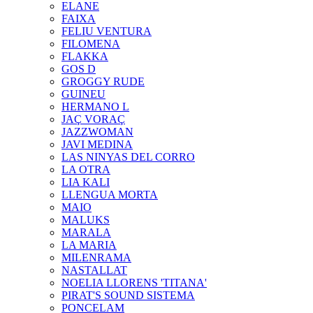
ELANE
FAIXA
FELIU VENTURA
FILOMENA
FLAKKA
GOS D
GROGGY RUDE
GUINEU
HERMANO L
JAÇ VORAÇ
JAZZWOMAN
JAVI MEDINA
LAS NINYAS DEL CORRO
LA OTRA
LIA KALI
LLENGUA MORTA
MAIO
MALUKS
MARALA
LA MARIA
MILENRAMA
NASTALLAT
NOELIA LLORENS 'TITANA'
PIRAT'S SOUND SISTEMA
PONCELAM