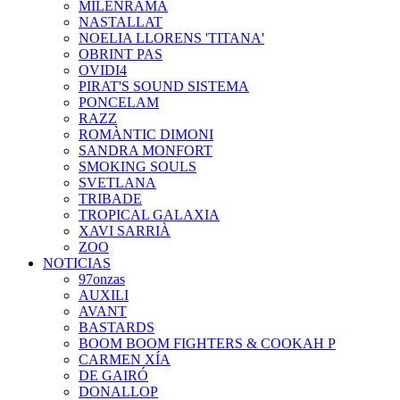
MILENRAMA
NASTALLAT
NOELIA LLORENS 'TITANA'
OBRINT PAS
OVIDI4
PIRAT'S SOUND SISTEMA
PONCELAM
RAZZ
ROMÀNTIC DIMONI
SANDRA MONFORT
SMOKING SOULS
SVETLANA
TRIBADE
TROPICAL GALAXIA
XAVI SARRIÀ
ZOO
NOTICIAS
97onzas
AUXILI
AVANT
BASTARDS
BOOM BOOM FIGHTERS & COOKAH P
CARMEN XÍA
DE GAIRÓ
DONALLOP