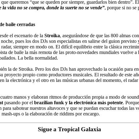
 que queremos “que se queden por siempre, guardarlos bien dentro”. El
 la vida no se compra, donde la suerte no se vende”
, porque si no se
de baile cerradas
esde el escenario de la
Stroika
, asegurándose de que las 800 almas con
 la noche, pues los dos DJs son especialistas en salirse del guion previs
dar, siempre en modo on. El difícil equilibrio entre la clásica recrimin
 pista de baile la más remota de las proto-novedades mundiales vuelve a
 bailados. La bella normalidad.
mbién la de Stroika. Pero los dos DJs han aprovechado la ocasión para e
n su proyecto propio como productores musicales. El resultado de este añ
ie en la electrónica y el otro en las músicas urbanas del momento, el ra
a cuatro manos y elaboran ritmos de producción propia a modo de soun
at
pasando por el
brazilian funk y la electrónica más potente
. Porque
n para sabotear nuestros altavoces y que se puedan escuchar todas las 
, mash-ups o la elaboración de riddims por encargo.
Sigue a Tropical Galaxia