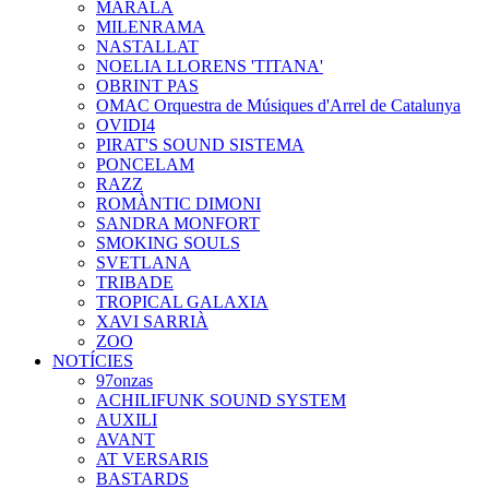
MARALA
MILENRAMA
NASTALLAT
NOELIA LLORENS 'TITANA'
OBRINT PAS
OMAC Orquestra de Músiques d'Arrel de Catalunya
OVIDI4
PIRAT'S SOUND SISTEMA
PONCELAM
RAZZ
ROMÀNTIC DIMONI
SANDRA MONFORT
SMOKING SOULS
SVETLANA
TRIBADE
TROPICAL GALAXIA
XAVI SARRIÀ
ZOO
NOTÍCIES
97onzas
ACHILIFUNK SOUND SYSTEM
AUXILI
AVANT
AT VERSARIS
BASTARDS