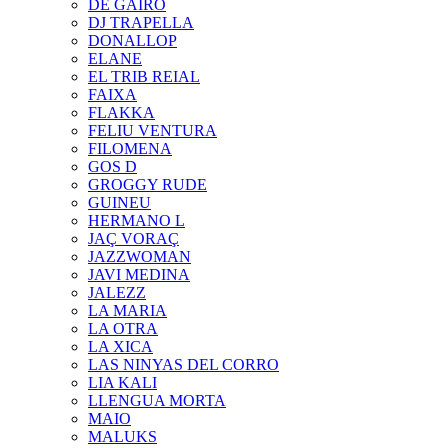
DE GAIRÓ
DJ TRAPELLA
DONALLOP
ELANE
EL TRIB REIAL
FAIXA
FLAKKA
FELIU VENTURA
FILOMENA
GOS D
GROGGY RUDE
GUINEU
HERMANO L
JAÇ VORAÇ
JAZZWOMAN
JAVI MEDINA
JALEZZ
LA MARIA
LA OTRA
LA XICA
LAS NINYAS DEL CORRO
LIA KALI
LLENGUA MORTA
MAIO
MALUKS