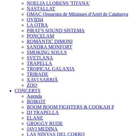
NOELIA LLORENS 'TITANA'
NASTALLAT
OMAC Orquestra de Músiques d'Arrel de Catalunya
OVIDI4
LA OTRA
PIRAT'S SOUND SISTEMA
PONCELAM
ROMÀNTIC DIMONI
SANDRA MONFORT
SMOKING SOULS
SVETLANA
TRAPELLA
TROPICAL GALAXIA
TRIBADE
XAVI SARRIÀ
ZOO
CONCERTS
Agenda
BOIKOT
BOOM BOOM FIGHTERS & COOKAH P
DJ TRAPELLA
ELANE
GROGGY RUDE
JAVI MEDINA
LAS NINYAS DEL CORRO