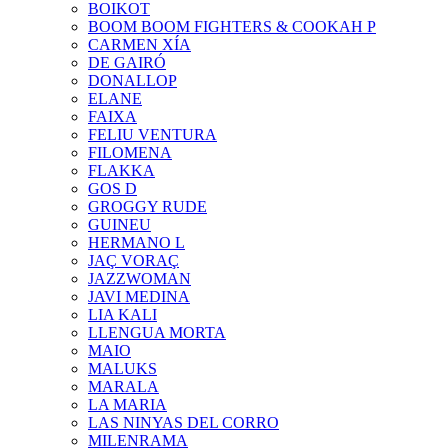
BOIKOT
BOOM BOOM FIGHTERS & COOKAH P
CARMEN XÍA
DE GAIRÓ
DONALLOP
ELANE
FAIXA
FELIU VENTURA
FILOMENA
FLAKKA
GOS D
GROGGY RUDE
GUINEU
HERMANO L
JAÇ VORAÇ
JAZZWOMAN
JAVI MEDINA
LIA KALI
LLENGUA MORTA
MAIO
MALUKS
MARALA
LA MARIA
LAS NINYAS DEL CORRO
MILENRAMA