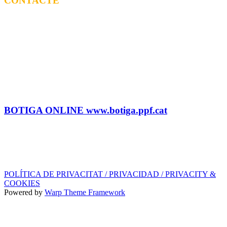
CONTACTE
CONTRACTACIÓ
Litus Tenesa (+34) 615 27 69 02 | litus@ppf.cat
Marc Escribano (+34) 660 314 015 |
marc.em@ppf.cat
contractacio@ppf.cat
BOTIGA
Tel.: (+34) 93 878 74 80 comandes@ppf.cat
BOTIGA ONLINE www.botiga.ppf.cat
SEGELL DISCOGRÀFIC, LLICÈNCIES,
PROMOS i EDITORIAL
info@ppf.cat
POLÍTICA DE PRIVACITAT / PRIVACIDAD / PRIVACITY &
COOKIES
Powered by
Warp Theme Framework