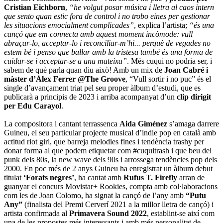
Cristian Eichborn
,
“he volgut posar música i lletra al caos intern
que sento quan estic fora de control i no trobo eines per gestionar
les situacions emocialment complicades”
, explica l’artista;
“és una
cançó que em connecta amb aquest moment incòmode: vull
abraçar-lo, acceptar-lo i reconciliar-m’hi... perquè de vegades no
estem bé i penso que ballar amb la tristesa també és una forma de
cuidar-se i acceptar-se a una mateixa”
. Més cuqui no podria ser, i
sabem de què parla quan diu això! Amb un mix de
Joan Cabré i
màster d’Àlex Ferrer @The Groove
, “Vull sortir i no puc” és el
single d’avançament triat pel seu proper àlbum d’estudi, que es
publicarà a principis de 2023 i arriba acompanyat d’un
clip dirigit
per Edu Carayol
.
La compositora i cantant terrassenca
Aida Giménez
s’amaga darrere
Guineu, el seu particular projecte musical d’indie pop en català amb
actitud riot girl, que barreja melodies fines i tendència trashy per
donar forma al que podem etiquetar com #cuquitrash i que beu del
punk dels 80s, la new wave dels 90s i arrossega tendències pop dels
2000. En poc més de 2 anys Guineu ha enregistrat un àlbum debut
titulat
‘Forats negres’
, ha cantat amb
Rufus T. Firefly
arran de
guanyar el concurs Movistar+ Rookies, compta amb col·laboracions
com les de Joan Colomo, ha signat la cançó de l’any amb
“Putu
Any”
(finalista del Premi Cerverí 2021 a la millor lletra de cançó) i
artista confirmada al
Primavera Sound 2022
, establint-se així com
una de les propostes més interessants i amb més personalitat de