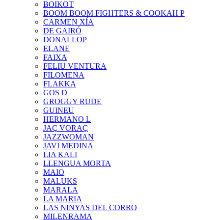
BOIKOT
BOOM BOOM FIGHTERS & COOKAH P
CARMEN XÍA
DE GAIRÓ
DONALLOP
ELANE
FAIXA
FELIU VENTURA
FILOMENA
FLAKKA
GOS D
GROGGY RUDE
GUINEU
HERMANO L
JAÇ VORAÇ
JAZZWOMAN
JAVI MEDINA
LIA KALI
LLENGUA MORTA
MAIO
MALUKS
MARALA
LA MARIA
LAS NINYAS DEL CORRO
MILENRAMA