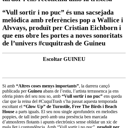
“Vull sortir i no puc” és una sacsejada
melódica amb referències pop a Wallice i
Alvvays, produït per Cristian Eichborn i
que ens obre les portes a noves sonoritats
de l’univers #cuquitrash de Guineu
Escoltar GUINEU
Si amb
“Altres coses menys importants”
, la darrera cançó
publicada per
Guineu
abans de l’estiu, l’artista terrassenca ja ens
oferia pistes del seu nou so, amb
“Vull sortir i no puc”
ens queda
clar que la reina del #CuquiTrash s’ha passat aquesta temporada
escoltant el
“Glow Up” de Turnstile, Free The Birds i Beach
House
a parts iguals. El seu nou single aprofundeix en melodies
poppies, de tall indie però amb una presència ben marcada
d’atmosferes flotants i apunts electrònics sense oblidar un xic de
mala llet i contundència. Amb “Vull sortir i no puc”,
produït per