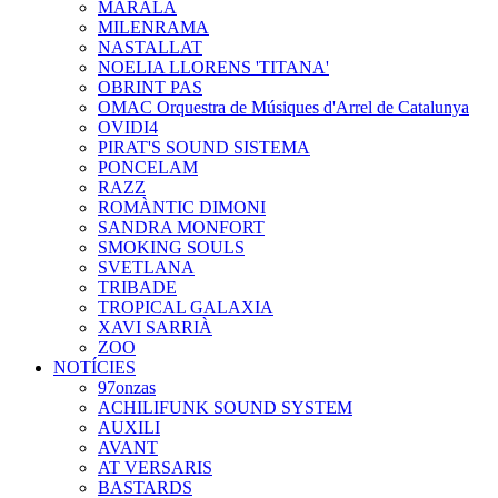
MARALA
MILENRAMA
NASTALLAT
NOELIA LLORENS 'TITANA'
OBRINT PAS
OMAC Orquestra de Músiques d'Arrel de Catalunya
OVIDI4
PIRAT'S SOUND SISTEMA
PONCELAM
RAZZ
ROMÀNTIC DIMONI
SANDRA MONFORT
SMOKING SOULS
SVETLANA
TRIBADE
TROPICAL GALAXIA
XAVI SARRIÀ
ZOO
NOTÍCIES
97onzas
ACHILIFUNK SOUND SYSTEM
AUXILI
AVANT
AT VERSARIS
BASTARDS