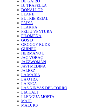
DE GAIRÓ
DJ TRAPELLA
DONALLOP
ELANE
EL TRIB REIAL
FAIXA
FLAKKA
FELIU VENTURA
FILOMENA
GOS D
GROGGY RUDE
GUINEU
HERMANO L
JAÇ VORAÇ
JAZZWOMAN
JAVI MEDINA
JALEZZ
LA MARIA
LA OTRA
LA XICA
LAS NINYAS DEL CORRO
LIA KALI
LLENGUA MORTA
MAIO
MALUKS