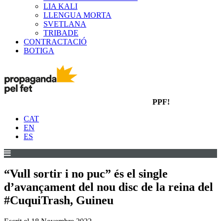
LIA KALI
LLENGUA MORTA
SVETLANA
TRIBADE
CONTRACTACIÓ
BOTIGA
PPF!
CAT
EN
ES
“Vull sortir i no puc” és el single
d’avançament del nou disc de la reina del
#CuquiTrash, Guineu