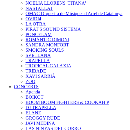
NOELIA LLORENS 'TITANA'
NASTALLAT
OMAC Orquestra de Músiques d'Arrel de Catalunya
OVIDI4
LA OTRA
PIRAT'S SOUND SISTEMA
PONCELAM
ROMÀNTIC DIMONI
SANDRA MONFORT
SMOKING SOULS
SVETLANA
TRAPELLA
TROPICAL GALAXIA
TRIBADE
XAVI SARRIÀ
ZOO
CONCERTS
Agenda
BOIKOT
BOOM BOOM FIGHTERS & COOKAH P
DJ TRAPELLA
ELANE
GROGGY RUDE
JAVI MEDINA
LAS NINYAS DEL CORRO