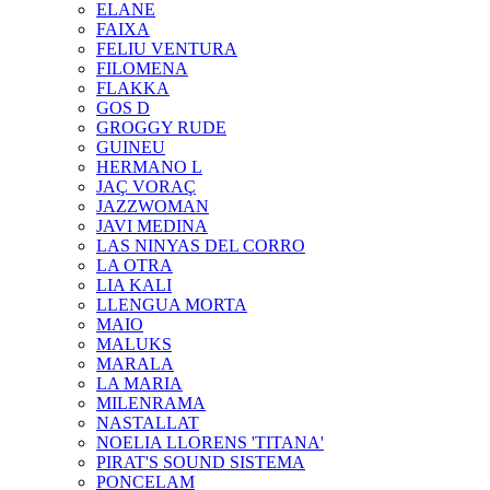
ELANE
FAIXA
FELIU VENTURA
FILOMENA
FLAKKA
GOS D
GROGGY RUDE
GUINEU
HERMANO L
JAÇ VORAÇ
JAZZWOMAN
JAVI MEDINA
LAS NINYAS DEL CORRO
LA OTRA
LIA KALI
LLENGUA MORTA
MAIO
MALUKS
MARALA
LA MARIA
MILENRAMA
NASTALLAT
NOELIA LLORENS 'TITANA'
PIRAT'S SOUND SISTEMA
PONCELAM