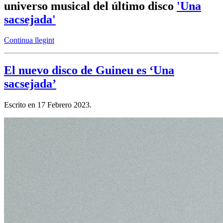
universo musical del último disco
'Una
sacsejada'
Continua llegint
El nuevo disco de Guineu es ‘Una
sacsejada’
Escrito en
17 Febrero 2023
.