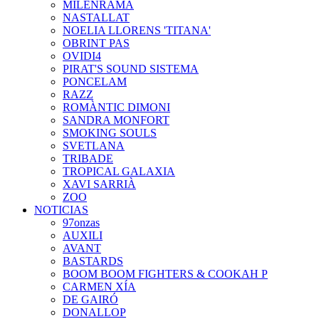
MILENRAMA
NASTALLAT
NOELIA LLORENS 'TITANA'
OBRINT PAS
OVIDI4
PIRAT'S SOUND SISTEMA
PONCELAM
RAZZ
ROMÀNTIC DIMONI
SANDRA MONFORT
SMOKING SOULS
SVETLANA
TRIBADE
TROPICAL GALAXIA
XAVI SARRIÀ
ZOO
NOTICIAS
97onzas
AUXILI
AVANT
BASTARDS
BOOM BOOM FIGHTERS & COOKAH P
CARMEN XÍA
DE GAIRÓ
DONALLOP