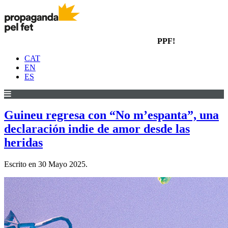
PPF!
CAT
EN
ES
Guineu regresa con “No m’espanta”, una
declaración indie de amor desde las
heridas
Escrito en
30 Mayo 2025
.