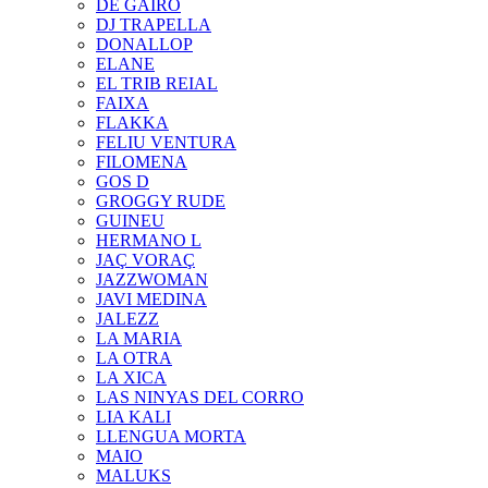
DE GAIRÓ
DJ TRAPELLA
DONALLOP
ELANE
EL TRIB REIAL
FAIXA
FLAKKA
FELIU VENTURA
FILOMENA
GOS D
GROGGY RUDE
GUINEU
HERMANO L
JAÇ VORAÇ
JAZZWOMAN
JAVI MEDINA
JALEZZ
LA MARIA
LA OTRA
LA XICA
LAS NINYAS DEL CORRO
LIA KALI
LLENGUA MORTA
MAIO
MALUKS