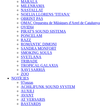
MARALA
MILENRAMA
NASTALLAT
NOELIA LLORENS 'TITANA'
OBRINT PAS
OMAC Orquestra de Músiques d'Arrel de Catalunya
OVIDI4
PIRAT'S SOUND SISTEMA
PONCELAM
RAZZ
ROMÀNTIC DIMONI
SANDRA MONFORT
SMOKING SOULS
SVETLANA
TRIBADE
TROPICAL GALAXIA
XAVI SARRIÀ
ZOO
NOTÍCIES
97onzas
ACHILIFUNK SOUND SYSTEM
AUXILI
AVANT
AT VERSARIS
BASTARDS