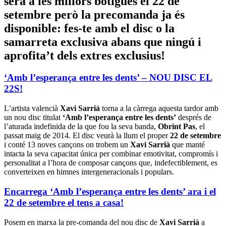
serà a les millors botigues el 22 de
setembre però la precomanda ja és
disponible: fes-te amb el disc o la
samarreta exclusiva abans que ningú i
aprofita’t dels extres exclusius!
‘Amb l’esperança entre les dents’ – NOU DISC EL
22S!
L’artista valencià
Xavi Sarrià
torna a la càrrega aquesta tardor amb
un nou disc titulat
‘Amb l’esperança entre les dents’
després de
l’aturada indefinida de la que fou la seva banda,
Obrint Pas
, el
passat maig de 2014. El disc veurà la llum el proper
22 de setembre
i conté 13 noves cançons on trobem un
Xavi Sarrià
que manté
intacta la seva capacitat única per combinar emotivitat, compromís i
personalitat a l’hora de composar cançons que, indefectiblement, es
converteixen en himnes intergeneracionals i populars.
Encarrega ‘Amb l’esperança entre les dents’ ara i el
22 de setembre el tens a casa!
Posem en marxa la pre-comanda del nou disc de
Xavi Sarrià
a