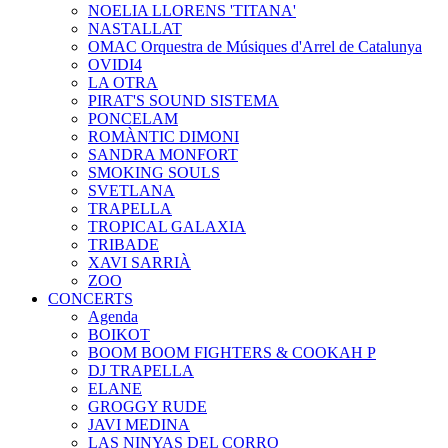
NOELIA LLORENS 'TITANA'
NASTALLAT
OMAC Orquestra de Músiques d'Arrel de Catalunya
OVIDI4
LA OTRA
PIRAT'S SOUND SISTEMA
PONCELAM
ROMÀNTIC DIMONI
SANDRA MONFORT
SMOKING SOULS
SVETLANA
TRAPELLA
TROPICAL GALAXIA
TRIBADE
XAVI SARRIÀ
ZOO
CONCERTS
Agenda
BOIKOT
BOOM BOOM FIGHTERS & COOKAH P
DJ TRAPELLA
ELANE
GROGGY RUDE
JAVI MEDINA
LAS NINYAS DEL CORRO