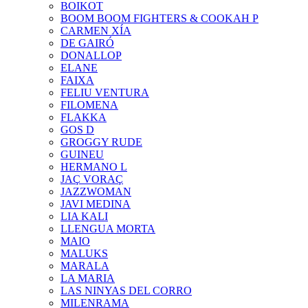
BOIKOT
BOOM BOOM FIGHTERS & COOKAH P
CARMEN XÍA
DE GAIRÓ
DONALLOP
ELANE
FAIXA
FELIU VENTURA
FILOMENA
FLAKKA
GOS D
GROGGY RUDE
GUINEU
HERMANO L
JAÇ VORAÇ
JAZZWOMAN
JAVI MEDINA
LIA KALI
LLENGUA MORTA
MAIO
MALUKS
MARALA
LA MARIA
LAS NINYAS DEL CORRO
MILENRAMA