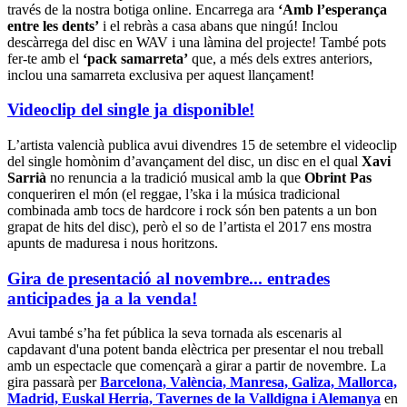
través de la nostra botiga online. Encarrega ara
‘Amb l’esperança
entre les dents’
i el rebràs a casa abans que ningú! Inclou
descàrrega del disc en WAV i una làmina del projecte! També pots
fer-te amb el
‘pack samarreta’
que, a més dels extres anteriors,
inclou una samarreta exclusiva per aquest llançament!
Videoclip del single ja disponible!
L’artista valencià publica avui divendres 15 de setembre el videoclip
del single homònim d’avançament del disc, un disc en el qual
Xavi
Sarrià
no renuncia a la tradició musical amb la que
Obrint Pas
conqueriren el món (el reggae, l’ska i la música tradicional
combinada amb tocs de hardcore i rock són ben patents a un bon
grapat de hits del disc), però el so de l’artista el 2017 ens mostra
apunts de maduresa i nous horitzons.
Gira de presentació al novembre... entrades
anticipades ja a la venda!
Avui també s’ha fet pública la seva tornada als escenaris al
capdavant d'una potent banda elèctrica per presentar el nou treball
amb un espectacle que començarà a girar a partir de novembre. La
gira passarà per
Barcelona, València, Manresa, Galiza, Mallorca,
Madrid, Euskal Herria, Tavernes de la Valldigna i Alemanya
en