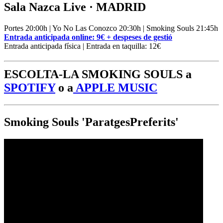
Sala Nazca Live · MADRID
Portes 20:00h | Yo No Las Conozco 20:30h | Smoking Souls 21:45h
Entrada anticipada online: 9€ + despeses de gestió
Entrada anticipada física | Entrada en taquilla: 12€
ESCOLTA-LA SMOKING SOULS a
SPOTIFY
o a
APPLE MUSIC
Smoking Souls 'ParatgesPreferits'