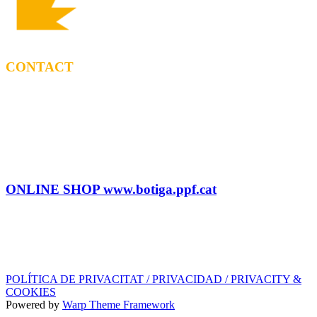
CONTACT
BOOKING
Tel: (+34) 615 27 69 02
contractacio@ppf.cat
SHOP
Tel.: (+34) 93 878 74 80 comandes@ppf.cat
ONLINE SHOP www.botiga.ppf.cat
SEGELL DISCOGRÀFIC, LLICÈNCIES,
PROMOS i EDITORIAL
info@ppf.cat
POLÍTICA DE PRIVACITAT / PRIVACIDAD / PRIVACITY &
COOKIES
Powered by
Warp Theme Framework