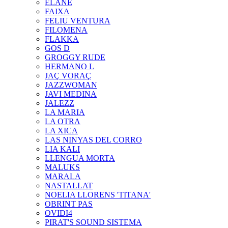
ELANE
FAIXA
FELIU VENTURA
FILOMENA
FLAKKA
GOS D
GROGGY RUDE
HERMANO L
JAÇ VORAÇ
JAZZWOMAN
JAVI MEDINA
JALEZZ
LA MARIA
LA OTRA
LA XICA
LAS NINYAS DEL CORRO
LIA KALI
LLENGUA MORTA
MALUKS
MARALA
NASTALLAT
NOELIA LLORENS 'TITANA'
OBRINT PAS
OVIDI4
PIRAT'S SOUND SISTEMA