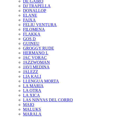
DE GAIRÓ
DJ TRAPELLA
DONALLOP
ELANE
FAIXA
FELIU VENTURA
FILOMENA
FLAKKA
GOS D
GUINEU
GROGGY RUDE
HERMANO L
JAÇ VORAÇ
JAZZWOMAN
JAVI MEDINA
JALEZZ
LIA KALI
LLENGUA MORTA
LA MARIA
LA OTRA
LA XICA
LAS NINYAS DEL CORRO
MAIO
MALUKS
MARALA