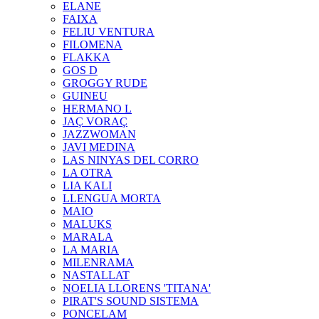
ELANE
FAIXA
FELIU VENTURA
FILOMENA
FLAKKA
GOS D
GROGGY RUDE
GUINEU
HERMANO L
JAÇ VORAÇ
JAZZWOMAN
JAVI MEDINA
LAS NINYAS DEL CORRO
LA OTRA
LIA KALI
LLENGUA MORTA
MAIO
MALUKS
MARALA
LA MARIA
MILENRAMA
NASTALLAT
NOELIA LLORENS 'TITANA'
PIRAT'S SOUND SISTEMA
PONCELAM