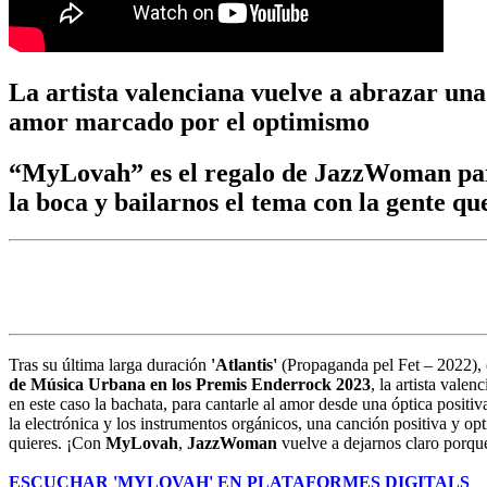
La artista valenciana vuelve a abrazar una
amor marcado por el optimismo
“MyLovah” es el regalo de JazzWoman para 
la boca y bailarnos el tema con la gente 
Tras su última larga duración
'Atlantis'
(Propaganda pel Fet – 2022),
de Música Urbana en los Premis Enderrock 2023
, la artista vale
en este caso la bachata, para cantarle al amor desde una óptica positiv
la electrónica y los instrumentos orgánicos, una canción positiva y o
quieres. ¡Con
MyLovah
,
JazzWoman
vuelve a dejarnos claro porque
ESCUCHAR 'MYLOVAH' EN PLATAFORMES DIGITALS