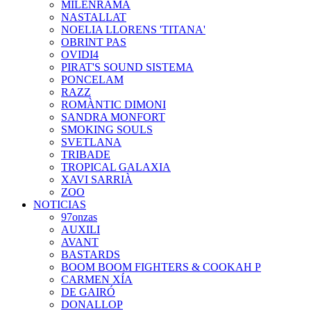
MILENRAMA
NASTALLAT
NOELIA LLORENS 'TITANA'
OBRINT PAS
OVIDI4
PIRAT'S SOUND SISTEMA
PONCELAM
RAZZ
ROMÀNTIC DIMONI
SANDRA MONFORT
SMOKING SOULS
SVETLANA
TRIBADE
TROPICAL GALAXIA
XAVI SARRIÀ
ZOO
NOTICIAS
97onzas
AUXILI
AVANT
BASTARDS
BOOM BOOM FIGHTERS & COOKAH P
CARMEN XÍA
DE GAIRÓ
DONALLOP