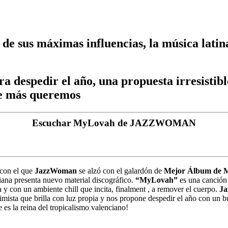
 de sus máximas influencias, la música latin
despedir el año, una propuesta irresistibl
que más queremos
Escuchar MyLovah de JAZZWOMAN
 con el que
JazzWoman
se alzó con el galardón de
Mejor Álbum de Mú
nciana presenta nuevo material discográfico.
“MyLovah”
es una canción 
a y con un ambiente chill que incita, finalment , a remover el cuerpo.
J
ptimista que brilla con luz propia y nos propone despedir el año con un 
 es la reina del tropicalismo valenciano!