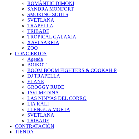
ROMÀNTIC DIMONI
SANDRA MONFORT
SMOKING SOULS
SVETLANA
TRAPELLA
TRIBADE
TROPICAL GALAXIA
XAVI SARRIÀ
ZOO
CONCIERTOS
Agenda
BOIKOT
BOOM BOOM FIGHTERS & COOKAH P
DJ TRAPELLA
ELANE
GROGGY RUDE
JAVI MEDINA
LAS NINYAS DEL CORRO
LIA KALI
LLENGUA MORTA
SVETLANA
TRIBADE
CONTRATACIÓN
TIENDA