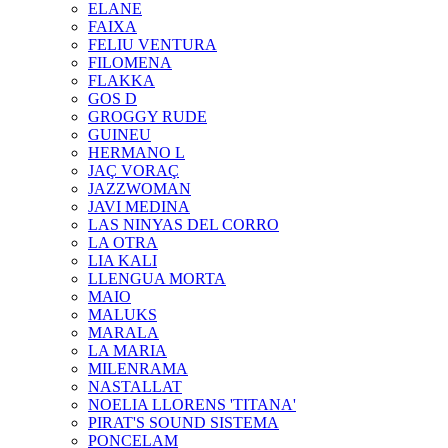
ELANE
FAIXA
FELIU VENTURA
FILOMENA
FLAKKA
GOS D
GROGGY RUDE
GUINEU
HERMANO L
JAÇ VORAÇ
JAZZWOMAN
JAVI MEDINA
LAS NINYAS DEL CORRO
LA OTRA
LIA KALI
LLENGUA MORTA
MAIO
MALUKS
MARALA
LA MARIA
MILENRAMA
NASTALLAT
NOELIA LLORENS 'TITANA'
PIRAT'S SOUND SISTEMA
PONCELAM