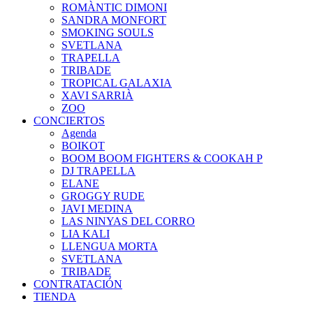
ROMÀNTIC DIMONI
SANDRA MONFORT
SMOKING SOULS
SVETLANA
TRAPELLA
TRIBADE
TROPICAL GALAXIA
XAVI SARRIÀ
ZOO
CONCIERTOS
Agenda
BOIKOT
BOOM BOOM FIGHTERS & COOKAH P
DJ TRAPELLA
ELANE
GROGGY RUDE
JAVI MEDINA
LAS NINYAS DEL CORRO
LIA KALI
LLENGUA MORTA
SVETLANA
TRIBADE
CONTRATACIÓN
TIENDA