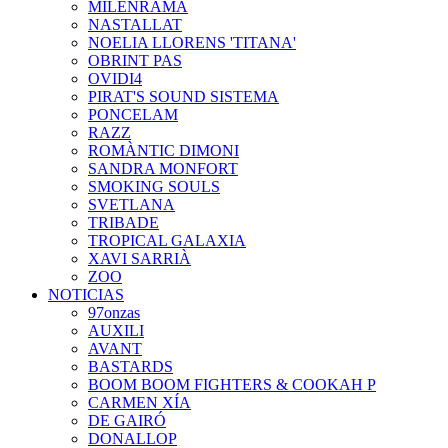
MILENRAMA
NASTALLAT
NOELIA LLORENS 'TITANA'
OBRINT PAS
OVIDI4
PIRAT'S SOUND SISTEMA
PONCELAM
RAZZ
ROMÀNTIC DIMONI
SANDRA MONFORT
SMOKING SOULS
SVETLANA
TRIBADE
TROPICAL GALAXIA
XAVI SARRIÀ
ZOO
NOTICIAS
97onzas
AUXILI
AVANT
BASTARDS
BOOM BOOM FIGHTERS & COOKAH P
CARMEN XÍA
DE GAIRÓ
DONALLOP