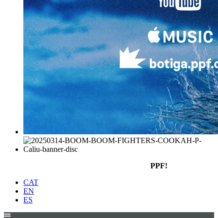
PPF!
CAT
EN
ES