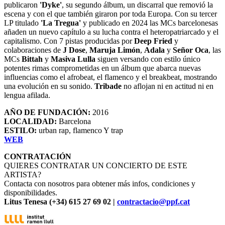
publicaron
'Dyke'
, su segundo álbum, un discarral que removió la
escena y con el que también giraron por toda Europa. Con su tercer
LP titulado
'La Tregua'
y publicado en 2024 las MCs barcelonesas
añaden un nuevo capítulo a su lucha contra el heteropatriarcado y el
capitalismo. Con 7 pistas producidas por
Deep Fried
y
colaboraciones de
J Dose
,
Maruja Limón
,
Adala
y
Señor Oca
, las
MCs
Bittah
y
Masiva Lulla
siguen versando con estilo único
potentes rimas comprometidas en un álbum que abarca nuevas
influencias como el afrobeat, el flamenco y el breakbeat, mostrando
una evolución en su sonido.
Tribade
no aflojan ni en actitud ni en
lengua afilada.
AÑO DE FUNDACIÓN:
2016
LOCALIDAD:
Barcelona
ESTILO:
urban rap, flamenco Y trap
WEB
CONTRATACIÓN
QUIERES CONTRATAR UN CONCIERTO DE ESTE
ARTISTA?
Contacta con nosotros para obtener más infos, condiciones y
disponibilidades.
Litus Tenesa (+34) 615 27 69 02 |
contractacio@ppf.cat