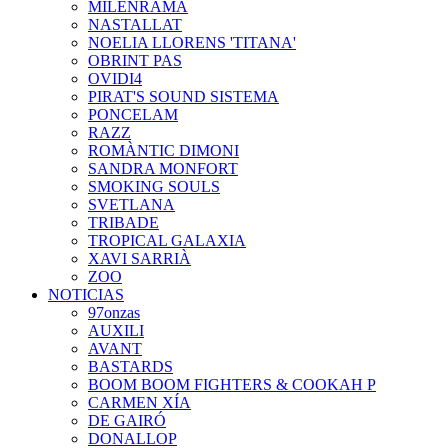
MILENRAMA
NASTALLAT
NOELIA LLORENS 'TITANA'
OBRINT PAS
OVIDI4
PIRAT'S SOUND SISTEMA
PONCELAM
RAZZ
ROMÀNTIC DIMONI
SANDRA MONFORT
SMOKING SOULS
SVETLANA
TRIBADE
TROPICAL GALAXIA
XAVI SARRIÀ
ZOO
NOTICIAS
97onzas
AUXILI
AVANT
BASTARDS
BOOM BOOM FIGHTERS & COOKAH P
CARMEN XÍA
DE GAIRÓ
DONALLOP