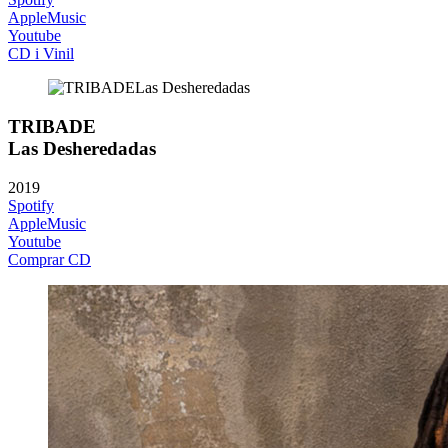
AppleMusic
Youtube
CD i Vinil
TRIBADE
Las Desheredadas
2019
Spotify
AppleMusic
Youtube
Comprar CD