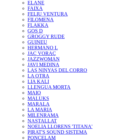
ELANE
FAIXA
FELIU VENTURA
FILOMENA
FLAKKA
GOS D
GROGGY RUDE
GUINEU
HERMANO L
JAÇ VORAÇ
JAZZWOMAN
JAVI MEDINA
LAS NINYAS DEL CORRO
LA OTRA
LIA KALI
LLENGUA MORTA
MAIO
MALUKS
MARALA
LA MARIA
MILENRAMA
NASTALLAT
NOELIA LLORENS 'TITANA'
PIRAT'S SOUND SISTEMA
PONCELAM