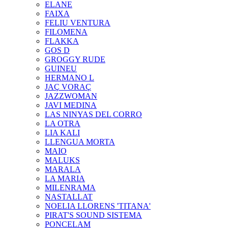
ELANE
FAIXA
FELIU VENTURA
FILOMENA
FLAKKA
GOS D
GROGGY RUDE
GUINEU
HERMANO L
JAÇ VORAÇ
JAZZWOMAN
JAVI MEDINA
LAS NINYAS DEL CORRO
LA OTRA
LIA KALI
LLENGUA MORTA
MAIO
MALUKS
MARALA
LA MARIA
MILENRAMA
NASTALLAT
NOELIA LLORENS 'TITANA'
PIRAT'S SOUND SISTEMA
PONCELAM