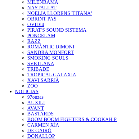
MILENRAMA
NASTALLAT
NOELIA LLORENS 'TITANA'
OBRINT PAS
OVIDI4
PIRAT'S SOUND SISTEMA
PONCELAM
RAZZ
ROMÀNTIC DIMONI
SANDRA MONFORT
SMOKING SOULS
SVETLANA
TRIBADE
TROPICAL GALAXIA
XAVI SARRIÀ
ZOO
NOTICIAS
97onzas
AUXILI
AVANT
BASTARDS
BOOM BOOM FIGHTERS & COOKAH P
CARMEN XÍA
DE GAIRÓ
DONALLOP