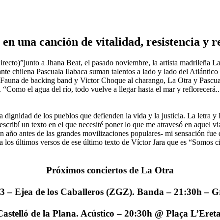
en una canción de vitalidad, resistencia y r
recto)”junto a Jhana Beat, el pasado noviembre, la artista madrileña La
ante chilena Pascuala Ilabaca suman talentos a lado y lado del Atlántic
os Fauna de backing band y Victor Choque al charango, La Otra y Pascu
“Como el agua del río, todo vuelve a llegar hasta el mar y reflorecerá...
la dignidad de los pueblos que defienden la vida y la justicia. La letra
scribí un texto en el que necesité poner lo que me atravesó en aquel 
un año antes de las grandes movilizaciones populares- mi sensación fue 
lla los últimos versos de ese último texto de Víctor Jara que es “Somos
Próximos conciertos de La Otra
3 – Ejea de los Caballeros (ZGZ). Banda – 21:30h – G
Castelló de la Plana. Acústico – 20:30h @ Plaça L’Ereta