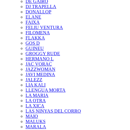
DE GAIRÓ
DJ TRAPELLA
DONALLOP
ELANE
FAIXA
FELIU VENTURA
FILOMENA
FLAKKA
GOS D
GUINEU
GROGGY RUDE
HERMANO L
JAÇ VORAÇ
JAZZWOMAN
JAVI MEDINA
JALEZZ
LIA KALI
LLENGUA MORTA
LA MARIA
LA OTRA
LA XICA
LAS NINYAS DEL CORRO
MAIO
MALUKS
MARALA