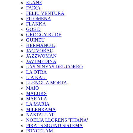
ELANE
FAIXA
FELIU VENTURA
FILOMENA
FLAKKA
GOS D
GROGGY RUDE
GUINEU
HERMANO L
JAÇ VORAÇ
JAZZWOMAN
JAVI MEDINA
LAS NINYAS DEL CORRO
LA OTRA
LIA KALI
LLENGUA MORTA
MAIO
MALUKS
MARALA
LA MARIA
MILENRAMA
NASTALLAT
NOELIA LLORENS 'TITANA'
PIRAT'S SOUND SISTEMA
PONCELAM