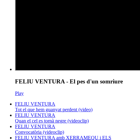
FELIU VENTURA - El pes d'un somriure
Play
FELIU VENTURA
Tot el que hem guanyat perdent (video)
FELIU VENTURA
Quan el cel es tornà negre (videoclip)
FELIU VENTURA
Convocatòria (videoclip)
FELIU VENTURA amb XERRAMEQU i ELS