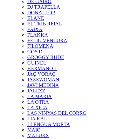
DE GAIRÓ
DJ TRAPELLA
DONALLOP
ELANE
EL TRIB REIAL
FAIXA
FLAKKA
FELIU VENTURA
FILOMENA
GOS D
GROGGY RUDE
GUINEU
HERMANO L
JAÇ VORAÇ
JAZZWOMAN
JAVI MEDINA
JALEZZ
LA MARIA
LA OTRA
LA XICA
LAS NINYAS DEL CORRO
LIA KALI
LLENGUA MORTA
MAIO
MALUKS