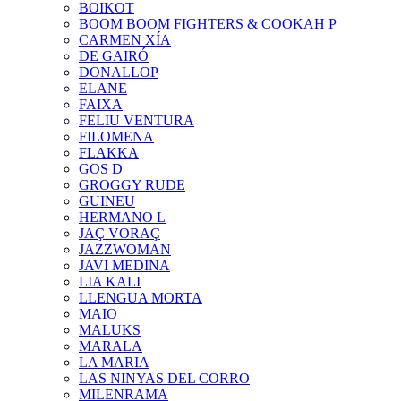
BOIKOT
BOOM BOOM FIGHTERS & COOKAH P
CARMEN XÍA
DE GAIRÓ
DONALLOP
ELANE
FAIXA
FELIU VENTURA
FILOMENA
FLAKKA
GOS D
GROGGY RUDE
GUINEU
HERMANO L
JAÇ VORAÇ
JAZZWOMAN
JAVI MEDINA
LIA KALI
LLENGUA MORTA
MAIO
MALUKS
MARALA
LA MARIA
LAS NINYAS DEL CORRO
MILENRAMA