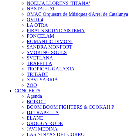
NOELIA LLORENS 'TITANA'
NASTALLAT
OMAC Orquestra de Músiques d'Arrel de Catalunya
OVIDI4
LA OTRA
PIRAT'S SOUND SISTEMA
PONCELAM
ROMÀNTIC DIMONI
SANDRA MONFORT
SMOKING SOULS
SVETLANA
TRAPELLA
TROPICAL GALAXIA
TRIBADE
XAVI SARRIÀ
ZOO
CONCERTS
Agenda
BOIKOT
BOOM BOOM FIGHTERS & COOKAH P
DJ TRAPELLA
ELANE
GROGGY RUDE
JAVI MEDINA
LAS NINYAS DEL CORRO