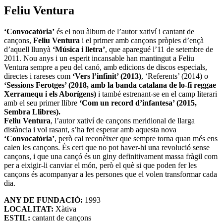
Feliu Ventura
‘Convocatòria’
és el nou àlbum de l’autor xativí i cantant de
cançons,
Feliu Ventura
i el primer amb cançons pròpies d’ençà
d’aquell llunyà
‘Música i lletra’
, que aparegué l’11 de setembre de
2011. Nou anys i un esperit incansable han mantingut a Feliu
Ventura sempre a peu del canó, amb edicions de discos especials,
directes i rareses com
‘Vers l’infinit’ (2013)
, ‘Referents’ (2014) o
‘Sessions Ferotges’ (2018, amb la banda catalana de lo-fi reggae
Xerramequ i els Aborígens)
i també estrenant-se en el camp literari
amb el seu primer llibre
‘Com un record d’infantesa’ (2015,
Sembra Llibres).
Feliu Ventura
, l’autor xativí de cançons meridional de llarga
distància i vol rasant, s’ha fet esperar amb aquesta nova
‘Convocatòria’
, però cal reconèixer que sempre torna quan més ens
calen les cançons. És cert que no pot haver-hi una revolució sense
cançons, i que una cançó és un giny definitivament massa fràgil com
per a eixigir-li canviar el món, però el què si que poden fer les
cançons és acompanyar a les persones que el volen transformar cada
dia.
ANY DE FUNDACIÓ:
1993
LOCALITAT:
Xàtiva
ESTIL:
cantant de cançons