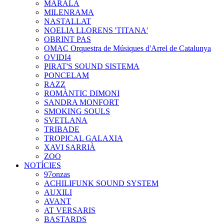
MARALA
MILENRAMA
NASTALLAT
NOELIA LLORENS 'TITANA'
OBRINT PAS
OMAC Orquestra de Músiques d'Arrel de Catalunya
OVIDI4
PIRAT'S SOUND SISTEMA
PONCELAM
RAZZ
ROMÀNTIC DIMONI
SANDRA MONFORT
SMOKING SOULS
SVETLANA
TRIBADE
TROPICAL GALAXIA
XAVI SARRIÀ
ZOO
NOTÍCIES
97onzas
ACHILIFUNK SOUND SYSTEM
AUXILI
AVANT
AT VERSARIS
BASTARDS